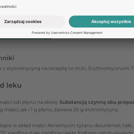
ZAPYTAJ O LEK
Masz pytania dotyczące leku?
Zadaj je naszym specjalis
Odpowiedź na pytanie nie stanowi porady medycznej. W celu uzyska
umów się na teleporadę w Receptomat.
ZAPYTAJ O LEK
nniki
ik z erytromycyną na receptę to m.in.: Erythromycinum T
d leku
aści lub płynu na skórę.
Substancją czynną obu prepar
 maści, jak i 1 g płynu, zawiera 20 g erytromycyny.
zące w skład maści Aknemycin: tytanu dwutlenek; talk; w
; parafina stała; parafina ciekła; fosforan cetylo-stearylo 