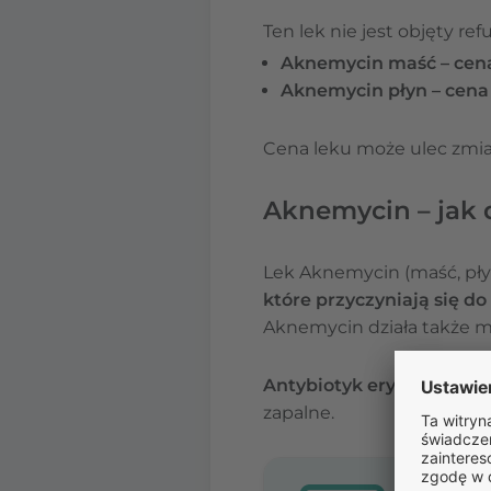
Ten lek nie jest objęty r
Aknemycin maść – cena 
Aknemycin płyn – cena z
Cena leku może ulec zmian
Aknemycin – jak d
Lek Aknemycin (maść, pł
które przyczyniają się d
Aknemycin działa także m
Antybiotyk erytromycynę 
zapalne.