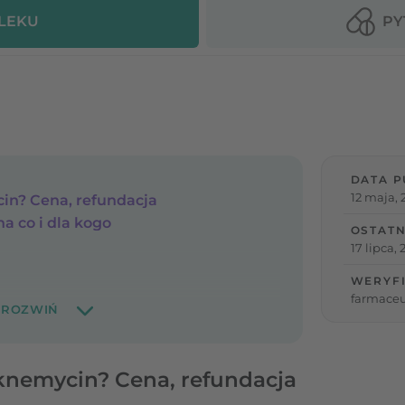
 LEKU
PY
DATA P
12 maja, 
cin? Cena, refundacja
na co i dla kogo
OSTATN
17 lipca,
WERYF
farmace
Aknemycin? Cena, refundacja