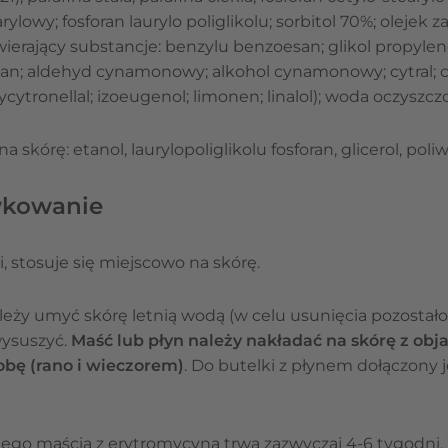
rylowy; fosforan laurylo poliglikolu; sorbitol 70%; olejek
erający substancje: benzylu benzoesan; glikol propylen
lan; aldehyd cynamonowy; alkohol cynamonowy; cytral; cy
ycytronellal; izoeugenol; limonen; linalol); woda oczyszcz
a skórę: etanol, laurylopoliglikolu fosforan, glicerol, poli
wkowanie
i, stosuje się miejscowo na skórę.
eży umyć skórę letnią wodą (w celu usunięcia pozostało
wysuszyć.
Maść lub płyn należy nakładać na skórę z obj
obę (rano i wieczorem)
. Do butelki z płynem dołączony je
tego maścią z erytromycyną trwa zazwyczaj 4-6 tygodni.