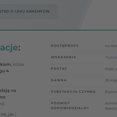
STKO O LEKU AKNEMYCIN
acje
:
DOSTĘPNOŚĆ
na rec
WSKAZANIA
Trądzi
ykiem
, która
POSTAĆ
maść, 
gu 4
DAWKA
20 mg/
ałają na
SUBSTANCJA CZYNNA
Erytro
lne
i).
PODMIOT
Almira
ODPOWIEDZIALNY
Niemc
ię, jak i