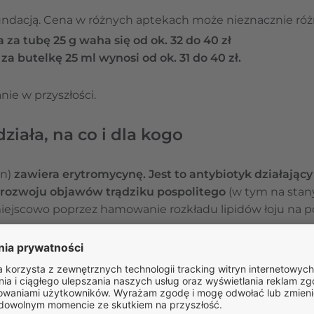
efundacją. Cena w różnych aptekach może nieznacznie różn
za tubę 25 g waha się od ok. 32 do 40 zł
a butelkę 25 ml wynosi od ok. 31 do 40 zł.
ie w przyszłości.
ziała, na co i dla kogo
yn)
zawiera erytromycynę. Jest to antybiotyk działający
o rozwoju objawów trądziku pospolitego
(w tym na stany 
iejscowo poprzez hamowanie rozkładu lipidów łoju na p
stosuje się na wszelkie postaci trądziku pospolitego
,