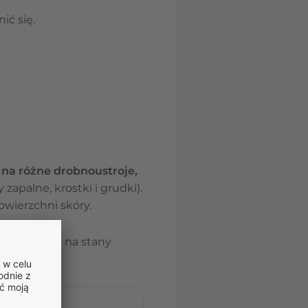
ić się.
 na różne drobnoustroje,
zapalne, krostki i grudki).
owierzchni skóry.
 w tym także na stany