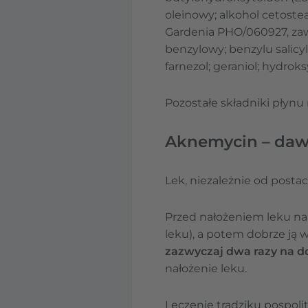
oleinowy; alkohol cetostea
Gardenia PHO/060927, zawi
benzylowy; benzylu salicy
farnezol; geraniol; hydroks
Pozostałe składniki płynu n
Aknemycin – da
Lek, niezależnie od postac
Przed nałożeniem leku nal
leku), a potem dobrze ją 
zazwyczaj dwa razy na d
nałożenie leku.
Leczenie trądziku pospoli