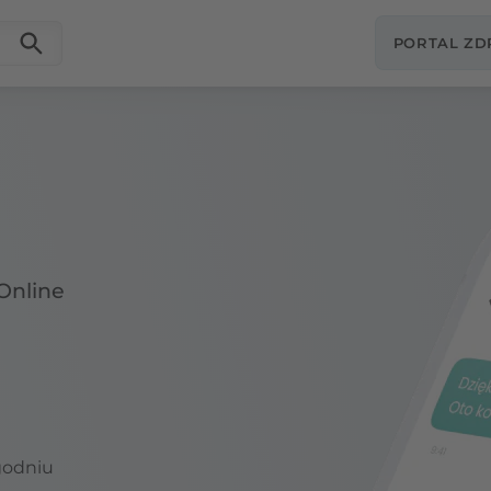
PORTAL Z
Online
godniu