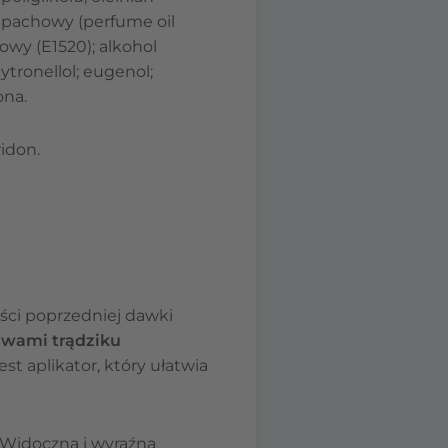
 zapachowy (perfume oil
owy (E1520); alkohol
tronellol; eugenol;
ona.
widon.
ści poprzedniej dawki
awami trądziku
st aplikator, który ułatwia
 Widoczną i wyraźną