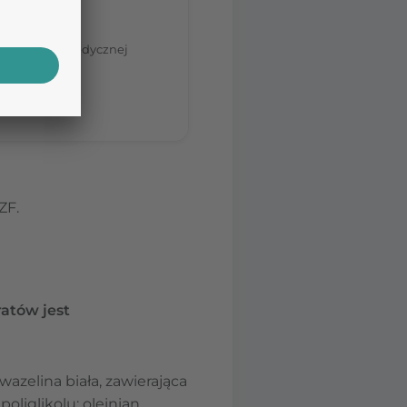
tom.
nia porady medycznej
ZF.
atów jest
azelina biała, zawierająca
poliglikolu; oleinian