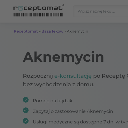
Przejdź do treści
Szukaj:
Receptomat
»
Baza leków
»
Aknemycin
Aknemycin
Rozpocznij
e-konsultację
po Receptę 
bez wychodzenia z domu.
Pomoc na trądzik
Zapytaj o zastosowanie Aknemycin
Usługi medyczne są dostępne 7 dni w ty