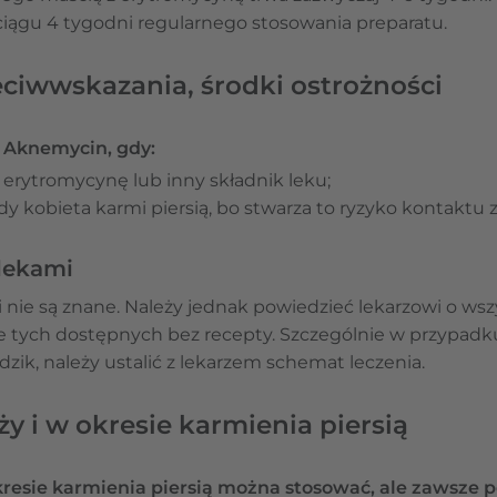
iągu 4 tygodni regularnego stosowania preparatu.
ciwwskazania, środki ostrożności
u Aknemycin, gdy:
 erytromycynę lub inny składnik leku;
 gdy kobieta karmi piersią, bo stwarza to ryzyko kontakt
 lekami
i nie są znane. Należy jednak powiedzieć lekarzowi o wsz
e tych dostępnych bez recepty. Szczególnie w przypadku
dzik, należy ustalić z lekarzem schemat leczenia.
y i w okresie karmienia piersią
resie karmienia piersią można stosować, ale zawsze po