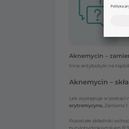
Aknemycin – zamie
Inne antybiotyki na trądz
Aknemycin – skła
Lek występuje w postaci m
erytromycyna.
Zarówno 1 g
Pozostałe składniki wchod
butylohydroksytoluen (E321)