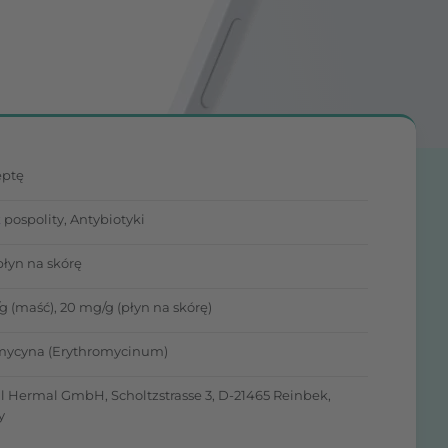
eptę
k
pospolity, Antybiotyki
płyn na skórę
g (maść), 20 mg/g (płyn na skórę)
mycyna (Erythromycinum)
ll Hermal GmbH, Scholtzstrasse 3, D-21465 Reinbek,
y