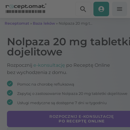
Przejdź do treści
Receptomat
»
Baza leków
»
Nolpaza 20 mg tabletki dojelitowe
Nolpaza 20 mg tabletk
dojelitowe
Rozpocznij
e-konsultację
po Receptę Online
bez wychodzenia z domu.
Pomoc na chorobę refluksową
Zapytaj o zastosowanie Nolpaza 20 mg tabletki dojelitowe
Usługi medyczne są dostępne 7 dni w tygodniu
ROZPOCZNIJ E-KONSULTACJĘ
PO RECEPTĘ ONLINE