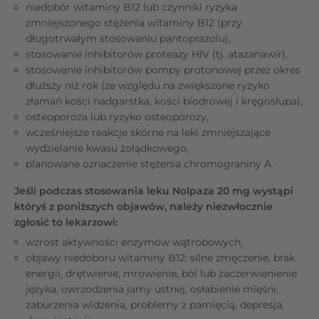
niedobór witaminy B12 lub czynniki ryzyka
zmniejszonego stężenia witaminy B12 (przy
długotrwałym stosowaniu pantoprazolu),
stosowanie inhibitorów proteazy HIV (tj. atazanawir),
stosowanie inhibitorów pompy protonowej przez okres
dłuższy niż rok (ze względu na zwiększone ryzyko
złamań kości nadgarstka, kości biodrowej i kręgosłupa),
osteoporoza lub ryzyko osteoporozy,
wcześniejsze reakcje skórne na leki zmniejszające
wydzielanie kwasu żołądkowego,
planowane oznaczenie stężenia chromograniny A.
Jeśli podczas stosowania leku Nolpaza 20 mg wystąpi
któryś z poniższych objawów, należy niezwłocznie
zgłosić to lekarzowi:
wzrost aktywności enzymów wątrobowych,
objawy niedoboru witaminy B12: silne zmęczenie, brak
energii, drętwienie, mrowienie, ból lub zaczerwienienie
języka, owrzodzenia jamy ustnej, osłabienie mięśni,
zaburzenia widzenia, problemy z pamięcią, depresja,