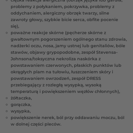
problemy z połykaniem, pokrzywka, problemy z
oddychaniem, alergiczny obrzęk twarzy, silne
zawroty głowy, szybkie bicie serca, obfite pocenie
się),
poważne reakcje skórne (pęcherze skórne z
gwałtownym pogorszeniem ogólnego stanu zdrowia,
nadżerki oczu, nosa, jamy ustnej lub genitaliów, bóle
stawów, objawy grypopodobne, zespół Stevensa-
Johnsona/toksyczna nekroliza naskórka z
powstawaniem czerwonych, płaskich punktów lub
okrągłych plam na tułowiu, łuszczeniem skóry i
powstawaniem owrzodzeń, zespół DRESS
przebiegający z rozległą wysypką, wysoką
temperaturą i powiększeniem węzłów chłonnych),
żółtaczka,
gorączka,
wysypka,
powiększenie nerek, ból przy oddawaniu moczu, ból
w dolnej części pleców.