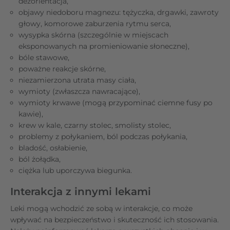
dezorientacja,
objawy niedoboru magnezu: tężyczka, drgawki, zawroty
głowy, komorowe zaburzenia rytmu serca,
wysypka skórna (szczególnie w miejscach
eksponowanych na promieniowanie słoneczne),
bóle stawowe,
poważne reakcje skórne,
niezamierzona utrata masy ciała,
wymioty (zwłaszcza nawracające),
wymioty krwawe (mogą przypominać ciemne fusy po
kawie),
krew w kale, czarny stolec, smolisty stolec,
problemy z połykaniem, ból podczas połykania,
bladość, osłabienie,
ból żołądka,
ciężka lub uporczywa biegunka.
Interakcja z innymi lekami
Leki mogą wchodzić ze sobą w interakcje, co może
wpływać na bezpieczeństwo i skuteczność ich stosowania.