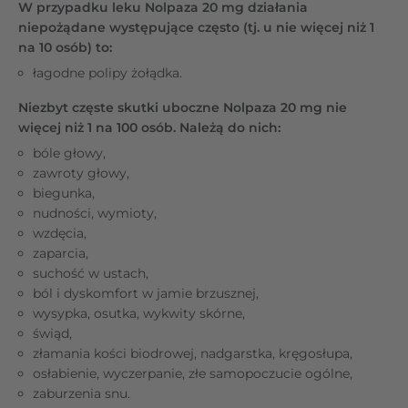
W przypadku leku Nolpaza 20 mg działania
niepożądane występujące często (tj. u nie więcej niż 1
na 10 osób) to:
łagodne polipy żołądka.
Niezbyt częste skutki uboczne Nolpaza 20 mg nie
więcej niż 1 na 100 osób. Należą do nich:
bóle głowy,
zawroty głowy,
biegunka,
nudności, wymioty,
wzdęcia,
zaparcia,
suchość w ustach,
ból i dyskomfort w jamie brzusznej,
wysypka, osutka, wykwity skórne,
świąd,
złamania kości biodrowej, nadgarstka, kręgosłupa,
osłabienie, wyczerpanie, złe samopoczucie ogólne,
zaburzenia snu.