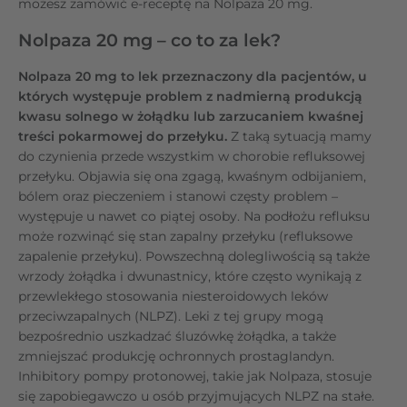
możesz zamówić e-receptę na Nolpaza 20 mg.
Nolpaza 20 mg – co to za lek?
Nolpaza 20 mg to lek przeznaczony dla pacjentów, u
których występuje problem z nadmierną produkcją
kwasu solnego w żołądku lub zarzucaniem kwaśnej
treści pokarmowej do przełyku.
Z taką sytuacją mamy
do czynienia przede wszystkim w chorobie refluksowej
przełyku. Objawia się ona zgagą, kwaśnym odbijaniem,
bólem oraz pieczeniem i stanowi częsty problem –
występuje u nawet co piątej osoby. Na podłożu refluksu
może rozwinąć się stan zapalny przełyku (refluksowe
zapalenie przełyku). Powszechną dolegliwością są także
wrzody żołądka i dwunastnicy, które często wynikają z
przewlekłego stosowania niesteroidowych leków
przeciwzapalnych (NLPZ). Leki z tej grupy mogą
bezpośrednio uszkadzać śluzówkę żołądka, a także
zmniejszać produkcję ochronnych prostaglandyn.
Inhibitory pompy protonowej, takie jak Nolpaza, stosuje
się zapobiegawczo u osób przyjmujących NLPZ na stałe.