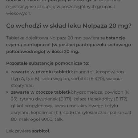
rejestracyjne różnią się w poszczególnych grupach
wiekowych.
Co wchodzi w skład leku Nolpaza 20 mg?
Tabletka dojelitowa Nolpaza 20 mg zawiera
substancję
czynną pantoprazol (w postaci pantoprazolu sodowego
półtorawodnego) w ilości 20 mg.
Pozostałe substancje pomocnicze to:
zawarte w rdzeniu tabletki:
mannitol, krospowidon
(typ A, typ B), sodu węglan, sorbitol (E 420), wapnia
stearynian,
zawarte w otoczce tabletki:
hypromeloza, powidon (K
25), tytanu dwutlenek (E 171), żelaza tlenek żółty (E 172),
glikol propylenowy, kwasu metakrylowego i etylu
akrylanu kopolimer (1:1), sodu laurylosiarczan, polisorbat
80, makrogol 6000, talk.
Lek zawiera
sorbitol
.