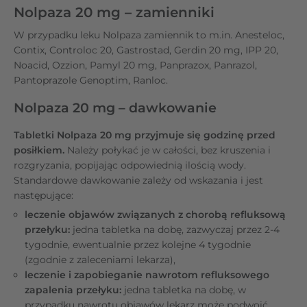
Nolpaza 20 mg – zamienniki
W przypadku leku Nolpaza zamiennik to m.in. Anesteloc,
Contix, Controloc 20, Gastrostad, Gerdin 20 mg, IPP 20,
Noacid, Ozzion, Pamyl 20 mg, Panprazox, Panrazol,
Pantoprazole Genoptim, Ranloc.
Nolpaza 20 mg – dawkowanie
Tabletki Nolpaza 20 mg przyjmuje się godzinę przed
posiłkiem.
Należy połykać je w całości, bez kruszenia i
rozgryzania, popijając odpowiednią ilością wody.
Standardowe dawkowanie zależy od wskazania i jest
następujące:
leczenie objawów związanych z chorobą refluksową
przełyku:
jedna tabletka na dobę, zazwyczaj przez 2-4
tygodnie, ewentualnie przez kolejne 4 tygodnie
(zgodnie z zaleceniami lekarza),
leczenie i zapobieganie nawrotom refluksowego
zapalenia przełyku:
jedna tabletka na dobę, w
przypadku nawrotu objawów lekarz może podwoić