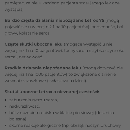
pamiętać, że nie u każdego pacjenta stosującego lek one
wystąpią.
Bardzo częste działania niepożądane Letrox 75
(mogą
pojawić się u więcej niż 1 na 10 pacjentów): bezsenność, ból
głowy, kołatanie serca.
Częste skutki uboczne leku
(mogące wystąpić u nie
więcej niż 1 na 10 pacjentów): tachykardia (szybka czynność
serca), nerwowość.
Rzadkie działania niepożądane leku
(mogą dotyczyć nie
więcej niż 1 na 1000 pacjentów) to zwiększone ciśnienie
wewnątrzczaszkowe (zwłaszcza u dzieci).
Skutki uboczne Letrox o nieznanej częstości:
zaburzenia rytmu serca,
nadwrażliwość,
ból z uczuciem ucisku w klatce piersiowej (dusznica
bolesna),
skórne reakcje alergiczne (np. obrzęk naczynioruchowy