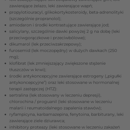
zawierające żelazo, leki zawierające wapń;
propylotiouracyl, glikokortykosteroidy, beta-adrenolityki
(szczególnie propranolol);
amiodaron i środki kontrastujące zawierające jod;
salicylany, szczególnie dawki powyżej 2 g na dobę (leki
przeciwgorączkowe i przeciwbólowe);
dikumarol (lek przeciwzakrzepowy);
furosemid (lek moczopędny) w dużych dawkach (250
mg);
klofibrat (lek zmniejszający zwiększone stężenie
tłuszczów w krwi);
środki antykoncepcyjne zawierające estrogeny („pigułki
antykoncepcyjne”) oraz leki stosowane w hormonalnej
terapii zastępczej (HTZ):
sertralina (lek stosowany w leczeniu depresji),
chlorochina / proguanil (leki stosowane w leczeniu
malarii i reumatoidalnego zapalenia stawów);
ryfampicyna, karbamazepina, fenytoina, barbiturany, leki
zawierające ziele dziurawca;
inhibitory proteazy (leki stosowane w leczeniu zakażeń