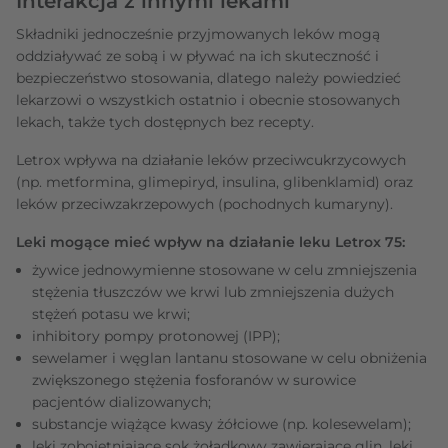
Interakcja z innymi lekami
Składniki jednocześnie przyjmowanych leków mogą
oddziaływać ze sobą i w pływać na ich skuteczność i
bezpieczeństwo stosowania, dlatego należy powiedzieć
lekarzowi o wszystkich ostatnio i obecnie stosowanych
lekach, także tych dostępnych bez recepty.
Letrox wpływa na działanie leków przeciwcukrzycowych
(np. metformina, glimepiryd, insulina, glibenklamid) oraz
leków przeciwzakrzepowych (pochodnych kumaryny).
Leki mogące mieć wpływ na działanie leku Letrox 75:
żywice jednowymienne stosowane w celu zmniejszenia
stężenia tłuszczów we krwi lub zmniejszenia dużych
stężeń potasu we krwi;
inhibitory pompy protonowej (IPP);
sewelamer i węglan lantanu stosowane w celu obniżenia
zwiększonego stężenia fosforanów w surowice
pacjentów dializowanych;
substancje wiążące kwasy żółciowe (np. kolesewelam);
leki zobojętniające sok żołądkowy zawierające glin, leki