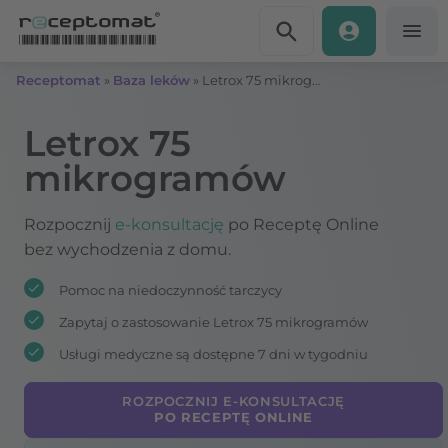
Przejdź do treści
Receptomat
»
Baza leków
»
Letrox 75 mikrogramów
Letrox 75
mikrogramów
Rozpocznij
e-konsultację
po Receptę Online
bez wychodzenia z domu.
Pomoc na niedoczynność tarczycy
Zapytaj o zastosowanie Letrox 75 mikrogramów
Usługi medyczne są dostępne 7 dni w tygodniu
ROZPOCZNIJ E-KONSULTACJĘ
PO RECEPTĘ ONLINE