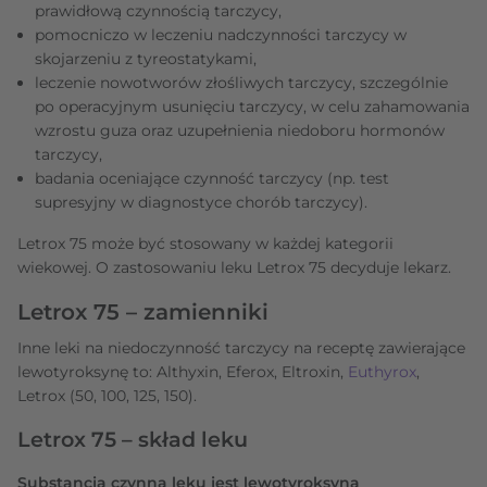
prawidłową czynnością tarczycy,
pomocniczo w leczeniu nadczynności tarczycy w
skojarzeniu z tyreostatykami,
leczenie nowotworów złośliwych tarczycy, szczególnie
po operacyjnym usunięciu tarczycy, w celu zahamowania
wzrostu guza oraz uzupełnienia niedoboru hormonów
tarczycy,
badania oceniające czynność tarczycy (np. test
supresyjny w diagnostyce chorób tarczycy).
Letrox 75 może być stosowany w każdej kategorii
wiekowej. O zastosowaniu leku Letrox 75 decyduje lekarz.
Letrox 75 – zamienniki
Inne leki na niedoczynność tarczycy na receptę zawierające
lewotyroksynę to: Althyxin, Eferox, Eltroxin,
Euthyrox
,
Letrox (50, 100, 125, 150).
Letrox 75 – skład leku
Substancją czynną leku jest lewotyroksyna