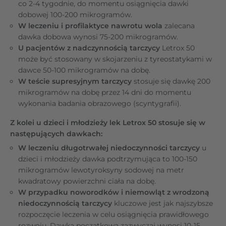
co 2-4 tygodnie, do momentu osiągnięcia dawki
dobowej 100-200 mikrogramów.
W leczeniu i profilaktyce nawrotu wola
zalecana
dawka dobowa wynosi 75-200 mikrogramów.
U pacjentów z nadczynnością tarczycy
Letrox 50
może być stosowany w skojarzeniu z tyreostatykami w
dawce 50-100 mikrogramów na dobę.
W teście supresyjnym tarczycy
stosuje się dawkę 200
mikrogramów na dobę przez 14 dni do momentu
wykonania badania obrazowego (scyntygrafii).
Z kolei u dzieci i młodzieży lek Letrox 50 stosuje się w
następujących dawkach:
W leczeniu długotrwałej niedoczynności tarczycy
u
dzieci i młodzieży dawka podtrzymująca to 100-150
mikrogramów lewotyroksyny sodowej na metr
kwadratowy powierzchni ciała na dobę.
W przypadku noworodków i niemowląt z wrodzoną
niedoczynnością tarczycy
kluczowe jest jak najszybsze
rozpoczęcie leczenia w celu osiągnięcia prawidłowego
rozwoju. Dawka początkowa zazwyczaj wynosi 10-15