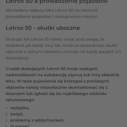
Letrox 50 a prowadzenie pojazdów
Nie badano wpływu leku Letrox 50 na zdolność
prowadzenia pojazdów i obsługiwania maszyn.
Letrox 50 – skutki uboczne
Stosując lek Letrox 50 należy wziąć pod uwagę, że
podobnie jak każdy inny lek, może on powodować skutki
uboczne o różnym nasileniu, chociaż nie każdy pacjent ich
doświadczy.
U osób stosujących Letrox 50 może wystąpić
nadwrażliwość na substancję czynną lub inny składnik
leku. W razie pojawienia się któregoś z poniższych
objawów należy niezwłocznie skontaktować się z
lekarzem lub zgłosić się do najbliższego oddziału
ratunkowego:
wysypka,
świąd,
problemy z oddychaniem,
duszność,