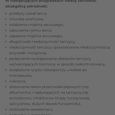
W następujących przypadkach należy zachować
szczególną ostrożność:
przebyty zawał serca,
choroba wieńcowa,
osłabienie mięśnia sercowego,
zaburzenia rytmu serca,
zapalenie mięśnia sercowego,
długotrwała niedoczynność tarczycy,
niedoczynność tarczycy spowodowana niedoczynnością
przysadki mózgowej,
podejrzenie występowania obszarów tarczycy
wytwarzających hormony w sposób niekontrolowany,
zwiększone ryzyko osteoporozy u kobiet po
menopauzie,
cukrzyca,
stosowanie leków przeciwzakrzepowych (np.
dikumarolu) i wpływających na tarczycę (np.
amiodaronu, inhibitorów kinazy tyrozynowej,
salicylanów, dużych dawek furosemidu),
stosowanie sewelameru,
padaczka w przeszłości.