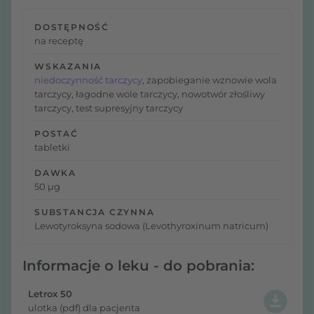
DOSTĘPNOŚĆ
na receptę
WSKAZANIA
niedoczynność tarczycy
, zapobieganie wznowie wola
tarczycy, łagodne wole tarczycy, nowotwór złośliwy
tarczycy, test supresyjny tarczycy
POSTAĆ
tabletki
DAWKA
50 µg
SUBSTANCJA CZYNNA
Lewotyroksyna sodowa (Levothyroxinum natricum)
Informacje o leku - do pobrania:
Letrox 50
ulotka (pdf) dla pacjenta