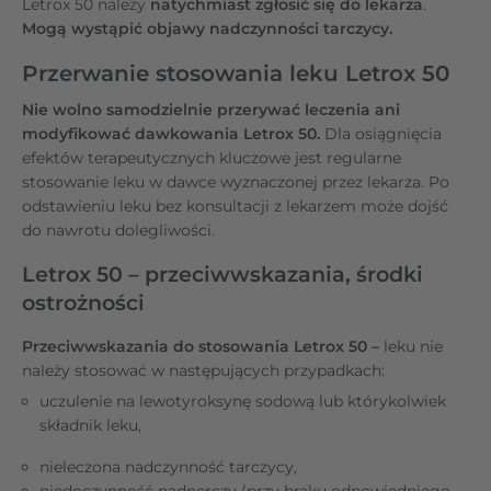
Letrox 50 należy
natychmiast zgłosić się do lekarza
.
Mogą wystąpić objawy nadczynności tarczycy.
Przerwanie stosowania leku Letrox 50
Nie wolno samodzielnie przerywać leczenia ani
modyfikować dawkowania Letrox 50.
Dla osiągnięcia
efektów terapeutycznych kluczowe jest regularne
stosowanie leku w dawce wyznaczonej przez lekarza. Po
odstawieniu leku bez konsultacji z lekarzem może dojść
do nawrotu dolegliwości.
Letrox 50 – przeciwwskazania, środki
ostrożności
Przeciwwskazania do stosowania Letrox 50 –
leku nie
należy stosować w następujących przypadkach:
uczulenie na lewotyroksynę sodową lub którykolwiek
składnik leku,
nieleczona nadczynność tarczycy,
niedoczynność nadnerczy (przy braku odpowiedniego