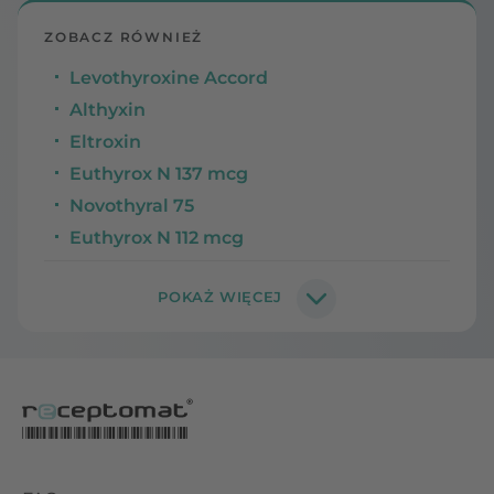
ZOBACZ RÓWNIEŻ
Levothyroxine Accord
Althyxin
Eltroxin
Euthyrox N 137 mcg
Novothyral 75
Euthyrox N 112 mcg