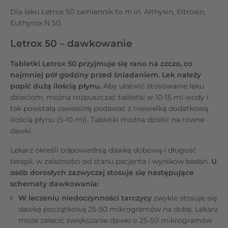
Dla leku Letrox 50 zamiennik to m.in. Althyxin, Eltroxin,
Euthyrox N 50.
Letrox 50 – dawkowanie
Tabletki Letrox 50 przyjmuje się rano na czczo, co
najmniej pół godziny przed śniadaniem. Lek należy
popić dużą ilością płynu.
Aby ułatwić stosowanie leku
dzieciom, można rozpuszczać tabletki w 10-15 ml wody i
tak powstałą zawiesinę podawać z niewielką dodatkową
ilością płynu (5-10 ml). Tabletki można dzielić na równe
dawki.
Lekarz określi odpowiednią dawkę dobową i długość
terapii, w zależności od stanu pacjenta i wyników badań.
U
osób dorosłych zazwyczaj stosuje się następujące
schematy dawkowania:
W leczeniu niedoczynności tarczycy
zwykle stosuje się
dawkę początkową 25-50 mikrogramów na dobę. Lekarz
może zalecić zwiększanie dawki o 25-50 mikrogramów