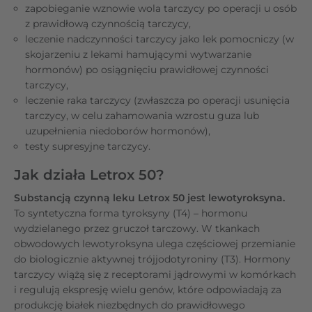
zapobieganie wznowie wola tarczycy po operacji u osób
z prawidłową czynnością tarczycy,
leczenie nadczynności tarczycy jako lek pomocniczy (w
skojarzeniu z lekami hamującymi wytwarzanie
hormonów) po osiągnięciu prawidłowej czynności
tarczycy,
leczenie raka tarczycy (zwłaszcza po operacji usunięcia
tarczycy, w celu zahamowania wzrostu guza lub
uzupełnienia niedoborów hormonów),
testy supresyjne tarczycy.
Jak działa Letrox 50?
Substancją czynną leku Letrox 50 jest lewotyroksyna.
To syntetyczna forma tyroksyny (T4) – hormonu
wydzielanego przez gruczoł tarczowy. W tkankach
obwodowych lewotyroksyna ulega częściowej przemianie
do biologicznie aktywnej trójjodotyroniny (T3). Hormony
tarczycy wiążą się z receptorami jądrowymi w komórkach
i regulują ekspresję wielu genów, które odpowiadają za
produkcję białek niezbędnych do prawidłowego