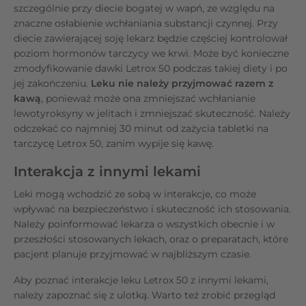
szczególnie przy diecie bogatej w wapń, ze względu na
znaczne osłabienie wchłaniania substancji czynnej. Przy
diecie zawierającej soję lekarz będzie częściej kontrolował
poziom hormonów tarczycy we krwi. Może być konieczne
zmodyfikowanie dawki Letrox 50 podczas takiej diety i po
jej zakończeniu.
Leku nie należy przyjmować razem z
kawą
, ponieważ może ona zmniejszać wchłanianie
lewotyroksyny w jelitach i zmniejszać skuteczność. Należy
odczekać co najmniej 30 minut od zażycia tabletki na
tarczycę Letrox 50, zanim wypije się kawę.
Interakcja z innymi lekami
Leki mogą wchodzić ze sobą w interakcje, co może
wpływać na bezpieczeństwo i skuteczność ich stosowania.
Należy poinformować lekarza o wszystkich obecnie i w
przeszłości stosowanych lekach, oraz o preparatach, które
pacjent planuje przyjmować w najbliższym czasie.
Aby poznać interakcje leku Letrox 50 z innymi lekami,
należy zapoznać się z ulotką. Warto też zrobić przegląd