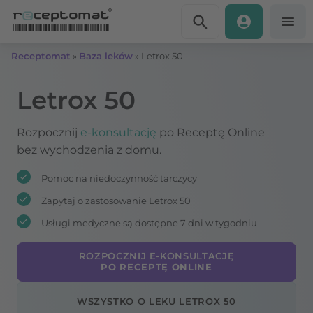
Przejdź do treści
Receptomat
»
Baza leków
»
Letrox 50
Letrox 50
Rozpocznij
e-konsultację
po Receptę Online
bez wychodzenia z domu.
Pomoc na niedoczynność tarczycy
Zapytaj o zastosowanie Letrox 50
Usługi medyczne są dostępne 7 dni w tygodniu
ROZPOCZNIJ E-KONSULTACJĘ
PO RECEPTĘ ONLINE
WSZYSTKO O LEKU LETROX 50