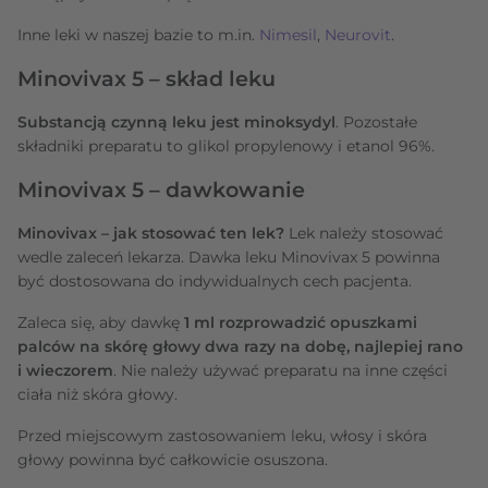
Inne leki w naszej bazie to m.in.
Nimesil
,
Neurovit
.
Minovivax 5 – skład leku
Substancją czynną leku jest minoksydyl
. Pozostałe
składniki preparatu to glikol propylenowy i etanol 96%.
Minovivax 5 – dawkowanie
Minovivax – jak stosować ten lek?
Lek należy stosować
wedle zaleceń lekarza. Dawka leku Minovivax 5 powinna
być dostosowana do indywidualnych cech pacjenta.
Zaleca się, aby dawkę
1 ml rozprowadzić opuszkami
palców na skórę głowy dwa razy na dobę, najlepiej rano
i wieczorem
. Nie należy używać preparatu na inne części
ciała niż skóra głowy.
Przed miejscowym zastosowaniem leku, włosy i skóra
głowy powinna być całkowicie osuszona.