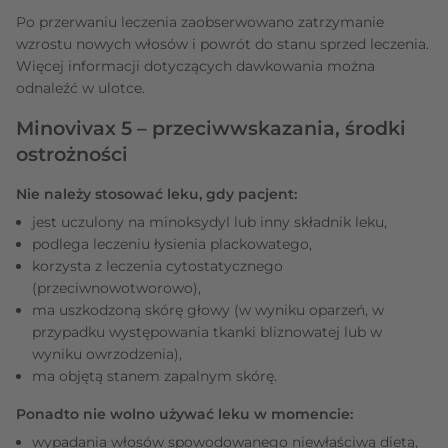
Po przerwaniu leczenia zaobserwowano zatrzymanie
wzrostu nowych włosów i powrót do stanu sprzed leczenia.
Więcej informacji dotyczących dawkowania można
odnaleźć w ulotce.
Minovivax 5 – przeciwwskazania, środki
ostrożności
Nie należy stosować leku, gdy pacjent:
jest uczulony na minoksydyl lub inny składnik leku,
podlega leczeniu łysienia plackowatego,
korzysta z leczenia cytostatycznego
(przeciwnowotworowo),
ma uszkodzoną skórę głowy (w wyniku oparzeń, w
przypadku występowania tkanki bliznowatej lub w
wyniku owrzodzenia),
ma objętą stanem zapalnym skórę.
Ponadto nie wolno używać leku w momencie:
wypadania włosów spowodowanego niewłaściwą dietą,