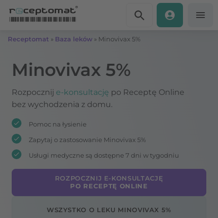
Przejdź do treści
Receptomat
»
Baza leków
»
Minovivax 5%
Minovivax 5%
Rozpocznij
e-konsultację
po Receptę Online
bez wychodzenia z domu.
Pomoc na łysienie
Zapytaj o zastosowanie Minovivax 5%
Usługi medyczne są dostępne 7 dni w tygodniu
ROZPOCZNIJ E-KONSULTACJĘ
PO RECEPTĘ ONLINE
WSZYSTKO O LEKU MINOVIVAX 5%