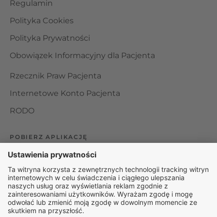
Regulamin
Polityka Cookies
Polityka Prywatności
Obowiązek Informacyjny dla Pacjenta
Rzecznik Praw Pacjenta
Internetowe Konto Pacjenta
RODO
POBIERZ APLIKACJĘ
Organizator udzielania świadczeń telemedycznych jest
podmiotem leczniczym w rozumieniu ustawy z dnia 15
kwietnia 2011 roku o działalności leczniczej, wpisanym do
rejestru podmiotów wykonujących działalność leczniczą pod