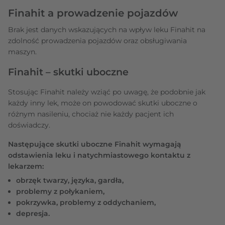
Finahit a prowadzenie pojazdów
Brak jest danych wskazujących na wpływ leku Finahit na
zdolność prowadzenia pojazdów oraz obsługiwania
maszyn.
Finahit – skutki uboczne
Stosując Finahit należy wziąć po uwagę, że podobnie jak
każdy inny lek, może on powodować skutki uboczne o
różnym nasileniu, chociaż nie każdy pacjent ich
doświadczy.
Następujące skutki uboczne Finahit wymagają
odstawienia leku i natychmiastowego kontaktu z
lekarzem:
obrzęk twarzy, języka, gardła,
problemy z połykaniem,
pokrzywka, problemy z oddychaniem,
depresja.