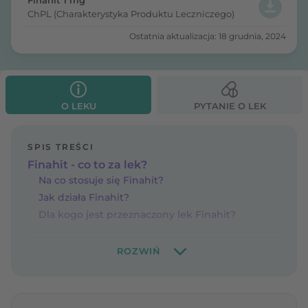
ChPL (Charakterystyka Produktu Leczniczego)
Ostatnia aktualizacja: 18 grudnia, 2024
O LEKU
PYTANIE O LEK
SPIS TREŚCI
Finahit - co to za lek?
Na co stosuje się Finahit?
Jak działa Finahit?
Dla kogo jest przeznaczony lek Finahit?