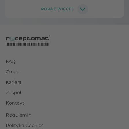
FAQ
O nas
Kariera
Zespół
Kontakt
Regulamin
Polityka Cookies