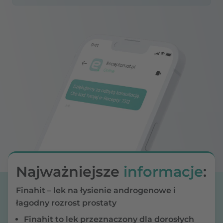
Najważniejsze
informacje
:
Finahit – lek na łysienie androgenowe i
łagodny rozrost prostaty
Finahit to lek przeznaczony dla dorosłych