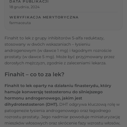
DATA PUBLIKACJI
18 grudnia, 2024
WERYFIKACJA MERYTORYCZNA
farmaceuta
Finahit to lek z grupy inhibitorów 5-alfa reduktazy,
stosowany w dwóch wskazaniach – łysieniu
androgenowym (w dawce 1 mg) i łagodnym rozroście
prostaty (w dawce 5 mg). Może być przyjmowany przez
dorosłych mężczyzn, zgodnie z zaleceniami lekarza.
Finahit – co to za lek?
Finahit to lek oparty na działaniu finasterydu, który
hamuje konwersję testosteronu do silniejszego
hormonu androgenowego, jakim jest
dihydrotestosteron (DHT).
DHT odgrywa kluczową rolę w
patogenezie łysienia androgenowego oraz łagodnego
rozrostu prostaty. Jego nadmiar powoduje miniaturyzację
mieszków włosowych oraz skrócenie fazy wzrostu włosów,