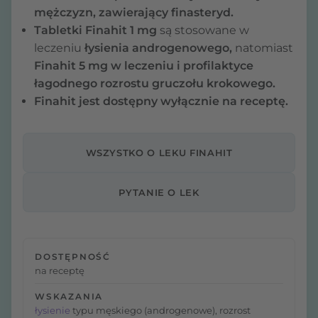
mężczyzn, zawierający finasteryd.
Tabletki Finahit 1 mg
są stosowane w
leczeniu
łysienia androgenowego,
natomiast
Finahit 5 mg w leczeniu i profilaktyce
łagodnego rozrostu gruczołu krokowego.
Finahit jest dostępny wyłącznie na receptę.
WSZYSTKO O LEKU FINAHIT
PYTANIE O LEK
DOSTĘPNOŚĆ
na receptę
WSKAZANIA
łysienie
typu męskiego (androgenowe), rozrost