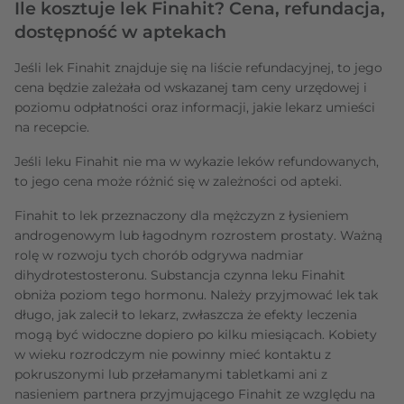
Ile kosztuje lek Finahit? Cena, refundacja,
dostępność w aptekach
Jeśli lek Finahit znajduje się na liście refundacyjnej, to jego
cena będzie zależała od wskazanej tam ceny urzędowej i
poziomu odpłatności oraz informacji, jakie lekarz umieści
na recepcie.
Jeśli leku Finahit nie ma w wykazie leków refundowanych,
to jego cena może różnić się w zależności od apteki.
Finahit to lek przeznaczony dla mężczyzn z łysieniem
androgenowym lub łagodnym rozrostem prostaty. Ważną
rolę w rozwoju tych chorób odgrywa nadmiar
dihydrotestosteronu. Substancja czynna leku Finahit
obniża poziom tego hormonu. Należy przyjmować lek tak
długo, jak zalecił to lekarz, zwłaszcza że efekty leczenia
mogą być widoczne dopiero po kilku miesiącach. Kobiety
w wieku rozrodczym nie powinny mieć kontaktu z
pokruszonymi lub przełamanymi tabletkami ani z
nasieniem partnera przyjmującego Finahit ze względu na