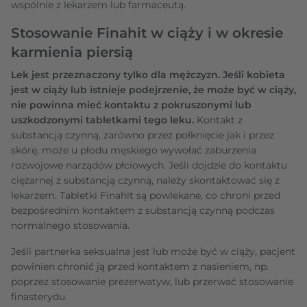
wspólnie z lekarzem lub farmaceutą.
Stosowanie Finahit w ciąży i w okresie
karmienia piersią
Lek jest przeznaczony tylko dla mężczyzn. Jeśli kobieta
jest w ciąży lub istnieje podejrzenie, że może być w ciąży,
nie powinna mieć kontaktu z pokruszonymi lub
uszkodzonymi tabletkami tego leku.
Kontakt z
substancją czynną, zarówno przez połknięcie jak i przez
skórę, może u płodu męskiego wywołać zaburzenia
rozwojowe narządów płciowych. Jeśli dojdzie do kontaktu
ciężarnej z substancją czynną, należy skontaktować się z
lekarzem. Tabletki Finahit są powlekane, co chroni przed
bezpośrednim kontaktem z substancją czynną podczas
normalnego stosowania.
Jeśli partnerka seksualna jest lub może być w ciąży, pacjent
powinien chronić ją przed kontaktem z nasieniem, np.
poprzez stosowanie prezerwatyw, lub przerwać stosowanie
finasterydu.