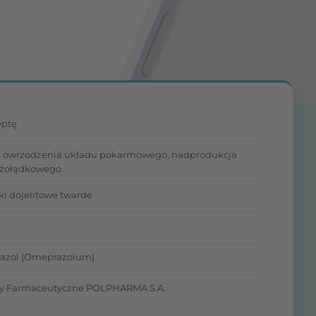
eptę
, owrzodzenia układu pokarmowego, nadprodukcja
 żołądkowego
ki dojelitowe twarde
azol (Omeprazolum)
y Farmaceutyczne POLPHARMA S.A.