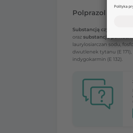
Polprazol PPH – 
Substancją czynną
leku 
oraz
substancje pomocni
laurylosiarczan sodu, fos
dwutlenek tytanu (E 171),
indygokarmin (E 132).