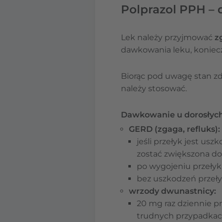
Polprazol PPH –
Lek należy przyjmować
z
dawkowania leku, koniecz
Biorąc pod uwagę stan zdro
należy stosować.
Dawkowanie u dorosłych
GERD (zgaga, refluks):
jeśli przełyk jest us
zostać zwiększona do
po wygojeniu przełyku
bez uszkodzeń przełyk
wrzody dwunastnicy:
20 mg raz dziennie pr
trudnych przypadkac