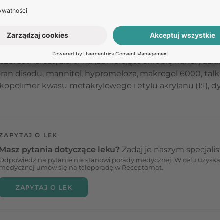
skład leku
Polprazol PPH jest omeprazol.
Każda tabletka zawiera
40
cze:
sacharoza, ziarenka (zawierające skrobię kukurydzian
foran disodu, mannitol, hypromeloza, makrogol 6000, talk,
 kopolimer kwasu metakrylowego i etylu akrylanu (1:1), dy
ZAPYTAJ O LEK
Masz pytania dotyczące leku?
Zadaj je naszym specjali
Odpowiedź na pytanie nie stanowi porady medycznej. W celu uzyska
medycznej umów się na teleporadę w Receptomat.
ZAPYTAJ O LEK