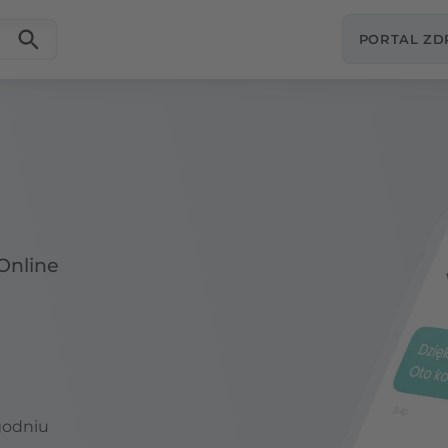
PORTAL Z
Online
godniu