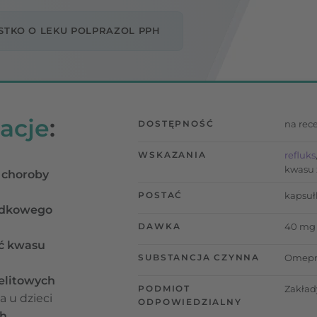
STKO O LEKU POLPRAZOL PPH
acje
:
DOSTĘPNOŚĆ
na rec
WSKAZANIA
refluks
kwasu
 choroby
POSTAĆ
kapsuł
ądkowego
DAWKA
40 mg
ść kwasu
SUBSTANCJA CZYNNA
Omepr
elitowych
PODMIOT
Zakład
a u dzieci
ODPOWIEDZIALNY
ch
.