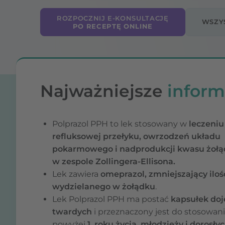
ROZPOCZNIJ E-KONSULTACJĘ
WSZY
PO RECEPTĘ ONLINE
Najważniejsze
inform
Polprazol PPH to lek stosowany w
leczeniu
refluksowej przełyku, owrzodzeń układu
pokarmowego i nadprodukcji kwasu żoł
w zespole Zollingera-Ellisona.
Lek zawiera
omeprazol,
zmniejszający ilo
wydzielanego w żołądku
.
Lek Polprazol PPH ma postać
kapsułek doj
twardych
i przeznaczony jest do stosowani
powyżej
1.
roku życia, młodzieży i dorosły