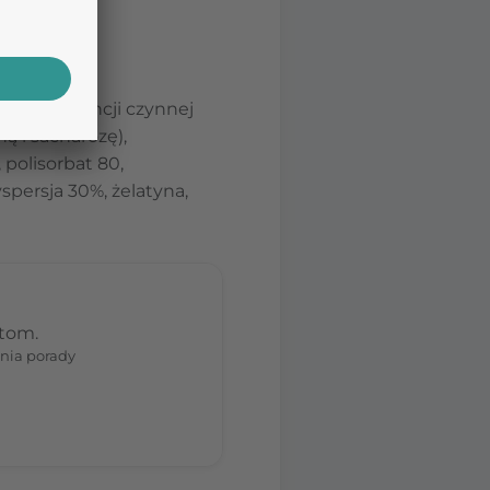
 mg
substancji czynnej
ą i sacharozę),
 polisorbat 80,
spersja 30%, żelatyna,
stom.
nia porady