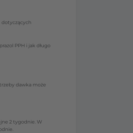
 dotyczących
prazol PPH i jak długo
 potrzeby dawka może
ejne 2 tygodnie. W
odnie.