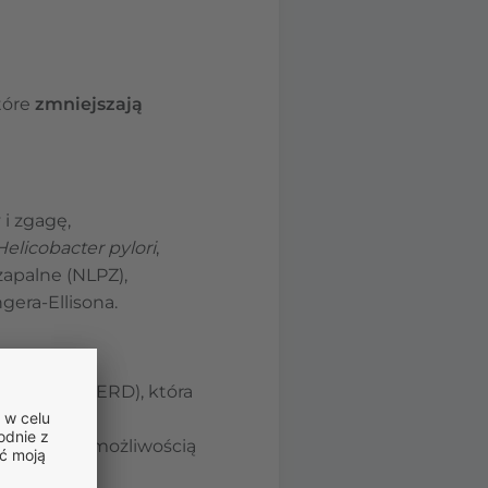
które
zmniejszają
 i zgagę,
Helicobacter pylori
,
apalne (NLPZ),
era-Ellisona.
przełyku (GERD), która
sy ciała.
 pylori, z możliwością