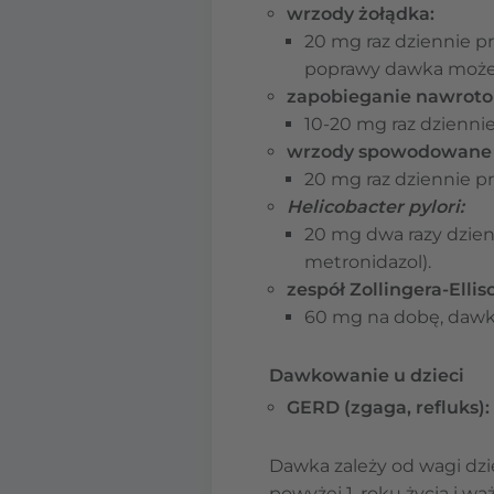
wrzody żołądka:
20 mg raz dziennie pr
poprawy dawka może 
zapobieganie nawrot
10-20 mg raz dziennie
wrzody spowodowane 
20 mg raz dziennie pr
Helicobacter pylori:
20 mg dwa razy dzien
metronidazol).
zespół Zollingera-Ellis
60 mg na dobę, dawka
Dawkowanie u dzieci
GERD (zgaga, refluks):
Dawka zależy od wagi dzie
powyżej 1. roku życia i wa