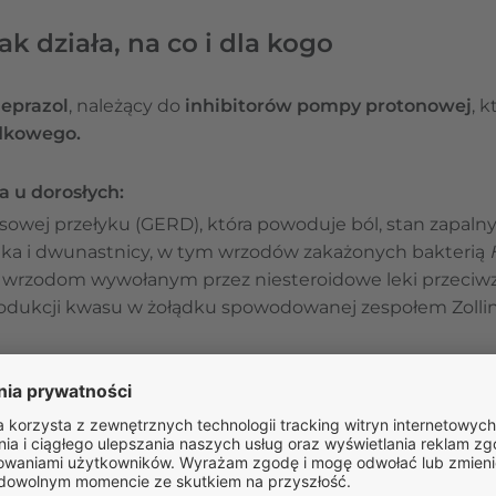
ak działa, na co i dla kogo
eprazol
, należący do
inhibitorów pompy protonowej
, 
dkowego.
 u dorosłych:
sowej przełyku (GERD), która powoduje ból, stan zapalny
dka i dwunastnicy, w tym wrzodów zakażonych bakterią
e wrzodom wywołanym przez niesteroidowe leki przeciwz
odukcji kwasu w żołądku spowodowanej zespołem Zolling
 u dzieci:
u życia i ważących ≥10 kg:
leczenie choroby refluksowej 
iem treści żołądkowej, wymiotami i słabym przyrostem ma
u życia:
leczenie wrzodów wywołanych przez Helicobacter