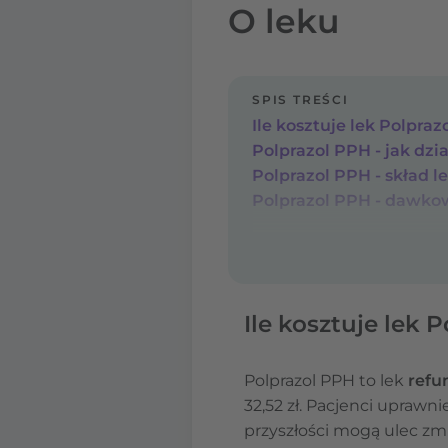
O leku
SPIS TREŚCI
Ile kosztuje lek Polpra
Polprazol PPH - jak dzia
Polprazol PPH - skład l
Polprazol PPH - dawko
Ile kosztuje lek 
Polprazol PPH to lek
refu
32,52 zł. Pacjenci uprawn
przyszłości mogą ulec zmi