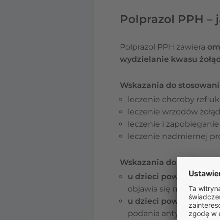
Polprazol PPH – j
Polprazol PPH zawiera
om
wydzielanie kwasu żołą
Wskazania do stosowania
leczenie choroby refluk
leczenie wrzodów żołą
leczenie i zapobiegani
leczenie nadmiernej pr
Wskazania do stosowania
u dzieci powyżej 1. rok
objawia się m.in. cofan
u dzieci powyżej 4. rok
podania antybiotyków.