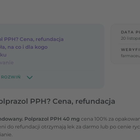
DATA P
20 listop
zol PPH? Cena, refundacja
ła, na co i dla kogo
WERYFI
eku
farmaceu
wanie
Polprazol PPH? Cena, refundacja
ndowany.
Polprazol PPH 40 mg
cena 100% za opakowan
ieni do refundacji otrzymają lek za darmo lub po cenie r
anie.