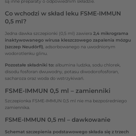
są inne preparaty o odpowiednim składzie.
Co wchodzi w skład leku FSME-IMMUN
0,5 ml?
Jedna dawka szczepionki (0,5 ml) zawiera
2,4 mikrograma
inaktywowanego wirusa kleszczowego zapalenia mózgu
(szczep Neudörfl)
, adsorbowanego na uwodnionym
wodorotlenku glinu.
Pozostałe składniki to:
albumina ludzka, sodu chlorek,
disodu fosforan dwuwodny, potasu diwodorofosforan,
sacharoza oraz woda do wstrzykiwań.
FSME-IMMUN 0,5 ml – zamienniki
Szczepionka FSME-IMMUN 0,5 ml nie ma bezpośredniego
zamiennika.
FSME-IMMUN 0,5 ml – dawkowanie
Schemat szczepienia podstawowego składa się z trzech