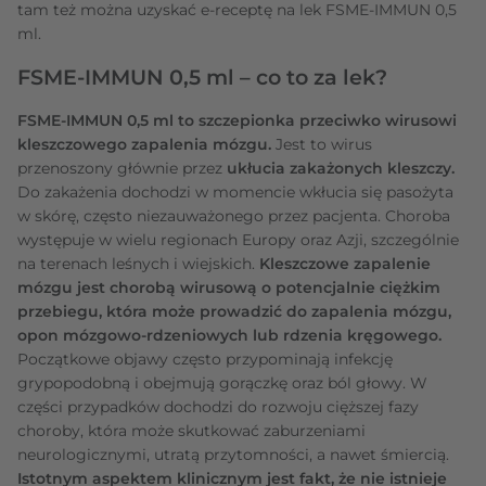
tam też można uzyskać e-receptę na lek FSME-IMMUN 0,5
ml.
FSME-IMMUN 0,5 ml – co to za lek?
FSME-IMMUN 0,5 ml to szczepionka przeciwko wirusowi
kleszczowego zapalenia mózgu.
Jest to wirus
przenoszony głównie przez
ukłucia zakażonych kleszczy.
Do zakażenia dochodzi w momencie wkłucia się pasożyta
w skórę, często niezauważonego przez pacjenta. Choroba
występuje w wielu regionach Europy oraz Azji, szczególnie
na terenach leśnych i wiejskich.
Kleszczowe zapalenie
mózgu jest chorobą wirusową o potencjalnie ciężkim
przebiegu, która może prowadzić do zapalenia mózgu,
opon mózgowo-rdzeniowych lub rdzenia kręgowego.
Początkowe objawy często przypominają infekcję
grypopodobną i obejmują gorączkę oraz ból głowy. W
części przypadków dochodzi do rozwoju cięższej fazy
choroby, która może skutkować zaburzeniami
neurologicznymi, utratą przytomności, a nawet śmiercią.
Istotnym aspektem klinicznym jest fakt, że nie istnieje