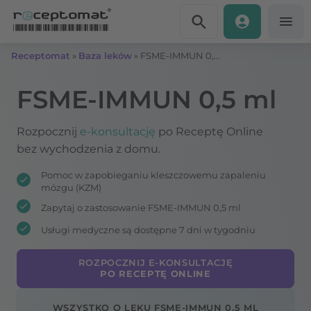
Przejdź do treści
Receptomat
»
Baza leków
»
FSME-IMMUN 0,5 ml
FSME-IMMUN 0,5 ml
Rozpocznij
e-konsultację
po Receptę Online
bez wychodzenia z domu.
Pomoc w zapobieganiu kleszczowemu zapaleniu
mózgu (KZM)
Zapytaj o zastosowanie FSME-IMMUN 0,5 ml
Usługi medyczne są dostępne 7 dni w tygodniu
ROZPOCZNIJ E-KONSULTACJĘ
PO RECEPTĘ ONLINE
WSZYSTKO O LEKU FSME-IMMUN 0,5 ML