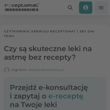
Przejdź do treści
Receptomat
»
Portal zdrowia
UŻYTKOWNIK SERWISU RECEPTOMAT
|
583 DNI
TEMU
Czy są skuteczne leki na
astmę bez recepty?
mgr farm.
Aleksandra Kowalczyk
Przejdź e-konsultację
i zapytaj o
e-receptę
na Twoje leki