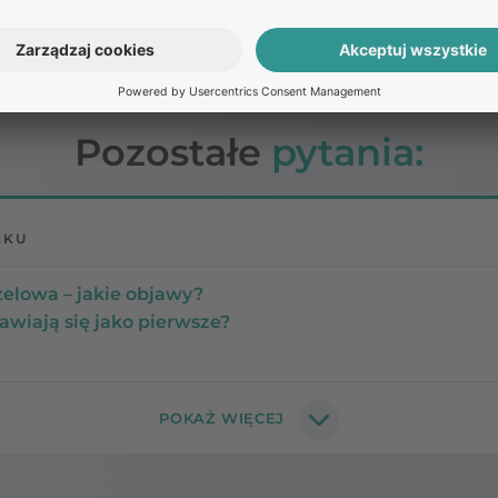
Pozostałe
pytania:
EKU
elowa – jakie objawy?
awiają się jako pierwsze?