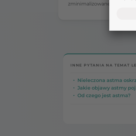
zminimalizowane.
INNE PYTANIA NA TEMAT L
Nieleczona astma oskrz
Jakie objawy astmy poj
Od czego jest astma?