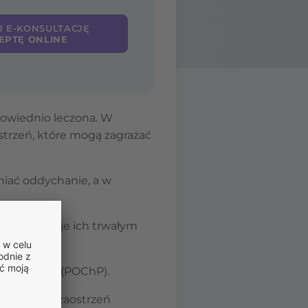
J E-KONSULTACJĘ
EPTĘ ONLINE
powiednio leczona. W
trzeń, które mogą zagrażać
niać oddychanie, a w
co skutkuje ich trwałym
oroby płuc (POChP).
 groźnych zaostrzeń