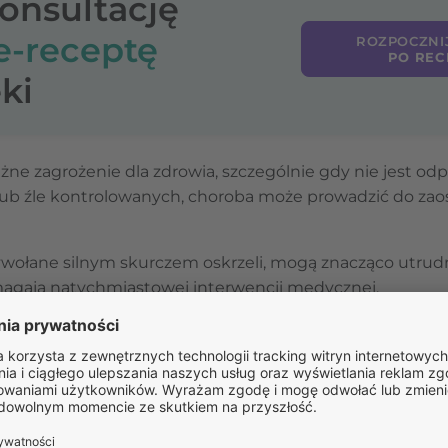
konsultację
e-receptę
ROZPOCZNI
PO REC
ki
e zagrożenie dla zdrowia, szczególnie gdy nie jest od
ub źle kontrolowanych, choroba może prowadzić do zaos
wołane silnym skurczem oskrzeli, mogą znacząco utrud
agają natychmiastowej interwencji medycznej.
adzić do przewlekłych zmian w drogach oddechowych, 
unkcji oddechowych.
że to prowadzić do rozwoju przewlekłej obturacyjnej ch
niu astma może być skutecznie kontrolowana, a ryzyko