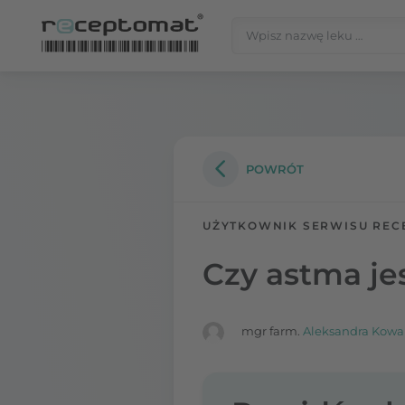
Przejdź do treści
Szukaj:
Receptomat
»
Portal zdrowia
POWRÓT
UŻYTKOWNIK SERWISU REC
Czy astma je
mgr farm.
Aleksandra Kowa