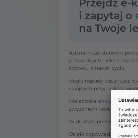
Przejdź e-
i zapytaj o
na Twoje le
Astma może stanowić poważn
przypadkach nieleczonych l
zdrowiu, a nawet życiu.
Nagłe napady duszności, wy
skrajnych przypadkach wym
Nieleczona
astma
może prow
zwężeniem i osłabieniem f
W dłuższej perspektywie mo
Dzięki odpowiedniemu lecze