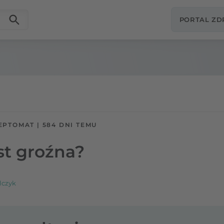
PORTAL Z
EPTOMAT
|
584 DNI TEMU
st groźna?
lczyk