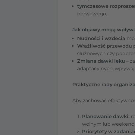
tymczasowe rozprosze
nerwowego.
Jak objawy mogą wpływa
Nudności i wzdęcia
mog
Wrażliwość przewodu
służbowych czy podczas
Zmiana dawki leku
– z
adaptacyjnych, wpływają
Praktyczne rady organiz
Aby zachować efektywność
Planowanie dawki:
ro
wolnym lub weekendem
Priorytety w zadania