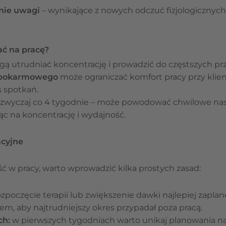
nie uwagi
– wynikające z nowych odczuć fizjologicznych 
ć na pracę?
ą utrudniać koncentrację i prowadzić do częstszych prz
 pokarmowego
może ograniczać komfort pracy przy klie
 spotkań.
azwyczaj co 4 tygodnie – może powodować chwilowe nas
c na koncentrację i wydajność.
acyjne
 w pracy, warto wprowadzić kilka prostych zasad:
zpoczęcie terapii lub zwiększenie dawki najlepiej zapl
, aby najtrudniejszy okres przypadał poza pracą.
ch:
w pierwszych tygodniach warto unikaj planowania na