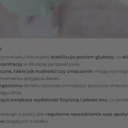
e
 czynna leku Mounjaro)
stabilizuje poziom glukozy
, co
el
ncentrację
w dłuższej perspektywie.
czne, takie jak nudności czy zmęczenie
, mogą wymaga
i momentu przyjęcia dawki.
organizmu
do leku pozwala zmniejszyć poczucie zmęczen
iągu dnia.
ząco zwiększa wydolność fizyczną i jakość snu
, co prze
.
energii w pracy jest
regularne nawadnianie oraz spoży
ów
bogatych w białko.