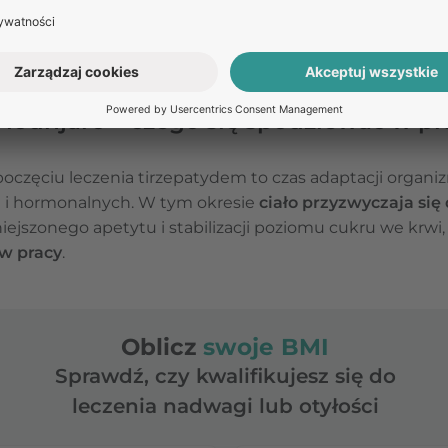
niektórzy pacjenci odczuwają
energetyczny „boost”
, in
mijają w miarę adaptacji. W związku z tym warto odpowi
tywność w początkowych tygodniach terapii.
 Mounjaro – czego się spodziewać w pr
poczęciu leczenia tirzepatydem to czas adaptacji organ
 i hormonalnych. W tym okresie
ciało przyzwyczaja się
iejszonego apetytu i stabilizacji poziomu cukru we krwi,
w pracy
.
Oblicz
swoje BMI
Sprawdź, czy kwalifikujesz się do
leczenia nadwagi lub otyłości