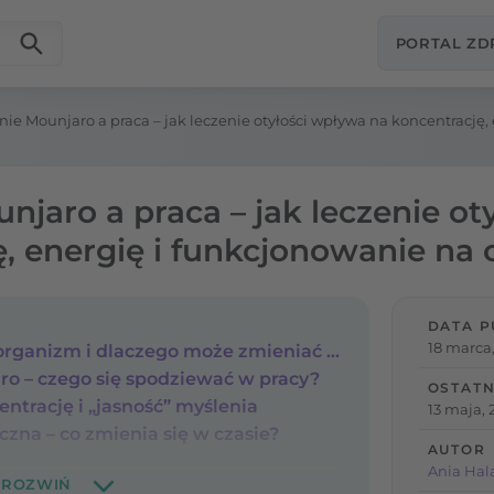
PORTAL Z
ie Mounjaro a praca – jak leczenie otyłości wpływa na koncentrację,
jaro a praca – jak leczenie ot
, energię i funkcjonowanie na 
DATA P
18 marca
Jak Mounjaro działa na organizm i dlaczego może zmieniać samopoczucie?
ro – czego się spodziewać w pracy?
OSTATN
ntrację i „jasność” myślenia
13 maja, 
czna – co zmienia się w czasie?
AUTOR
Ania Hal