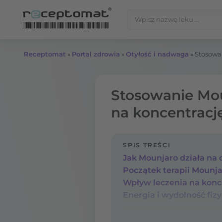
Przejdź do treści
Szukaj:
Receptomat
»
Portal zdrowia
»
Otyłość i nadwaga
»
Stosowan
Stosowanie Moun
na koncentrację
SPIS TREŚCI
Początek terapii Mounja
Wpływ leczenia na konce
Energia i wydolność fizy