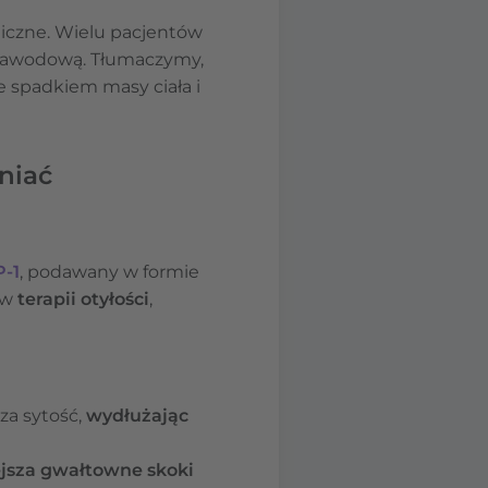
iczne. Wielu pacjentów
cę zawodową. Tłumaczymy,
e spadkiem masy ciała i
niać
P‑1
, podawany w formie
 w
terapii otyłości
,
za sytość,
wydłużając
jsza gwałtowne skoki