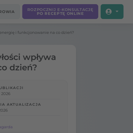
ROZPOCZNIJ E-KONSULTACJĘ
DROWIA
PO RECEPTĘ ONLINE
 energię i funkcjonowanie na co dzień?
yłości wpływa
co dzień?
UBLIKACJI
, 2026
IA AKTUALIZACJA
2026
agarda