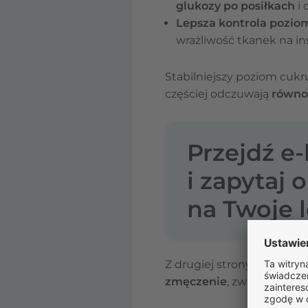
glukozy po posiłkach
i 
Lepsza kontrola pozio
wrażliwość tkanek na ins
Stabilniejszy poziom cuk
częściej odczuwają
równom
Przejdź e
i zapytaj 
na Twoje l
Z drugiej strony, w pocz
zmęczenie
, związane z 