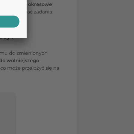
ni mogą mieć
okresowe
ednio planować zadania
acy?
izmu do zmienionych
 do wolniejszego
 co może przełożyć się na