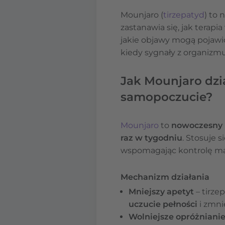
Mounjaro (
tirzepatyd
) to
zastanawia się, jak terap
jakie objawy mogą pojawić
kiedy sygnały z organizm
Jak Mounjaro dzi
samopoczucie?
Mounjaro
to
nowoczesny
raz w tygodniu
. Stosuje 
wspomagając kontrolę mas
Mechanizm działania
Mniejszy apetyt
– tirze
uczucie pełności
i zmni
Wolniejsze opróżniani