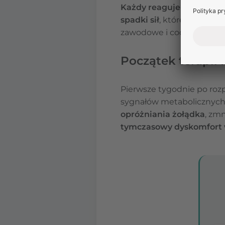
Każdy reaguje inaczej
– 
spadki sił
, które zwykle 
zawodowe i codzienną ak
Początek terapii
Pierwsze tygodnie po roz
sygnałów metabolicznych
opróżniania żołądka
, zmn
tymczasowy dyskomfort 