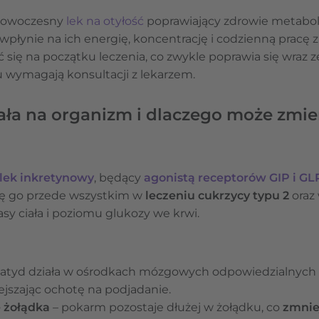
 nowoczesny
lek na otyłość
poprawiający zdrowie metabol
ia wpłynie na ich energię, koncentrację i codzienną pra
 się na początku leczenia, co zwykle poprawia się wraz z
u wymagają konsultacji z lekarzem.
ała na organizm i dlaczego może zmie
lek inkretynowy
, będący
agonistą receptorów GIP i GL
się go przede wszystkim w
leczeniu cukrzycy typu 2
oraz
y ciała i poziomu glukozy we krwi.
patyd działa w ośrodkach mózgowych odpowiedzialnych 
ejszając ochotę na podjadanie.
e żołądka
– pokarm pozostaje dłużej w żołądku, co
zmnie