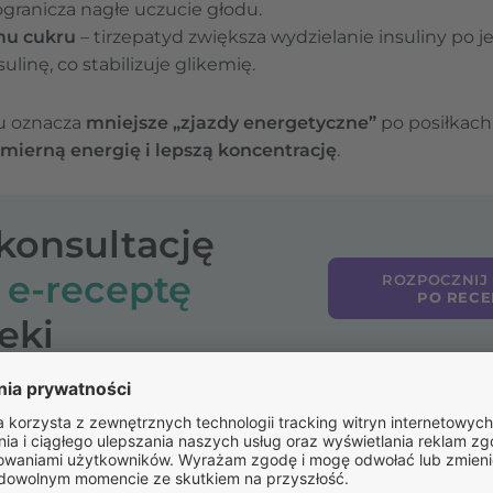
ogranicza nagłe uczucie głodu.
mu cukru
– tirzepatyd zwiększa wydzielanie insuliny po j
ulinę, co stabilizuje glikemię.
ru oznacza
mniejsze „zjazdy energetyczne”
po posiłkach
ierną energię i lepszą koncentrację
.
-konsultację
o
e-receptę
ROZPOCZNIJ
PO RECE
eki
ątkowym okresie leczenia mogą wystąpić
nudności, wzdę
adaptacją organizmu do nowego mechanizmu działania le