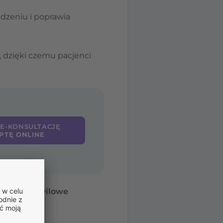
edzeniu i poprawia
, dzięki czemu pacjenci
 E-KONSULTACJĘ
PTĘ ONLINE
cia czy chwilowe
ku.