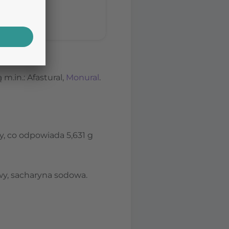
.in.: Afastural,
Monural
.
y, co odpowiada 5,631 g
wy, sacharyna sodowa.