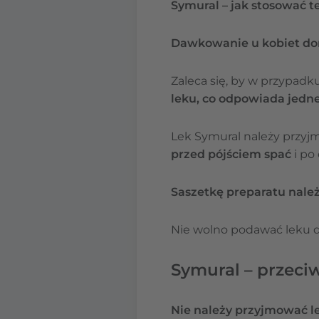
Symural – jak stosować t
Dawkowanie u kobiet doro
Zaleca się, by w przypa
leku, co odpowiada jedne
Lek Symural należy przy
przed pójściem spać
i po
Saszetkę preparatu należ
Nie wolno podawać leku dz
Symural – przeci
Nie należy przyjmować le