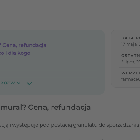
DATA P
17 maja, 
? Cena, refundacja
co i dla kogo
OSTATN
5 lipca, 
WERYF
farmace
Symural? Cena, refundacja
dacją i występuje pod postacią granulatu do sporządzani