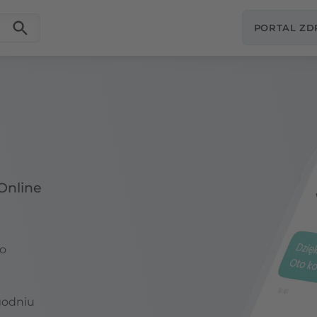
PORTAL Z
Online
o
godniu