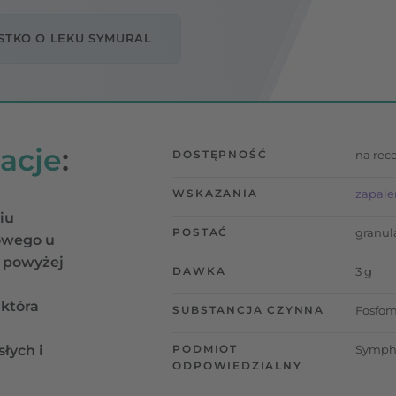
STKO O LEKU SYMURAL
acje
:
DOSTĘPNOŚĆ
na rec
WSKAZANIA
zapale
iu
POSTAĆ
granul
owego u
t powyżej
DAWKA
3 g
,
która
SUBSTANCJA CZYNNA
Fosfom
słych i
PODMIOT
Sympha
ODPOWIEDZIALNY