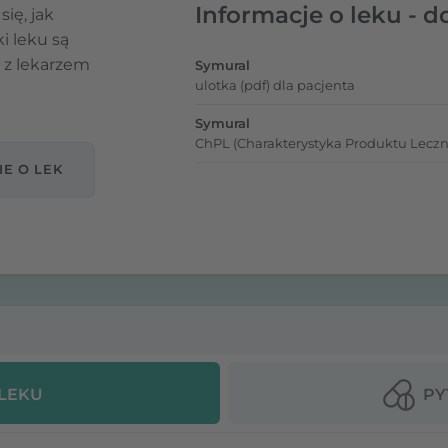
Informacje o leku - d
się, jak
ki leku są
 z lekarzem
Symural
ulotka (pdf) dla pacjenta
Symural
ChPL (Charakterystyka Produktu Leczn
IE O LEK
 LEKU
PY