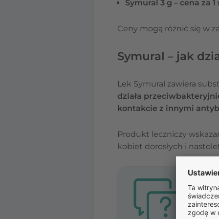
Symural 3 g – cena za 1
Ceny mogą różnić się w za
Symural – jak dzia
Lek Symural zawiera subs
działa przeciwbakteryj
kontakcie z innymi antyb
Produkt leczniczy wskaza
kobiet dorosłych i nastole