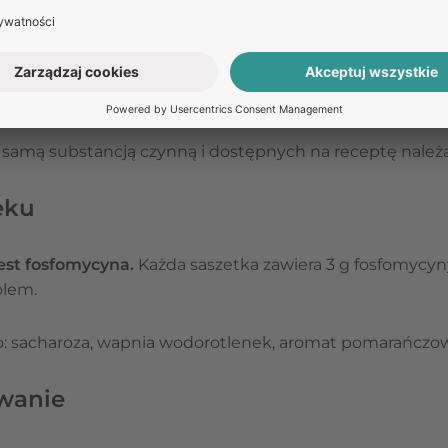
ZAPYTAJ O LEK
ki
samą substancją czynną i dostępnych na receptę należą m
eku
est fosfomycyna.
Każda saszetka zawiera 3 g fosfomycyn
olem.
 to: sacharoza, wapnia wodorotlenek, aromat pomarańczo
wanie