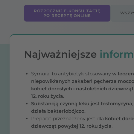
ROZPOCZNIJ E-KONSULTACJĘ
WSZY
PO RECEPTĘ ONLINE
Najważniejsze
inform
Symural to antybiotyk stosowany
w leczen
niepowikłanych zakażeń pęcherza mocz
kobiet dorosłych i nastoletnich dziewczą
12. roku życia.
Substancją czynną leku jest
fosfomycyna
działa bakteriobójczo.
Preparat przeznaczony jest dla
kobiet doro
dziewcząt powyżej 12. roku życia
.