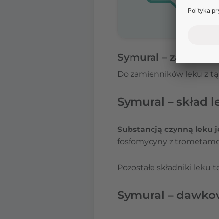
Symural – zamienni
Do zamienników leku z tą 
Symural – skład l
Substancją czynną leku j
fosfomycyny z trometam
Pozostałe składniki leku
Symural – dawko