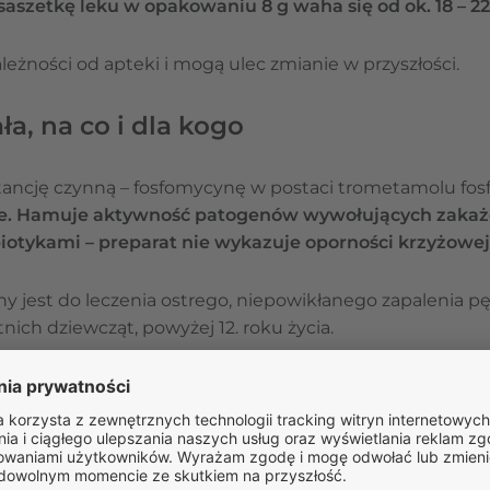
 saszetkę leku w opakowaniu 8 g waha się od ok. 18 – 22 
leżności od apteki i mogą ulec zmianie w przyszłości.
ła, na co i dla kogo
tancję czynną – fosfomycynę w postaci trometamolu fo
nie. Hamuje aktywność patogenów wywołujących zaka
iotykami – preparat nie wykazuje oporności krzyżowej
ny jest do leczenia ostrego, niepowikłanego zapalenia
tnich dziewcząt, powyżej 12. roku życia.
ZAPYTAJ O LEK
Masz pytania dotyczące leku?
Zadaj je naszym specjalis
Odpowiedź na pytanie nie stanowi porady medycznej. W celu uzyska
umów się na teleporadę w Receptomat.