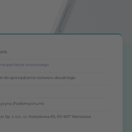
eptę
nie pęcherza moczowego
at do sporządzania roztworu doustnego
ycyna (Fosfomycinum)
r Sp. z o.o., ul. Koszykowa 65, 00-667 Warszawa