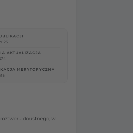
UBLIKACJI
2023
IA AKTUALIZACJA
2024
IKACJA MERYTORYCZNA
uta
a roztworu doustnego, w