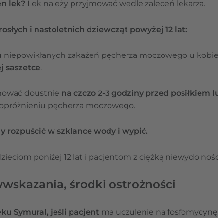
en lek?
Lek należy przyjmować wedle zaleceń lekarza.
słych i nastoletnich dziewcząt powyżej 12 lat:
dku niepowikłanych zakażeń pęcherza moczowego u kobi
j saszetce
.
jmować doustnie
na czczo 2-3 godziny przed posiłkiem l
 opróżnieniu pęcherza moczowego.
y rozpuścić w szklance wody i wypić.
ieciom poniżej 12 lat i pacjentom z ciężką niewydolnośc
wwskazania, środki ostrożności
ku Symural, jeśli pacjent
ma uczulenie na fosfomycynę 