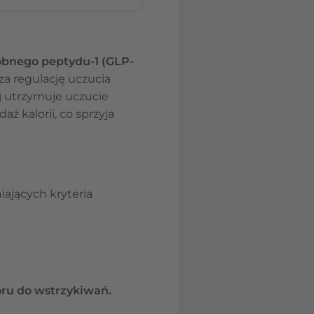
obnego peptydu-1 (GLP-
a regulację uczucia
ej utrzymuje uczucie
 kalorii, co sprzyja
iających kryteria
woru do wstrzykiwań.