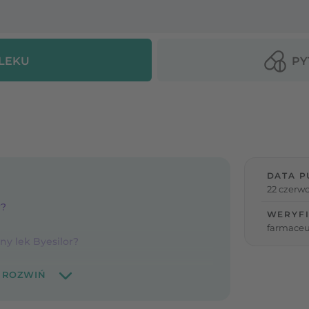
 LEKU
PY
DATA P
22 czerwc
r?
WERYFI
farmaceu
ny lek Byesilor?