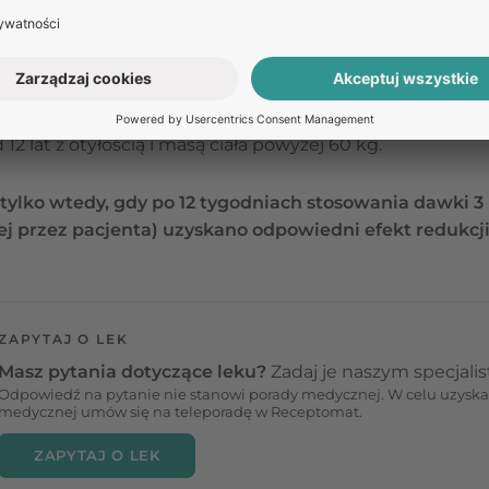
jący utratę masy ciała (łącznie z dietą i ćwiczeniami f
 (BMI ≥30 kg/m²),
BMI ≥27 i <30 kg/m²), jeśli występuje przynajmniej jedn
p. cukrzyca typu 2, stan przedcukrzycowy, nadciśnienie 
enny,
2 lat z otyłością i masą ciała powyżej 60 kg.
 tylko wtedy, gdy po 12 tygodniach stosowania dawki 
 przez pacjenta) uzyskano odpowiedni efekt redukcji
ZAPYTAJ O LEK
Masz pytania dotyczące leku?
Zadaj je naszym specjali
Odpowiedź na pytanie nie stanowi porady medycznej. W celu uzyska
medycznej umów się na teleporadę w Receptomat.
ZAPYTAJ O LEK