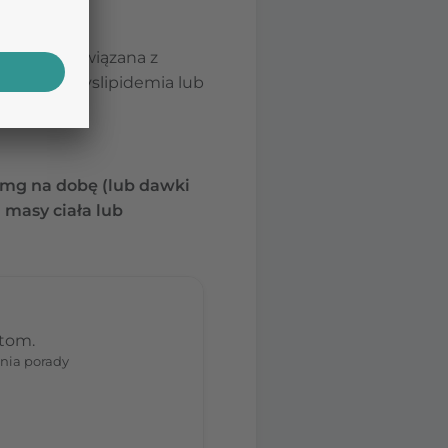
izycznymi):
a choroba związana z
tętnicze, dyslipidemia lub
3 mg na dobę (lub dawki
 masy ciała lub
stom.
nia porady