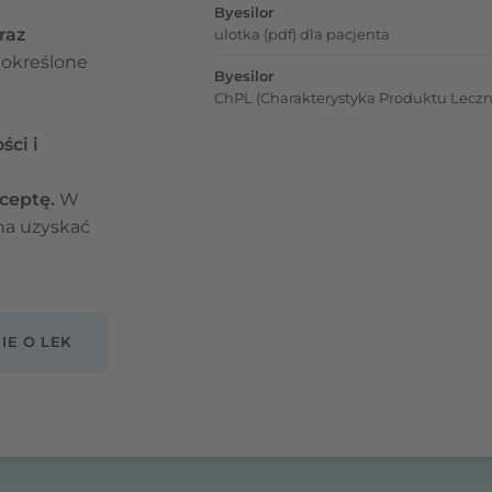
Byesilor
raz
ulotka (pdf) dla pacjenta
 określone
Byesilor
ChPL (Charakterystyka Produktu Leczn
ści i
eceptę.
W
na uzyskać
IE O LEK