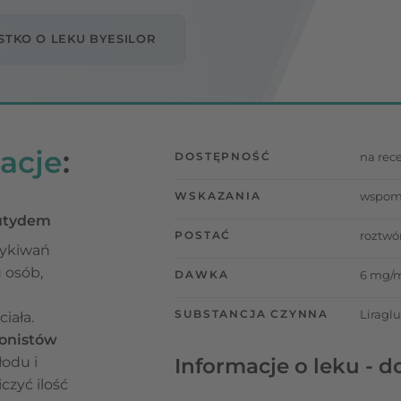
TKO O LEKU BYESILOR
acje
:
DOSTĘPNOŚĆ
na rec
WSKAZANIA
wspoma
lutydem
POSTAĆ
roztwó
zykiwań
 osób,
DAWKA
6 mg/
SUBSTANCJA CZYNNA
Liragl
iała.
gonistów
łodu i
Informacje o leku - d
czyć ilość