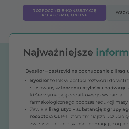
ROZPOCZNIJ E-KONSULTACJĘ
WSZYS
PO RECEPTĘ ONLINE
Najważniejsze
inform
Byesilor – zastrzyki na odchudzanie z lirag
Byesilor
to lek w postaci roztworu do wstr
stosowany w
leczeniu otyłości i nadwagi
u
które wymagają dodatkowego wsparcia
farmakologicznego podczas redukcji masy c
Zawiera
liraglutyd – substancję z grupy a
receptora GLP-1
, która zmniejsza uczucie g
zwiększa uczucie sytości, pomagając ograni