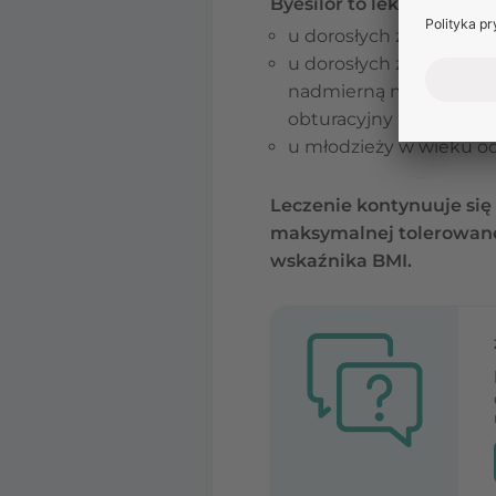
Byesilor to lek wspomaga
u dorosłych z otyłością
u dorosłych z nadwagą (
nadmierną masą ciała, n
obturacyjny bezdech s
u młodzieży w wieku od 1
Leczenie kontynuuje się
maksymalnej tolerowanej
wskaźnika BMI.