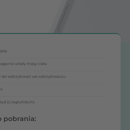
eptę
ganie utraty masy ciała
r do wstrzykiwań we wstrzykiwaczu
ml
utyd (Liraglutidum)
o pobrania: