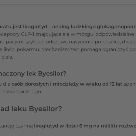
ratu jest liraglutyd – analog ludzkiego glukagonopod
ceptory GLP-1 znajdujące się w mózgu, odpowiedzialne z
emu pacjent szybciej odczuwa nasycenie po posiłku, dłuż
e ilości pokarmu. Mechanizm ten pomaga ograniczyć podaż
ciała.
naczony lek Byesilor?
y dla
osób dorosłych i młodzieży w wieku od 12 lat
spełn
farmakologicznego.
ad leku Byesilor?
stancję czynną
liraglutyd w ilości 6 mg na mililitr rozt