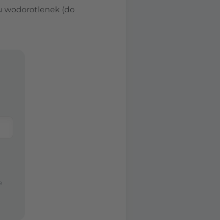
du wodorotlenek (do
e