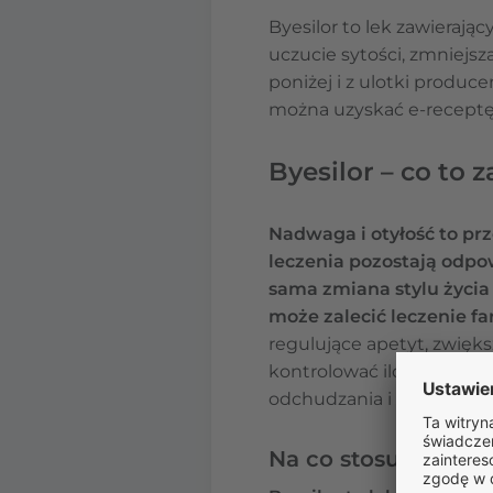
Byesilor to lek zawierają
uczucie sytości, zmniejsz
poniżej i z ulotki produ
można uzyskać e-receptę 
Byesilor – co to z
Nadwaga i otyłość to pr
leczenia pozostają odpo
sama zmiana stylu życia 
może zalecić leczenie f
regulujące apetyt, zwięks
kontrolować ilość spożyw
odchudzania i powinien b
Na co stosuje się By