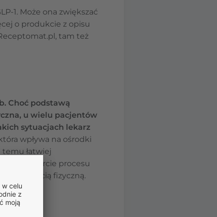
GLP-1. Może ona zwiększać
ęcej o produkcie z opisu
 Receptomat.pl, tam też
ób. Choć podstawą
yczna, u wielu pacjentów
akich sytuacjach lekarz
, która wpływa na ośrodki
i temu łatwiej
tanowi wsparcie procesu
 aktywnością fizyczną.