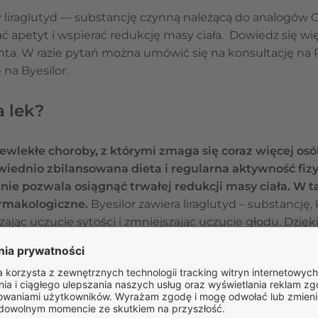
cy liraglutyd — substancję czynną należącą do analogów 
ać apetyt i wspierać redukcję masy ciała. Dowiedz się wi
centa. W razie pytań można umówić się na konsultację na
na Byesilor.
a lek?
zewlekłe choroby, z którymi zmaga się coraz więcej os
wiednio zbilansowana dieta i regularna aktywność fiz
nie pozwala osiągnąć trwałej redukcji masy ciała. W t
armakologiczne.
Byesilor zawiera liraglutyd – substancję
zając uczucie sytości i zmniejszając uczucie głodu. Dzięk
anego jedzenia i utrzymać zalecenia dietetyczne. Lek s
yć stosowany równolegle ze zdrową dietą oraz regularną
esilor?