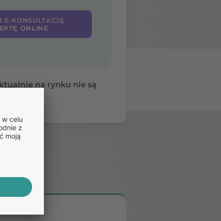
J E-KONSULTACJĘ
EPTĘ ONLINE
ktualnie na rynku nie są