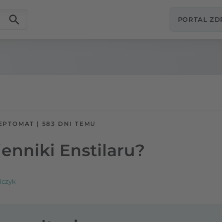
PORTAL Z
EPTOMAT
|
583 DNI TEMU
enniki Enstilaru?
lczyk