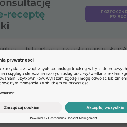
konsultację
e-receptę
ROZPOCZNI
PO REC
ki
lcypotriolem i betametazonem w postaci piany na skórę.
A
Pozostałe
pytania:
LEKU