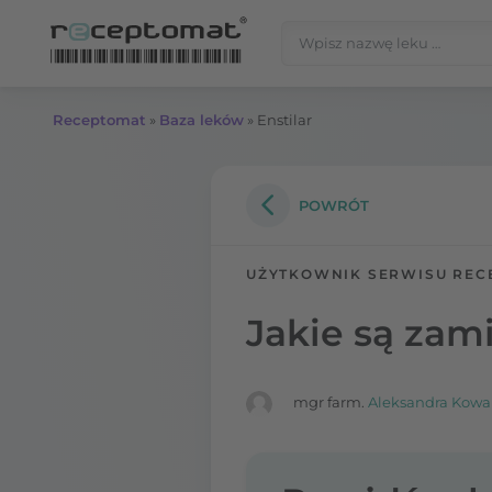
Przejdź do treści
Szukaj:
Receptomat
»
Baza leków
»
Enstilar
POWRÓT
UŻYTKOWNIK SERWISU REC
Jakie są zami
mgr farm.
Aleksandra Kowa