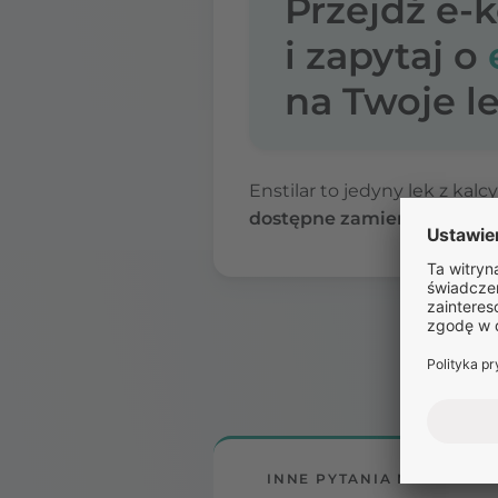
Przejdź e-
i zapytaj o
na Twoje le
Enstilar to jedyny lek z ka
dostępne zamienniki.
INNE PYTANIA NA TEMAT 