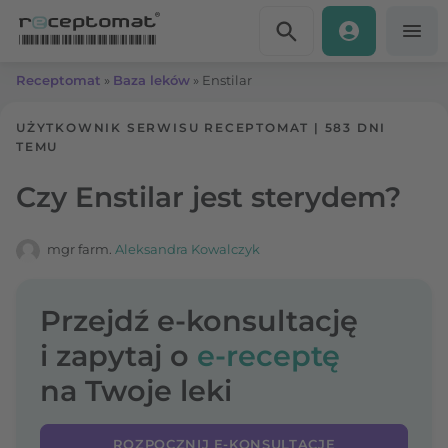
Przejdź do treści
Receptomat
»
Baza leków
»
Enstilar
UŻYTKOWNIK SERWISU RECEPTOMAT
|
583 DNI
TEMU
Czy Enstilar jest sterydem?
mgr farm.
Aleksandra Kowalczyk
Przejdź e-konsultację
i zapytaj o
e-receptę
na Twoje leki
ROZPOCZNIJ E-KONSULTACJĘ