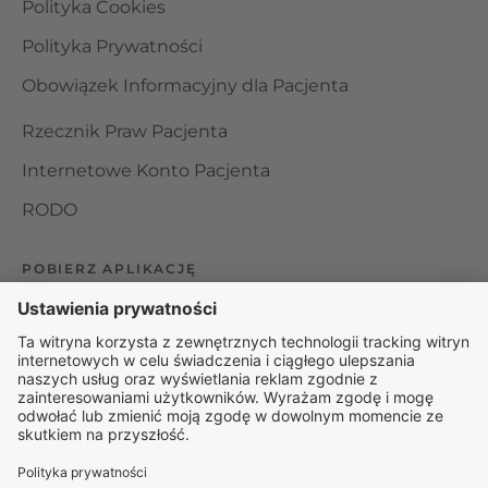
Polityka Cookies
Polityka Prywatności
Obowiązek Informacyjny dla Pacjenta
Rzecznik Praw Pacjenta
Internetowe Konto Pacjenta
RODO
POBIERZ APLIKACJĘ
Organizator udzielania świadczeń telemedycznych jest
podmiotem leczniczym w rozumieniu ustawy z dnia 15
kwietnia 2011 roku o działalności leczniczej, wpisanym do
rejestru podmiotów wykonujących działalność leczniczą pod
numerem: 000000229172.