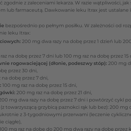
zgodnie z zaleceniami lekarza. W razie wątpliwości,
jak
em lub farmaceutą. Dawkowanie leku Itrax jest ustalane 
ie
bezpośrednio po pełnym posiłku. W zależności od roz
e leku Itrax:
ciowych:
200 mg dwa razy na dobę przez 1 dzień lub 200
az na dobę przez 7 dni lub 100 mg raz na dobę przez 15 
wnie rogowaciejącej (dłonie, podeszwy stóp):
200 mg dw
bę przez 30 dni,
na dobę przez 7 dni,
:
100 mg raz na dobę przez 15 dni,
gówki:
200 mg raz na dobę przez 21 dni,
200 mg dwa razy na dobę przez 7 dni i powtórzyć cykl po
(z towarzyszącą grzybicą paznokci rąk lub bez): 200 mg 
ukrotnie z 3-tygodniowymi przerwami (leczenie cykliczn
e ciągłe),
100 mg raz na dobę do 200 mg dwa razy na dobę przez ki