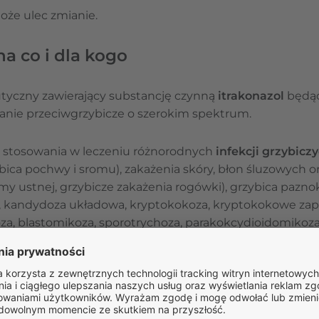
oże ulec zmianie.
 na co i dla kogo
utyczny zawierający substancję czynną
itrakonazol
będąc
łanie przeciwgrzybicze o szerokim spektrum.
do stosowania w leczeniu różnorodnych
infekcji grzybicz
ica pochwy i sromu), zakażenia skóry, błon śluzowych ora
amy ustnej, grzybicze zakażenia rogówki), grzybica pazn
a, kandydoza układowa, kryptokokoza, kryptokokowe z
za, blastomikoza, sporotrychoza, parakokcydioidomikoza
ZAPYTAJ O LEK
Masz pytania dotyczące leku?
Zadaj je naszym specjalis
Odpowiedź na pytanie nie stanowi porady medycznej. W celu uzyska