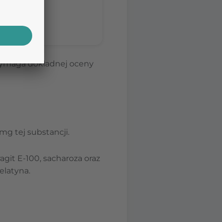
ymaga dokładnej oceny
mg tej substancji.
ragit E-100, sacharoza oraz
elatyna.