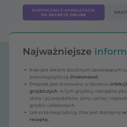
ROZPOCZNIJ E-KONSULTACJĘ
WSZYS
PO RECEPTĘ ONLINE
Najważniejsze
inform
Itrax jest lekiem doustnym zawierającym s
przeciwgrzybiczą (
itrakonazol
).
Preparat jest stosowany w leczeniu
infekcj
grzybiczych
, w tym grzybicy narządów płc
skóry i jej przydatków, jamy ustnej i rogówk
grzybic układowych.
Lek przeciwgrzybiczy Itrax jest dostępny
w
receptę.