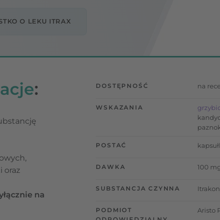
TKO O LEKU ITRAX
acje
:
DOSTĘPNOŚĆ
na rec
WSKAZANIA
grzybi
kandyd
ubstancję
paznok
i
POSTAĆ
kapsuł
iowych,
DAWKA
100 m
i oraz
SUBSTANCJA CZYNNA
Itrako
yłącznie na
PODMIOT
Aristo 
ODPOWIEDZIALNY