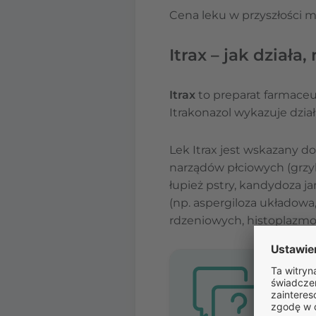
Cena leku w przyszłości m
Itrax – jak działa,
Itrax
to preparat farmace
Itrakonazol wykazuje dzia
Lek Itrax jest wskazany 
narządów płciowych (grzyb
łupież pstry, kandydoza j
(np. aspergiloza układow
rdzeniowych, histoplazmo