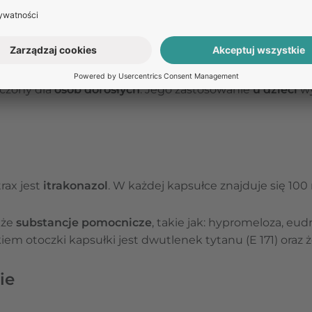
umów się na teleporadę w Receptomat.
ZAPYTAJ O LEK
aczony dla
osób dorosłych
. Jego zastosowanie
u dzieci
w
trax jest
itrakonazol
. W każdej kapsułce znajduje się 100 
kże
substancje pomocnicze
, takie jak: hypromeloza, eud
em otoczki kapsułki jest dwutlenek tytanu (E 171) oraz ż
ie