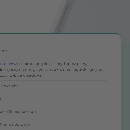
eptę
ca pochwy
i sromu, grzybica skóry, łupież pstry,
oza jamy ustnej, grzybicze zakażenie rogówki, grzybica
ci, grzybice układowe
ki twarde
g
nazol (Itraconazolum)
Pharma Sp. z o.o.