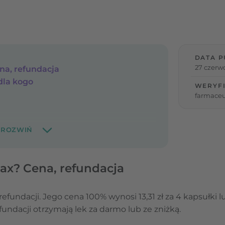
DATA P
27 czerw
ena, refundacja
 dla kogo
WERYF
farmace
trax? Cena, refundacja
efundacji. Jego cena 100% wynosi 13,31 zł za 4 kapsułki lu
undacji otrzymają lek za darmo lub ze zniżką.