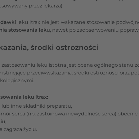
tosowywany przez lekarza).
 dawki
leku Itrax nie jest wskazane stosowanie podwójnej
ia stosowania leku
, nawet po zaobserwowaniu popraw
kazania, środki ostrożności
 zastosowaniu leku istotna jest ocena ogólnego stanu z
istniejące przeciwwskazania, środki ostrożności oraz pot
kologicznymi.
owania leku Itrax:
 lub inne składniki preparatu,
mór serca (np. zastoinowa niewydolność serca) obecnie 
iu,
 zagraża życiu.