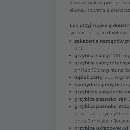
Zawsze należy postępować 
skonsultować się z lekarz
Lek przyjmuje się doustn
się następujące dawkowani
zakażenia narządów pł
dni,
grzybica skóry:
200 mg r
grzybica skóry intensy
dni lub 100 mg raz na do
łupież pstry:
200 mg raz 
kandydoza jamy ustnej
grzybicze zakażenie ro
grzybica paznokci rąk:
grzybica paznokci stóp
dni i powtórzyć cykl dw
przez 3 miesiące (leczeni
grzybice układowe:
od 