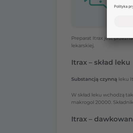
Preparat Itrax jest przezn
lekarskiej.
Itrax – skład leku
Substancją czynną
leku I
W skład leku wchodzą ta
makrogol 20000. Składniki
Itrax – dawkowan