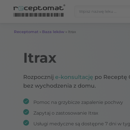
Przejdź do treści
Szukaj:
Receptomat
»
Baza leków
»
Itrax
Itrax
Rozpocznij
e-konsultację
po Receptę 
bez wychodzenia z domu.
Pomoc na grzybicze zapalenie pochwy
Zapytaj o zastosowanie Itrax
Usługi medyczne są dostępne 7 dni w ty