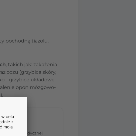
y pochodną tiazolu.
ych
, takich jak: zakażenia
z oczu (grzybica skóry,
okci, grzybice układowe
apalenie opon mózgowo-
).
tom.
nia porady medycznej