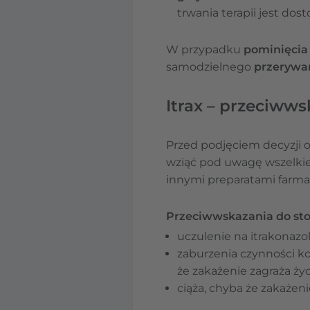
trwania terapii jest dos
W przypadku
pominięcia
samodzielnego
przerywan
Itrax – przeciwws
Przed podjęciem decyzji o
wziąć pod uwagę wszelkie 
innymi preparatami farma
Przeciwwskazania do stos
uczulenie na itrakonazol
zaburzenia czynności ko
że zakażenie zagraża życ
ciąża,
chyba że zakażenie