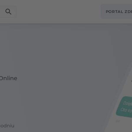
PORTAL Z
Online
godniu