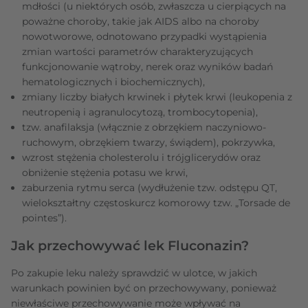
mdłości (u niektórych osób, zwłaszcza u cierpiących na
poważne choroby, takie jak AIDS albo na choroby
nowotworowe, odnotowano przypadki wystąpienia
zmian wartości parametrów charakteryzujących
funkcjonowanie wątroby, nerek oraz wyników badań
hematologicznych i biochemicznych),
zmiany liczby białych krwinek i płytek krwi (leukopenia z
neutropenią i agranulocytozą, trombocytopenia),
tzw. anafilaksja (włącznie z obrzękiem naczyniowo-
ruchowym, obrzękiem twarzy, świądem), pokrzywka,
wzrost stężenia cholesterolu i trójglicerydów oraz
obniżenie stężenia potasu we krwi,
zaburzenia rytmu serca (wydłużenie tzw. odstępu QT,
wielokształtny częstoskurcz komorowy tzw. „Torsade de
pointes”).
Jak przechowywać lek Fluconazin?
Po zakupie leku należy sprawdzić w ulotce, w jakich
warunkach powinien być on przechowywany, ponieważ
niewłaściwe przechowywanie może wpływać na