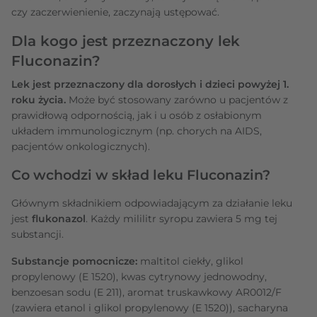
czy zaczerwienienie, zaczynają ustępować.
Dla kogo jest przeznaczony lek
Fluconazin?
Lek jest przeznaczony dla dorosłych i dzieci powyżej 1.
roku życia.
Może być stosowany zarówno u pacjentów z
prawidłową odpornością, jak i u osób z osłabionym
układem immunologicznym (np. chorych na AIDS,
pacjentów onkologicznych).
Co wchodzi w skład leku Fluconazin?
Głównym składnikiem odpowiadającym za działanie leku
jest
flukonazol
. Każdy mililitr syropu zawiera 5 mg tej
substancji.
Substancje pomocnicze:
maltitol ciekły, glikol
propylenowy (E 1520), kwas cytrynowy jednowodny,
benzoesan sodu (E 211), aromat truskawkowy AR0012/F
(zawiera etanol i glikol propylenowy (E 1520)), sacharyna