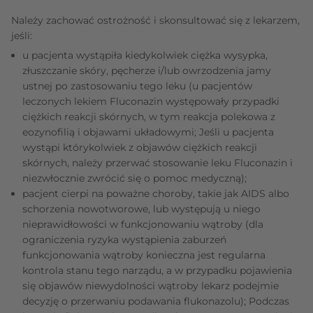
Należy zachować ostrożność i skonsultować się z lekarzem,
jeśli:
u pacjenta wystąpiła kiedykolwiek ciężka wysypka,
złuszczanie skóry, pęcherze i/lub owrzodzenia jamy
ustnej po zastosowaniu tego leku (u pacjentów
leczonych lekiem Fluconazin występowały przypadki
ciężkich reakcji skórnych, w tym reakcja polekowa z
eozynofilią i objawami układowymi; Jeśli u pacjenta
wystąpi którykolwiek z objawów ciężkich reakcji
skórnych, należy przerwać stosowanie leku Fluconazin i
niezwłocznie zwrócić się o pomoc medyczną);
pacjent cierpi na poważne choroby, takie jak AIDS albo
schorzenia nowotworowe, lub występują u niego
nieprawidłowości w funkcjonowaniu wątroby (dla
ograniczenia ryzyka wystąpienia zaburzeń
funkcjonowania wątroby konieczna jest regularna
kontrola stanu tego narządu, a w przypadku pojawienia
się objawów niewydolności wątroby lekarz podejmie
decyzję o przerwaniu podawania flukonazolu); Podczas