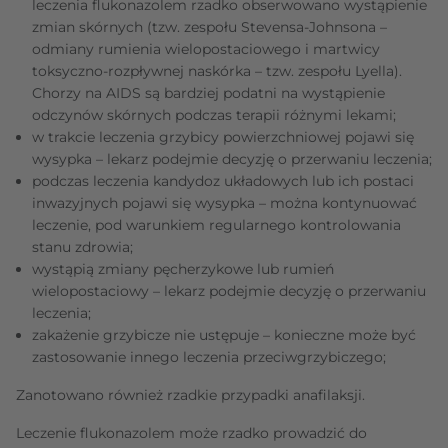
leczenia flukonazolem rzadko obserwowano wystąpienie
zmian skórnych (tzw. zespołu Stevensa-Johnsona –
odmiany rumienia wielopostaciowego i martwicy
toksyczno-rozpływnej naskórka – tzw. zespołu Lyella).
Chorzy na AIDS są bardziej podatni na wystąpienie
odczynów skórnych podczas terapii różnymi lekami;
w trakcie leczenia grzybicy powierzchniowej pojawi się
wysypka – lekarz podejmie decyzję o przerwaniu leczenia;
podczas leczenia kandydoz układowych lub ich postaci
inwazyjnych pojawi się wysypka – można kontynuować
leczenie, pod warunkiem regularnego kontrolowania
stanu zdrowia;
wystąpią zmiany pęcherzykowe lub rumień
wielopostaciowy – lekarz podejmie decyzję o przerwaniu
leczenia;
zakażenie grzybicze nie ustępuje – konieczne może być
zastosowanie innego leczenia przeciwgrzybiczego;
Zanotowano również rzadkie przypadki anafilaksji.
Leczenie flukonazolem może rzadko prowadzić do