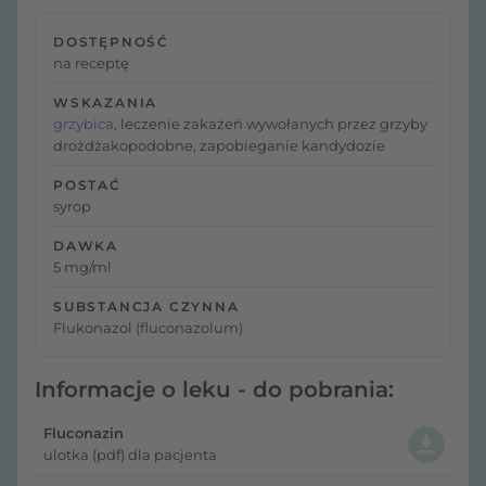
DOSTĘPNOŚĆ
na receptę
WSKAZANIA
grzybica
, leczenie zakażeń wywołanych przez grzyby
drożdżakopodobne, zapobieganie kandydozie
POSTAĆ
syrop
DAWKA
5 mg/ml
SUBSTANCJA CZYNNA
Flukonazol (fluconazolum)
Informacje o leku - do pobrania:
Fluconazin
ulotka (pdf) dla pacjenta