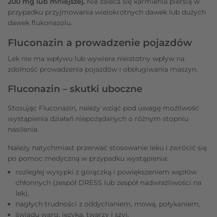
200 mg lub mniejszej.
Nie zaleca się karmienia piersią w
przypadku przyjmowania wielokrotnych dawek lub dużych
dawek flukonazolu.
Fluconazin a prowadzenie pojazdów
Lek nie ma wpływu lub wywiera nieistotny wpływ na
zdolność prowadzenia pojazdów i obsługiwania maszyn.
Fluconazin – skutki uboczne
Stosując Fluconazin, należy wziąć pod uwagę możliwość
wystąpienia działań niepożądanych o różnym stopniu
nasilenia.
Należy natychmiast przerwać stosowanie leku i zwrócić się
po pomoc medyczną w przypadku wystąpienia:
rozległej wysypki z gorączką i powiększeniem węzłów
chłonnych (zespół DRESS lub zespół nadwrażliwości na
lek),
nagłych trudności z oddychaniem, mową, połykaniem,
świądu warg, języka, twarzy i szyi,