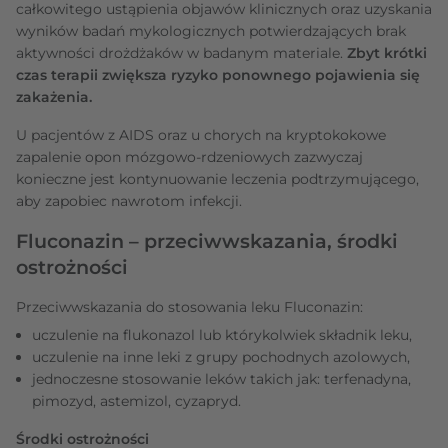
całkowitego ustąpienia objawów klinicznych oraz uzyskania
wyników badań mykologicznych potwierdzających brak
aktywności drożdżaków w badanym materiale.
Zbyt krótki
czas terapii zwiększa ryzyko ponownego pojawienia się
zakażenia.
U pacjentów z AIDS oraz u chorych na kryptokokowe
zapalenie opon mózgowo-rdzeniowych zazwyczaj
konieczne jest kontynuowanie leczenia podtrzymującego,
aby zapobiec nawrotom infekcji.
Fluconazin – przeciwwskazania, środki
ostrożności
Przeciwwskazania do stosowania leku Fluconazin:
uczulenie na flukonazol lub którykolwiek składnik leku,
uczulenie na inne leki z grupy pochodnych azolowych,
jednoczesne stosowanie leków takich jak: terfenadyna,
pimozyd, astemizol, cyzapryd.
Środki ostrożności