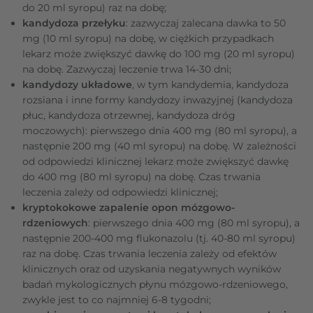
do 20 ml syropu) raz na dobę;
kandydoza przełyku
: zazwyczaj zalecana dawka to 50
mg (10 ml syropu) na dobę, w ciężkich przypadkach
lekarz może zwiększyć dawkę do 100 mg (20 ml syropu)
na dobę. Zazwyczaj leczenie trwa 14-30 dni;
kandydozy układowe
, w tym kandydemia, kandydoza
rozsiana i inne formy kandydozy inwazyjnej (kandydoza
płuc, kandydoza otrzewnej, kandydoza dróg
moczowych): pierwszego dnia 400 mg (80 ml syropu), a
następnie 200 mg (40 ml syropu) na dobę. W zależności
od odpowiedzi klinicznej lekarz może zwiększyć dawkę
do 400 mg (80 ml syropu) na dobę. Czas trwania
leczenia zależy od odpowiedzi klinicznej;
kryptokokowe zapalenie opon mózgowo-
rdzeniowych
: pierwszego dnia 400 mg (80 ml syropu), a
następnie 200-400 mg flukonazolu (tj. 40-80 ml syropu)
raz na dobę. Czas trwania leczenia zależy od efektów
klinicznych oraz od uzyskania negatywnych wyników
badań mykologicznych płynu mózgowo-rdzeniowego,
zwykle jest to co najmniej 6-8 tygodni;