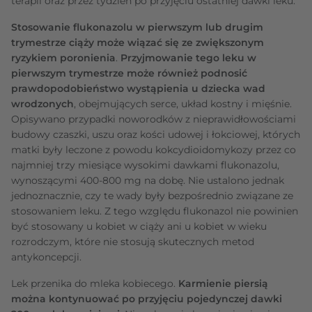
terapii oraz przez tydzień po przyjęciu ostatniej dawki leku.
Stosowanie flukonazolu w pierwszym lub drugim
trymestrze ciąży może wiązać się ze zwiększonym
ryzykiem poronienia
.
Przyjmowanie tego leku w
pierwszym trymestrze może również podnosić
prawdopodobieństwo wystąpienia u dziecka wad
wrodzonych
, obejmujących serce, układ kostny i mięśnie.
Opisywano przypadki noworodków z nieprawidłowościami
budowy czaszki, uszu oraz kości udowej i łokciowej, których
matki były leczone z powodu kokcydioidomykozy przez co
najmniej trzy miesiące wysokimi dawkami flukonazolu,
wynoszącymi 400-800 mg na dobę. Nie ustalono jednak
jednoznacznie, czy te wady były bezpośrednio związane ze
stosowaniem leku. Z tego względu flukonazol nie powinien
być stosowany u kobiet w ciąży ani u kobiet w wieku
rozrodczym, które nie stosują skutecznych metod
antykoncepcji.
Lek przenika do mleka kobiecego.
Karmienie piersią
można kontynuować po przyjęciu pojedynczej dawki