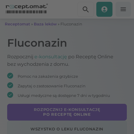
Przejdź do treści
Receptomat
»
Baza leków
»
Fluconazin
Fluconazin
Rozpocznij
e-konsultację
po Receptę Online
bez wychodzenia z domu.
Pomoc na zakażenia grzybicze
Zapytaj o zastosowanie Fluconazin
Usługi medyczne są dostępne 7 dni w tygodniu
ROZPOCZNIJ E-KONSULTACJĘ
PO RECEPTĘ ONLINE
WSZYSTKO O LEKU FLUCONAZIN