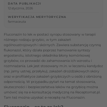
DATA PUBLIKACJI
12 stycznia, 2026
WERYFIKACJA MERYTORYCZNA
farmaceuta
Fluconazin to lek w postaci syropu stosowany w terapii
różnego rodzaju grzybic, w tym zakażeń
ogólnoustrojowych i skórnych. Zawiera substancję czynną
flukonazol, który działa poprzez hamowanie syntezy
ergosterolu, istotnego składnika błony komórkowej
grzybów, co prowadzi do zahamowania ich wzrostu i
rozmnażania. Lek jest stosowany m.in. w leczeniu kandydoz
(np. jamy ustnej, przełyku), zakażeń drożdżakowych skóry
oraz w profilaktyce zakażeń grzybiczych u osób z obniżoną
odpornością. W przypadku pytań na temat stosowania,
skuteczności i bezpieczeństwa leków na grzybicę można
umówić się na e-konsultację medyczną na Receptomat.pl.
Tam też można uzyskać e-receptę na Fluconazin.
Fluconazin – co to za lek?