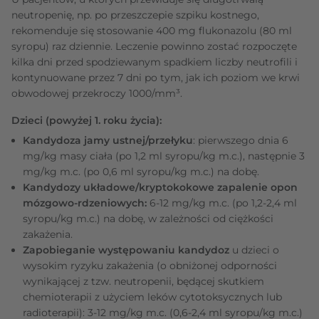
neutropenię, np. po przeszczepie szpiku kostnego,
rekomenduje się stosowanie 400 mg flukonazolu (80 ml
syropu) raz dziennie. Leczenie powinno zostać rozpoczęte
kilka dni przed spodziewanym spadkiem liczby neutrofili i
kontynuowane przez 7 dni po tym, jak ich poziom we krwi
obwodowej przekroczy 1000/mm³.
Dzieci (powyżej 1. roku życia):
Kandydoza jamy ustnej/przełyku
: pierwszego dnia 6
mg/kg masy ciała (po 1,2 ml syropu/kg m.c.), następnie 3
mg/kg m.c. (po 0,6 ml syropu/kg m.c.) na dobę.
Kandydozy układowe/kryptokokowe zapalenie opon
mózgowo-rdzeniowych:
6-12 mg/kg m.c. (po 1,2-2,4 ml
syropu/kg m.c.) na dobę, w zależności od ciężkości
zakażenia.
Zapobieganie występowaniu kandydoz
u dzieci o
wysokim ryzyku zakażenia (o obniżonej odporności
wynikającej z tzw. neutropenii, będącej skutkiem
chemioterapii z użyciem leków cytotoksycznych lub
radioterapii): 3-12 mg/kg m.c. (0,6-2,4 ml syropu/kg m.c.)