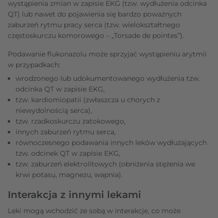
wystąpienia zmian w zapisie EKG (tzw. wydłużenia odcinka
QT) lub nawet do pojawienia się bardzo poważnych
zaburzeń rytmu pracy serca (tzw. wielokształtnego
częstoskurczu komorowego – „Torsade de pointes”).
Podawanie flukonazolu może sprzyjać wystąpieniu arytmii
w przypadkach:
wrodzonego lub udokumentowanego wydłużenia tzw.
odcinka QT w zapisie EKG,
tzw. kardiomiopatii (zwłaszcza u chorych z
niewydolnością serca),
tzw. rzadkoskurczu zatokowego,
innych zaburzeń rytmu serca,
równoczesnego podawania innych leków wydłużających
tzw. odcinek QT w zapisie EKG,
tzw. zaburzeń elektrolitowych (obniżenia stężenia we
krwi potasu, magnezu, wapnia).
Interakcja z innymi lekami
Leki mogą wchodzić ze sobą w interakcje, co może