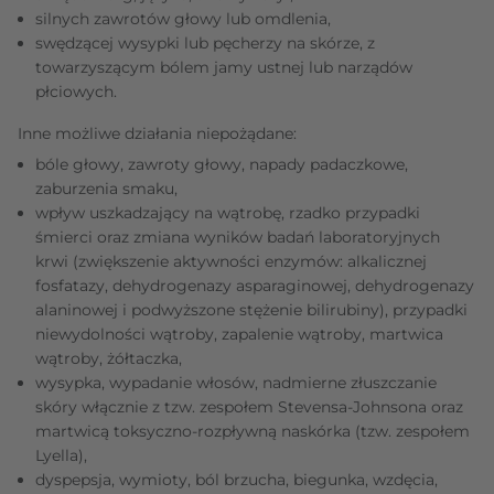
silnych zawrotów głowy lub omdlenia,
swędzącej wysypki lub pęcherzy na skórze, z
towarzyszącym bólem jamy ustnej lub narządów
płciowych.
Inne możliwe działania niepożądane:
bóle głowy, zawroty głowy, napady padaczkowe,
zaburzenia smaku,
wpływ uszkadzający na wątrobę, rzadko przypadki
śmierci oraz zmiana wyników badań laboratoryjnych
krwi (zwiększenie aktywności enzymów: alkalicznej
fosfatazy, dehydrogenazy asparaginowej, dehydrogenazy
alaninowej i podwyższone stężenie bilirubiny), przypadki
niewydolności wątroby, zapalenie wątroby, martwica
wątroby, żółtaczka,
wysypka, wypadanie włosów, nadmierne złuszczanie
skóry włącznie z tzw. zespołem Stevensa-Johnsona oraz
martwicą toksyczno-rozpływną naskórka (tzw. zespołem
Lyella),
dyspepsja, wymioty, ból brzucha, biegunka, wzdęcia,