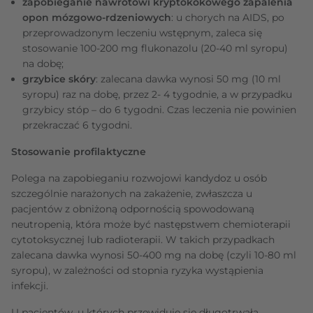
zapobieganie nawrotowi kryptokokowego zapalenia
opon mózgowo-rdzeniowych
: u chorych na AIDS, po
przeprowadzonym leczeniu wstępnym, zaleca się
stosowanie 100-200 mg flukonazolu (20-40 ml syropu)
na dobę;
grzybice skóry
: zalecana dawka wynosi 50 mg (10 ml
syropu) raz na dobę, przez 2- 4 tygodnie, a w przypadku
grzybicy stóp – do 6 tygodni. Czas leczenia nie powinien
przekraczać 6 tygodni.
Stosowanie profilaktyczne
Polega na zapobieganiu rozwojowi kandydoz u osób
szczególnie narażonych na zakażenie, zwłaszcza u
pacjentów z obniżoną odpornością spowodowaną
neutropenią, która może być następstwem chemioterapii
cytotoksycznej lub radioterapii. W takich przypadkach
zalecana dawka wynosi 50-400 mg na dobę (czyli 10-80 ml
syropu), w zależności od stopnia ryzyka wystąpienia
infekcji.
U pacjentów, u których przewiduje się długotrwałą