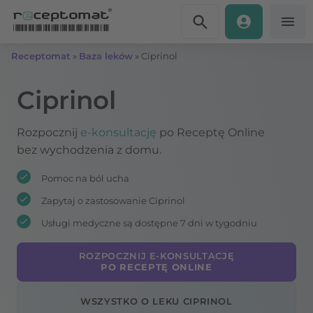
Przejdź do treści
Receptomat
»
Baza leków
»
Ciprinol
Ciprinol
Rozpocznij
e-konsultację
po Receptę Online
bez wychodzenia z domu.
Pomoc na ból ucha
Zapytaj o zastosowanie Ciprinol
Usługi medyczne są dostępne 7 dni w tygodniu
ROZPOCZNIJ E-KONSULTACJĘ
PO RECEPTĘ ONLINE
WSZYSTKO O LEKU CIPRINOL