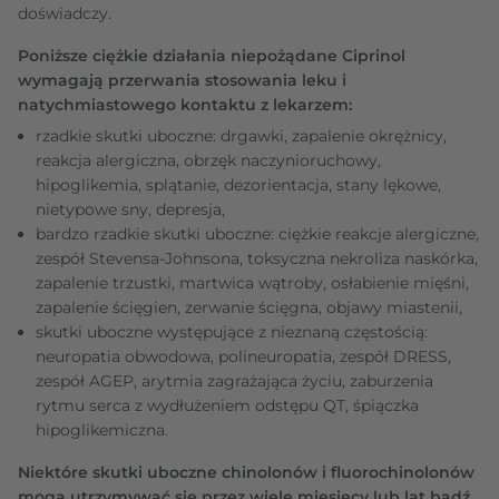
doświadczy.
Poniższe ciężkie działania niepożądane Ciprinol
wymagają przerwania stosowania leku i
natychmiastowego kontaktu z lekarzem:
rzadkie skutki uboczne: drgawki, zapalenie okrężnicy,
reakcja alergiczna, obrzęk naczynioruchowy,
hipoglikemia, splątanie, dezorientacja, stany lękowe,
nietypowe sny, depresja,
bardzo rzadkie skutki uboczne: ciężkie reakcje alergiczne,
zespół Stevensa-Johnsona, toksyczna nekroliza naskórka,
zapalenie trzustki, martwica wątroby, osłabienie mięśni,
zapalenie ścięgien, zerwanie ścięgna, objawy miastenii,
skutki uboczne występujące z nieznaną częstością:
neuropatia obwodowa, polineuropatia, zespół DRESS,
zespół AGEP, arytmia zagrażająca życiu, zaburzenia
rytmu serca z wydłużeniem odstępu QT, śpiączka
hipoglikemiczna.
Niektóre skutki uboczne chinolonów i fluorochinolonów
mogą utrzymywać się przez wiele miesięcy lub lat bądź