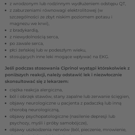
z wrodzonym lub rodzinnym wydłużeniem odstępu QT,
z zaburzeniami równowagi elektrolitowej (w
szczególności ze zbyt niskim poziomem potasu i
magnezu we krwi),
z bradykardią,
z niewydolnością serca,
po zawale serca,
płci żeńskiej lub w podeszłym wieku,
stosujących inne leki mogące wpływać na EKG.
Jeśli podczas stosowania Ciprinol wystąpi którakolwiek z
poniższych reakcji, należy odstawić lek i niezwłocznie
skonsultować się z lekarzem:
ciężka reakcja alergiczna,
ból i obrzęk stawów, stany zapalne lub zerwanie ścięgien,
objawy neurologiczne u pacjenta z padaczką lub inną
chorobą neurologiczną,
objawy psychopatologiczne (nasilenie depresji lub
psychozy, myśli i próby samobójcze),
objawy uszkodzenia nerwów (ból, pieczenie, mrowienie,