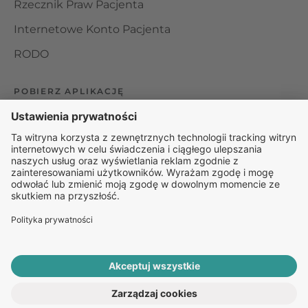
Rzecznik Praw Pacjenta
Internetowe Konto Pacjenta
RODO
POBIERZ APLIKACJĘ
Organizator udzielania świadczeń telemedycznych jest
podmiotem leczniczym w rozumieniu ustawy z dnia 15
kwietnia 2011 roku o działalności leczniczej, wpisanym do
rejestru podmiotów wykonujących działalność leczniczą pod
numerem: 000000229172.
© 2025 Rapiomed Group Sp. z o.o.
Baza Leków
Baza
przypadłości
ROZPOCZNIJ E-KONSULTACJĘ
PO RECEPTĘ ONLINE