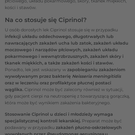
płciowego, układu pokarmowego, skóry, tkanek miękkich,
kości i stawów.
Na co stosuje się Ciprinol?
U osób dorosłych lek Ciprinol stosuje się w przypadku
infekcji układu oddechowego, długotrwałych lub
nawracających zakażeń ucha lub zatok, zakażeń układu
moczowego i narządów płciowych, zakażeń układu
pokarmowego i wewnątrzbrzusznych, zakażeń skóry i
tkanek miękkich, a także zakażeń kości i stawów.
Ponadto, lek jest wskazany w
zapobieganiu zakażeniom
wywoływanym przez bakterię
Neisseria meningitidis
oraz w leczeniu oraz profilaktyce płucnej postaci
wąglika.
Ciprinol może być zalecony również w sytuacji,
gdy pacjent cierpi na neutropenię z towarzyszącą gorączką,
która może być wynikiem zakażenia bakteryjnego.
Stosowanie Ciprinol u dzieci i młodzieży wymaga
specjalistycznej kontroli lekarskiej.
Preparat może być
podawany w przypadku
zakażeń płucno-oskrzelowych
wywołanych przez
Pseudomonas aeruginosa
u