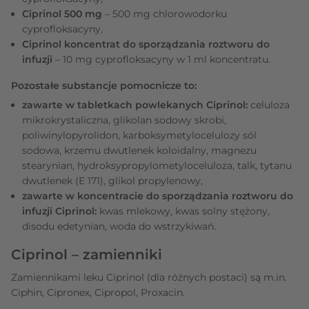
Ciprinol 500 mg
– 500 mg chlorowodorku
cyprofloksacyny,
Ciprinol koncentrat do sporządzania roztworu do
infuzji
– 10 mg cyprofloksacyny w 1 ml koncentratu.
Pozostałe substancje pomocnicze to:
zawarte w tabletkach powlekanych Ciprinol:
celuloza
mikrokrystaliczna, glikolan sodowy skrobi,
poliwinylopyrolidon, karboksymetylocelulozy sól
sodowa, krzemu dwutlenek koloidalny, magnezu
stearynian, hydroksypropylometyloceluloza, talk, tytanu
dwutlenek (E 171), glikol propylenowy,
zawarte w koncentracie do sporządzania roztworu do
infuzji Ciprinol:
kwas mlekowy, kwas solny stężony,
disodu edetynian, woda do wstrzykiwań.
Ciprinol – zamienniki
Zamiennikami leku Ciprinol (dla różnych postaci) są m.in.
Ciphin, Cipronex, Cipropol, Proxacin.