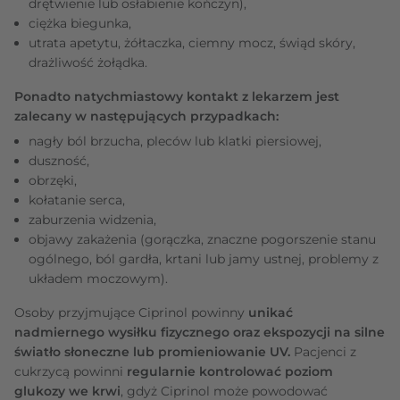
drętwienie lub osłabienie kończyn),
ciężka biegunka,
utrata apetytu, żółtaczka, ciemny mocz, świąd skóry,
drażliwość żołądka.
Ponadto natychmiastowy kontakt z lekarzem jest
zalecany w następujących przypadkach:
nagły ból brzucha, pleców lub klatki piersiowej,
duszność,
obrzęki,
kołatanie serca,
zaburzenia widzenia,
objawy zakażenia (gorączka, znaczne pogorszenie stanu
ogólnego, ból gardła, krtani lub jamy ustnej, problemy z
układem moczowym).
Osoby przyjmujące Ciprinol powinny
unikać
nadmiernego wysiłku fizycznego oraz ekspozycji na silne
światło słoneczne lub promieniowanie UV.
Pacjenci z
cukrzycą powinni
regularnie kontrolować poziom
glukozy we krwi
, gdyż Ciprinol może powodować