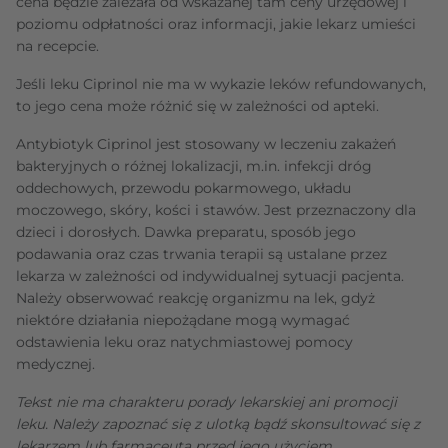
cena będzie zależała od wskazanej tam ceny urzędowej i
poziomu odpłatności oraz informacji, jakie lekarz umieści
na recepcie.
Jeśli leku Ciprinol nie ma w wykazie leków refundowanych,
to jego cena może różnić się w zależności od apteki.
Antybiotyk Ciprinol jest stosowany w leczeniu zakażeń
bakteryjnych o różnej lokalizacji, m.in. infekcji dróg
oddechowych, przewodu pokarmowego, układu
moczowego, skóry, kości i stawów. Jest przeznaczony dla
dzieci i dorosłych. Dawka preparatu, sposób jego
podawania oraz czas trwania terapii są ustalane przez
lekarza w zależności od indywidualnej sytuacji pacjenta.
Należy obserwować reakcję organizmu na lek, gdyż
niektóre działania niepożądane mogą wymagać
odstawienia leku oraz natychmiastowej pomocy
medycznej.
Tekst nie ma charakteru porady lekarskiej ani promocji
leku. Należy zapoznać się z ulotką bądź skonsultować się z
lekarzem lub farmaceutą przed jego użyciem.