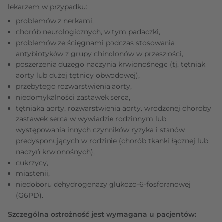
lekarzem w przypadku:
problemów z nerkami,
chorób neurologicznych, w tym padaczki,
problemów ze ścięgnami podczas stosowania
antybiotyków z grupy chinolonów w przeszłości,
poszerzenia dużego naczynia krwionośnego (tj. tętniak
aorty lub dużej tętnicy obwodowej),
przebytego rozwarstwienia aorty,
niedomykalności zastawek serca,
tętniaka aorty, rozwarstwienia aorty, wrodzonej choroby
zastawek serca w wywiadzie rodzinnym lub
występowania innych czynników ryzyka i stanów
predysponujących w rodzinie (chorób tkanki łącznej lub
naczyń krwionośnych),
cukrzycy,
miastenii,
niedoboru dehydrogenazy glukozo-6-fosforanowej
(G6PD).
Szczególna ostrożność jest wymagana u pacjentów: