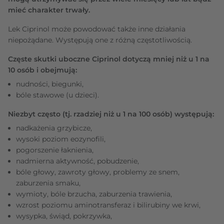
mieć charakter trwały.
Lek Ciprinol może powodować także inne działania
niepożądane. Występują one z różną częstotliwością.
Częste skutki uboczne Ciprinol dotyczą mniej niż u 1 na
10 osób i obejmują:
nudności, biegunki,
bóle stawowe (u dzieci).
Niezbyt często (tj. rzadziej niż u 1 na 100 osób) występują:
nadkażenia grzybicze,
wysoki poziom eozynofili,
pogorszenie łaknienia,
nadmierna aktywność, pobudzenie,
bóle głowy, zawroty głowy, problemy ze snem,
zaburzenia smaku,
wymioty, bóle brzucha, zaburzenia trawienia,
wzrost poziomu aminotransferaz i bilirubiny we krwi,
wysypka, świąd, pokrzywka,