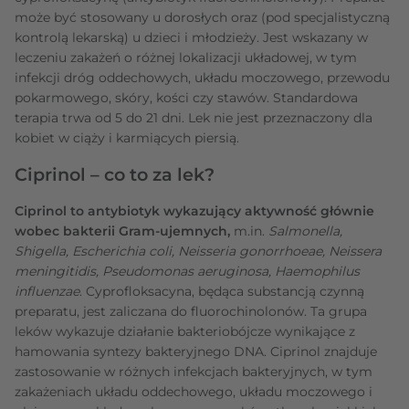
może być stosowany u dorosłych oraz (pod specjalistyczną
kontrolą lekarską) u dzieci i młodzieży. Jest wskazany w
leczeniu zakażeń o różnej lokalizacji układowej, w tym
infekcji dróg oddechowych, układu moczowego, przewodu
pokarmowego, skóry, kości czy stawów. Standardowa
terapia trwa od 5 do 21 dni. Lek nie jest przeznaczony dla
kobiet w ciąży i karmiących piersią.
Ciprinol – co to za lek?
Ciprinol to antybiotyk wykazujący aktywność głównie
wobec bakterii Gram-ujemnych,
m.in.
Salmonella,
Shigella, Escherichia coli, Neisseria gonorrhoeae, Neissera
meningitidis, Pseudomonas aeruginosa, Haemophilus
influenzae
. Cyprofloksacyna, będąca substancją czynną
preparatu, jest zaliczana do fluorochinolonów. Ta grupa
leków wykazuje działanie bakteriobójcze wynikające z
hamowania syntezy bakteryjnego DNA. Ciprinol znajduje
zastosowanie w różnych infekcjach bakteryjnych, w tym
zakażeniach układu oddechowego, układu moczowego i