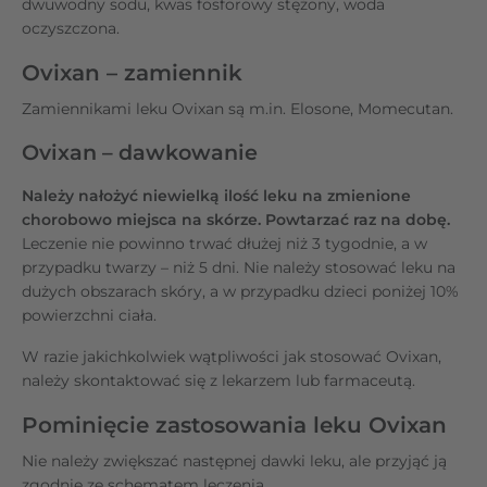
dwuwodny sodu, kwas fosforowy stężony, woda
oczyszczona.
Ovixan – zamiennik
Zamiennikami leku Ovixan
są m.in. Elosone, Momecutan.
Ovixan – dawkowanie
Należy nałożyć niewielką ilość leku na zmienione
chorobowo miejsca na skórze. Powtarzać raz na dobę.
Leczenie nie powinno trwać dłużej niż 3 tygodnie, a w
przypadku twarzy – niż 5 dni. Nie należy stosować leku na
dużych obszarach skóry, a w przypadku dzieci poniżej 10%
powierzchni ciała.
W razie jakichkolwiek wątpliwości jak stosować Ovixan,
należy skontaktować się z lekarzem lub farmaceutą.
Pominięcie zastosowania leku Ovixan
Nie należy zwiększać następnej dawki leku, ale przyjąć ją
zgodnie ze schematem leczenia.