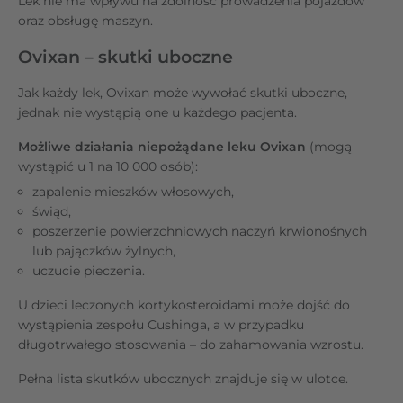
Lek nie ma wpływu na zdolność prowadzenia pojazdów
oraz obsługę maszyn.
Ovixan – skutki uboczne
Jak każdy lek, Ovixan może wywołać skutki uboczne,
jednak nie wystąpią one u każdego pacjenta.
Możliwe działania niepożądane leku Ovixan
(mogą
wystąpić u 1 na 10 000 osób):
zapalenie mieszków włosowych,
świąd,
poszerzenie powierzchniowych naczyń krwionośnych
lub pajączków żylnych,
uczucie pieczenia.
U dzieci leczonych kortykosteroidami może dojść do
wystąpienia zespołu Cushinga, a w przypadku
długotrwałego stosowania – do zahamowania wzrostu.
Pełna lista skutków ubocznych znajduje się w ulotce.