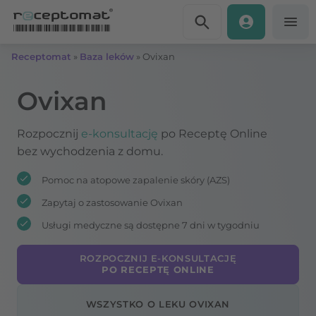
Przejdź do treści
Receptomat
»
Baza leków
»
Ovixan
Ovixan
Rozpocznij
e-konsultację
po Receptę Online
bez wychodzenia z domu.
Pomoc na atopowe zapalenie skóry (AZS)
Zapytaj o zastosowanie Ovixan
Usługi medyczne są dostępne 7 dni w tygodniu
ROZPOCZNIJ E-KONSULTACJĘ
PO RECEPTĘ ONLINE
WSZYSTKO O LEKU OVIXAN