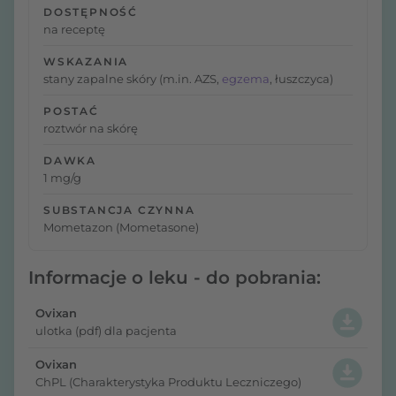
DOSTĘPNOŚĆ
na receptę
WSKAZANIA
stany zapalne skóry (m.in. AZS,
egzema
, łuszczyca)
POSTAĆ
roztwór na skórę
DAWKA
1 mg/g
SUBSTANCJA CZYNNA
Mometazon (Mometasone)
Informacje o leku - do pobrania:
Ovixan
ulotka (pdf) dla pacjenta
Ovixan
ChPL (Charakterystyka Produktu Leczniczego)