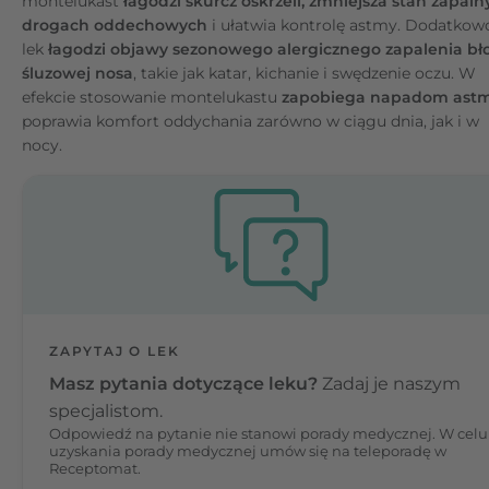
montelukast
łagodzi skurcz oskrzeli, zmniejsza stan zapaln
drogach oddechowych
i ułatwia kontrolę astmy. Dodatkow
lek
łagodzi objawy sezonowego alergicznego zapalenia bł
śluzowej nosa
, takie jak katar, kichanie i swędzenie oczu. W
efekcie stosowanie montelukastu
zapobiega napadom ast
poprawia komfort oddychania zarówno w ciągu dnia, jak i w
nocy.
ZAPYTAJ O LEK
Masz pytania dotyczące leku?
Zadaj je naszym
specjalistom.
Odpowiedź na pytanie nie stanowi porady medycznej. W celu
uzyskania porady medycznej umów się na teleporadę w
Receptomat.