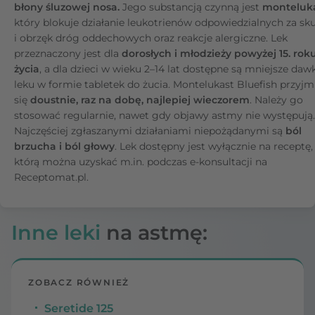
błony śluzowej nosa.
Jego substancją czynną jest
monteluka
który blokuje działanie leukotrienów odpowiedzialnych za sk
i obrzęk dróg oddechowych oraz reakcje alergiczne. Lek
przeznaczony jest dla
dorosłych i młodzieży powyżej 15. rok
życia
, a dla dzieci w wieku 2–14 lat dostępne są mniejsze daw
leku w formie tabletek do żucia. Montelukast Bluefish przyjm
się
doustnie, raz na dobę, najlepiej wieczorem
. Należy go
stosować regularnie, nawet gdy objawy astmy nie występują.
Najczęściej zgłaszanymi działaniami niepożądanymi są
ból
brzucha i ból głowy
. Lek dostępny jest wyłącznie na receptę,
którą można uzyskać m.in. podczas e-konsultacji na
Receptomat.pl.
Inne leki
na astmę:
ZOBACZ RÓWNIEŻ
Seretide 125