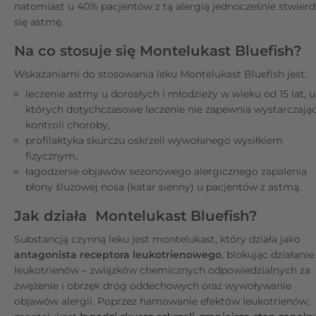
natomiast u 40% pacjentów z tą alergią jednocześnie stwierd
się astmę.
Na co stosuje się Montelukast Bluefish?
Wskazaniami do stosowania leku Montelukast Bluefish jest:
leczenie astmy u dorosłych i młodzieży w wieku od 15 lat, u
których dotychczasowe leczenie nie zapewnia wystarczając
kontroli choroby,
profilaktyka skurczu oskrzeli wywołanego wysiłkiem
fizycznym,
łagodzenie objawów sezonowego alergicznego zapalenia
błony śluzowej nosa (katar sienny) u pacjentów z astmą.
Jak działa Montelukast Bluefish?
Substancją czynną leku jest montelukast, który działa jako
antagonista receptora leukotrienowego
, blokując działanie
leukotrienów – związków chemicznych odpowiedzialnych za
zwężenie i obrzęk dróg oddechowych oraz wywoływanie
objawów alergii. Poprzez hamowanie efektów leukotrienów,