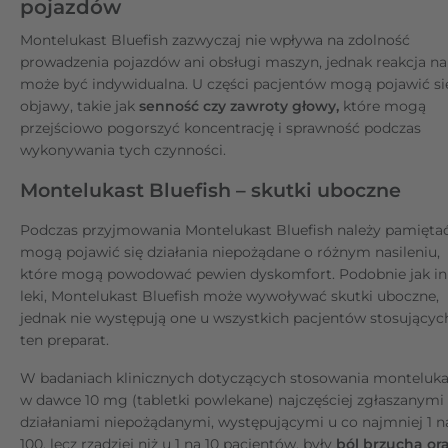
pojazdów
Montelukast Bluefish zazwyczaj nie wpływa na zdolność
prowadzenia pojazdów ani obsługi maszyn, jednak reakcja na
może być indywidualna. U części pacjentów mogą pojawić si
objawy, takie jak
senność czy zawroty głowy,
które mogą
przejściowo pogorszyć koncentrację i sprawność podczas
wykonywania tych czynności.
Montelukast Bluefish – skutki uboczne
Podczas przyjmowania Montelukast Bluefish należy pamiętać
mogą pojawić się działania niepożądane o różnym nasileniu,
które mogą powodować pewien dyskomfort. Podobnie jak i
leki, Montelukast Bluefish może wywoływać skutki uboczne,
jednak nie występują one u wszystkich pacjentów stosującyc
ten preparat.
W badaniach klinicznych dotyczących stosowania monteluk
w dawce 10 mg (tabletki powlekane) najczęściej zgłaszanymi
działaniami niepożądanymi, występującymi u co najmniej 1 n
100, lecz rzadziej niż u 1 na 10 pacjentów, były
ból brzucha or