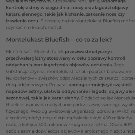
wysiłkiem fizycznym.
Stosowany regularnie,
wspomaga
kontrolę astmy w ciągu dnia i nocy oraz łagodzi objawy
kataru siennego, takie jak kichanie, zatkanie nosa czy
łzawienie oczu.
E-receptę na lek Montelukast Bluefish możn
uzyskać na Receptomat.pl.
Montelukast Bluefish – co to za lek?
Montelukast Bluefish to lek
przeciwastmatyczny i
przeciwalergiczny stosowany w celu poprawy kontroli
oddychania oraz łagodzenia objawów uczulenia.
Jego
substancja czynna, montelukast, działa poprzez blokowanie
leukotrienów – związków odpowiedzialnych za skurcz i obrzę
dróg oddechowych. Preparat
pomaga zmniejszyć częstość
napadów astmy, ułatwia oddychanie i łagodzi objawy aler
sezonowej, takie jak katar sienny.
Dodatkowo lek Monteluk
Bluefish usprawnia oddychanie podczas zwiększonego wysił
fizycznego. Według Światowej Organizacji Zdrowia (WHO) n
alergiczny nieżyt nosa cierpi na świecie około 400 milionów
osób, a kolejne 300 milionów zmaga się z astmą. Około 80%
osób z astmą doświadcza objawów alergicznego nieżytu nosa