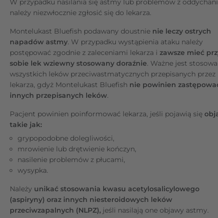
W przypadku nasilania się astmy lub problemów z oddycha
należy niezwłocznie zgłosić się do lekarza.
Montelukast Bluefish podawany doustnie
nie leczy ostrych
napadów astmy
. W przypadku wystąpienia ataku należy
postępować zgodnie z zaleceniami lekarza i
zawsze mieć prz
sobie lek wziewny stosowany doraźnie
. Ważne jest stosowa
wszystkich leków przeciwastmatycznych przepisanych przez
lekarza, gdyż Montelukast Bluefish
nie powinien zastępowa
innych przepisanych leków
.
Pacjent powinien poinformować lekarza, jeśli pojawią się
obj
takie jak:
grypopodobne dolegliwości,
mrowienie lub drętwienie kończyn,
nasilenie problemów z płucami,
wysypka.
Należy
unikać stosowania kwasu acetylosalicylowego
(aspiryny) oraz innych niesteroidowych leków
przeciwzapalnych (NLPZ),
jeśli nasilają one objawy astmy.