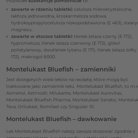
Pozostałe
substancje pomocnicze
to:
zawarte w rdzeniu tabletki:
celuloza mikrokrystaliczna,
laktoza jednowodna, kroskarmeloza sodowa,
hydroksypropyloceluloza niskopodstawiona (E 463), steary
magnezu,
zawarte w otoczce tabletki:
tlenek żelaza czarny (E 172),
hypromeloza, tlenek żelaza czerwony (E 172), glikol
polietylenowy, dwutlenek tytanu (E 171), tlenek żelaza żółty 
172), makrogol 6000.
Montelukast Bluefish – zamienniki
Jest dostępnych wiele leków na receptę, które mogą być
traktowane jako zamiennik leku Montelukast Bluefish, to m.in
Asmenol, Astmodil, Milukante, Montelukast Aurovitas,
Montelukast Bluefish Pharma, Montelukast Sandoz, Montelu
Teva, Orilukast, Romilast czy Singulair 10.
Montelukast Bluefish – dawkowanie
Lek Montelukast Bluefish należy zawsze stosować zgodnie z
zaleceniami lekarza, a w przypadku wątpliwości warto