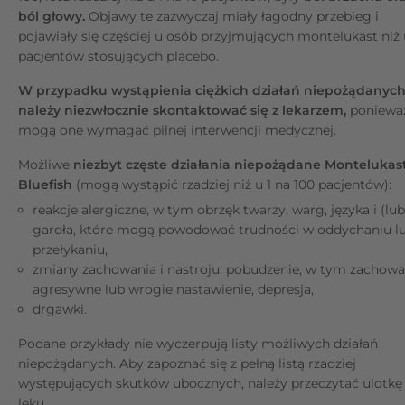
ból głowy.
Objawy te zazwyczaj miały łagodny przebieg i
pojawiały się częściej u osób przyjmujących montelukast niż 
pacjentów stosujących placebo.
W przypadku wystąpienia ciężkich działań niepożądanyc
należy niezwłocznie skontaktować się z lekarzem,
poniewa
mogą one wymagać pilnej interwencji medycznej.
Możliwe
niezbyt częste działania niepożądane Montelukas
Bluefish
(mogą wystąpić rzadziej niż u 1 na 100 pacjentów):
reakcje alergiczne, w tym obrzęk twarzy, warg, języka i (lub
gardła, które mogą powodować trudności w oddychaniu l
przełykaniu,
zmiany zachowania i nastroju: pobudzenie, w tym zachowa
agresywne lub wrogie nastawienie, depresja,
drgawki.
Podane przykłady nie wyczerpują listy możliwych działań
niepożądanych. Aby zapoznać się z pełną listą rzadziej
występujących skutków ubocznych, należy przeczytać ulotkę
leku.