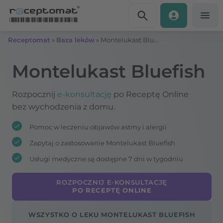
Przejdź do treści
Receptomat
»
Baza leków
»
Montelukast Bluefish
Montelukast Bluefish
Rozpocznij
e-konsultację
po Receptę Online
bez wychodzenia z domu.
Pomoc w leczeniu objawów astmy i alergii
Zapytaj o zastosowanie Montelukast Bluefish
Usługi medyczne są dostępne 7 dni w tygodniu
ROZPOCZNIJ E-KONSULTACJĘ
PO RECEPTĘ ONLINE
WSZYSTKO O LEKU MONTELUKAST BLUEFISH