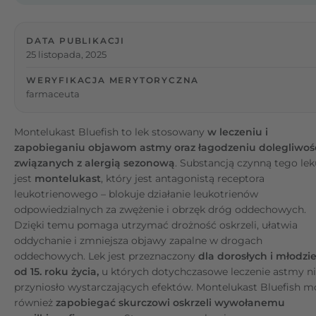
DATA PUBLIKACJI
25 listopada, 2025
WERYFIKACJA MERYTORYCZNA
farmaceuta
Montelukast Bluefish to lek stosowany
w leczeniu i
zapobieganiu objawom astmy oraz łagodzeniu dolegliwoś
związanych z alergią sezonową
. Substancją czynną tego lek
jest
montelukast
, który jest antagonistą receptora
leukotrienowego – blokuje działanie leukotrienów
odpowiedzialnych za zwężenie i obrzęk dróg oddechowych.
Dzięki temu pomaga utrzymać drożność oskrzeli, ułatwia
oddychanie i zmniejsza objawy zapalne w drogach
oddechowych. Lek jest przeznaczony
dla dorosłych i młodzi
od 15. roku życia,
u których dotychczasowe leczenie astmy n
przyniosło wystarczających efektów. Montelukast Bluefish m
również
zapobiegać skurczowi oskrzeli wywołanemu