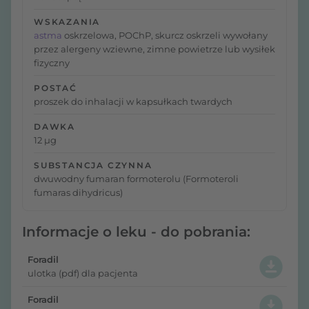
WSKAZANIA
astma
oskrzelowa, POChP, skurcz oskrzeli wywołany
przez alergeny wziewne, zimne powietrze lub wysiłek
fizyczny
POSTAĆ
proszek do inhalacji w kapsułkach twardych
DAWKA
12 µg
SUBSTANCJA CZYNNA
dwuwodny fumaran formoterolu (Formoteroli
fumaras dihydricus)
Informacje o leku - do pobrania:
Foradil
ulotka (pdf) dla pacjenta
Foradil