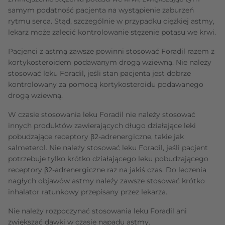
samym podatność pacjenta na wystąpienie zaburzeń
rytmu serca. Stąd, szczególnie w przypadku ciężkiej astmy,
lekarz może zalecić kontrolowanie stężenie potasu we krwi.
Pacjenci z astmą zawsze powinni stosować Foradil razem z
kortykosteroidem podawanym drogą wziewną. Nie należy
stosować leku Foradil, jeśli stan pacjenta jest dobrze
kontrolowany za pomocą kortykosteroidu podawanego
drogą wziewną.
W czasie stosowania leku Foradil nie należy stosować
innych produktów zawierających długo działające leki
pobudzające receptory β2-adrenergiczne, takie jak
salmeterol. Nie należy stosować leku Foradil, jeśli pacjent
potrzebuje tylko krótko działającego leku pobudzającego
receptory β2-adrenergiczne raz na jakiś czas. Do leczenia
nagłych objawów astmy należy zawsze stosować krótko
inhalator ratunkowy przepisany przez lekarza.
Nie należy rozpoczynać stosowania leku Foradil ani
zwiększać dawki w czasie napadu astmy.