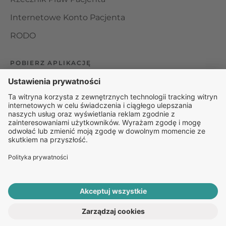
Internetowe Konto Pacjenta
RODO
POBIERZ APLIKACJĘ
Organizator udzielania świadczeń telemedycznych jest
podmiotem leczniczym w rozumieniu ustawy z dnia 15
kwietnia 2011 roku o działalności leczniczej, wpisanym do
rejestru podmiotów wykonujących działalność leczniczą pod
numerem: 000000229172.
© 2025 Rapiomed Group Sp. z o.o.
Baza Leków
Baza
przypadłości
ROZPOCZNIJ E-KONSULTACJĘ
PO RECEPTĘ ONLINE