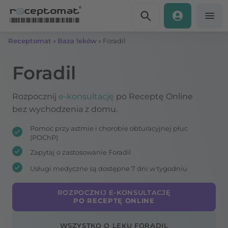
Przejdź do treści
Receptomat
»
Baza leków
»
Foradil
Foradil
Rozpocznij
e-konsultację
po Receptę Online
bez wychodzenia z domu.
Pomoc przy astmie i chorobie obturacyjnej płuc
(POChP)
Zapytaj o zastosowanie Foradil
Usługi medyczne są dostępne 7 dni w tygodniu
ROZPOCZNIJ E-KONSULTACJĘ
PO RECEPTĘ ONLINE
WSZYSTKO O LEKU FORADIL