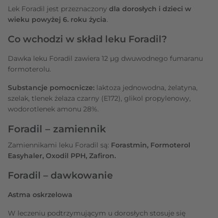
Lek Foradil jest przeznaczony
dla dorosłych i dzieci w
wieku powyżej 6. roku życia
.
Co wchodzi w skład leku Foradil?
Dawka leku Foradil zawiera 12 µg dwuwodnego fumaranu
formoterolu.
Substancje pomocnicze:
laktoza jednowodna, żelatyna,
szelak, tlenek żelaza czarny (E172), glikol propylenowy,
wodorotlenek amonu 28%.
Foradil – zamiennik
Zamiennikami leku Foradil są:
Forastmin, Formoterol
Easyhaler, Oxodil PPH, Zafiron.
Foradil – dawkowanie
Astma oskrzelowa
W leczeniu podtrzymującym u dorosłych stosuje się