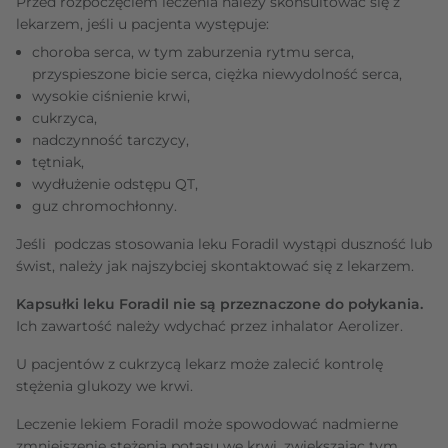
Przed rozpoczęciem leczenia należy skonsultować się z
lekarzem, jeśli u pacjenta występuje:
choroba serca, w tym zaburzenia rytmu serca,
przyspieszone bicie serca, ciężka niewydolność serca,
wysokie ciśnienie krwi,
cukrzyca,
nadczynność tarczycy,
tętniak,
wydłużenie odstępu QT,
guz chromochłonny.
Jeśli podczas stosowania leku Foradil wystąpi duszność lub
świst, należy jak najszybciej skontaktować się z lekarzem.
Kapsułki leku Foradil nie są przeznaczone do połykania.
Ich zawartość należy wdychać przez inhalator Aerolizer.
U pacjentów z cukrzycą lekarz może zalecić kontrolę
stężenia glukozy we krwi.
Leczenie lekiem Foradil może spowodować nadmierne
zmniejszenie stężenia potasu we krwi, zwiększając tym