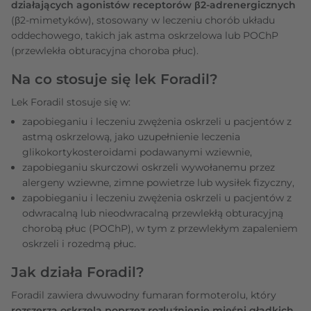
działających agonistów receptorów β2-adrenergicznych
(β2-mimetyków), stosowany w leczeniu chorób układu
oddechowego, takich jak astma oskrzelowa lub POChP
(przewlekła obturacyjna choroba płuc).
Na co stosuje się lek Foradil?
Lek Foradil stosuje się w:
zapobieganiu i leczeniu zwężenia oskrzeli u pacjentów z
astmą oskrzelową, jako uzupełnienie leczenia
glikokortykosteroidami podawanymi wziewnie,
zapobieganiu skurczowi oskrzeli wywołanemu przez
alergeny wziewne, zimne powietrze lub wysiłek fizyczny,
zapobieganiu i leczeniu zwężenia oskrzeli u pacjentów z
odwracalną lub nieodwracalną przewlekłą obturacyjną
chorobą płuc (POChP), w tym z przewlekłym zapaleniem
oskrzeli i rozedmą płuc.
Jak działa Foradil?
Foradil zawiera dwuwodny fumaran formoterolu, który
rozszerza oskrzela poprzez rozluźnienie mięśni gładkich