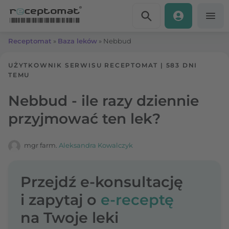
Przejdź do treści
Receptomat
»
Baza leków
»
Nebbud
UŻYTKOWNIK SERWISU RECEPTOMAT
|
583 DNI
TEMU
Nebbud - ile razy dziennie
przyjmować ten lek?
mgr farm.
Aleksandra Kowalczyk
Przejdź e-konsultację
i zapytaj o
e-receptę
na Twoje leki