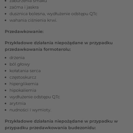
zaburzenia smaku
zaćma i jaskra
dusznica bolesna, wydłużenie odstępu QTc
wahania ciśnienia krwi.
Przedawkowanie:
Przykładowe działania niepożądane w przypadku
przedawkowania formoterolu:
drżenia
ból głowy
kołatania serca
częstoskurcz
hiperglikemia
hipokaliemia
wydłużenie odstępu QTc
arytmia
nudności i wymioty.
Przykładowe działania niepożądane w przypadku w
przypadku przedawkowania budezonidu: