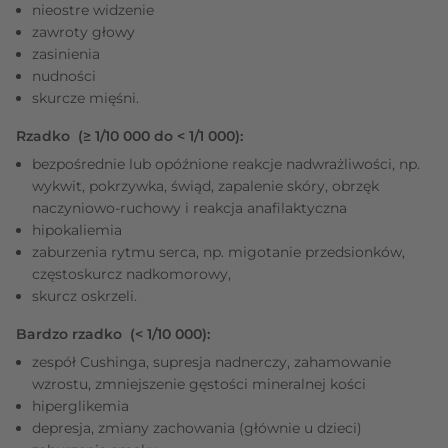
nieostre widzenie
zawroty głowy
zasinienia
nudności
skurcze mięśni.
Rzadko (≥ 1/10 000 do < 1/1 000):
bezpośrednie lub opóźnione reakcje nadwrażliwości, np.
wykwit, pokrzywka, świąd, zapalenie skóry, obrzęk
naczyniowo-ruchowy i reakcja anafilaktyczna
hipokaliemia
zaburzenia rytmu serca, np. migotanie przedsionków,
częstoskurcz nadkomorowy,
skurcz oskrzeli.
Bardzo rzadko (< 1/10 000):
zespół Cushinga, supresja nadnerczy, zahamowanie
wzrostu, zmniejszenie gęstości mineralnej kości
hiperglikemia
depresja, zmiany zachowania (głównie u dzieci)