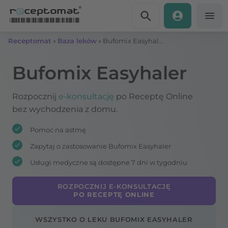
Przejdź do treści
Receptomat
»
Baza leków
»
Bufomix Easyhaler
Bufomix Easyhaler
Rozpocznij
e-konsultację
po Receptę Online
bez wychodzenia z domu.
Pomoc na astmę
Zapytaj o zastosowanie Bufomix Easyhaler
Usługi medyczne są dostępne 7 dni w tygodniu
ROZPOCZNIJ E-KONSULTACJĘ
PO RECEPTĘ ONLINE
WSZYSTKO O LEKU BUFOMIX EASYHALER