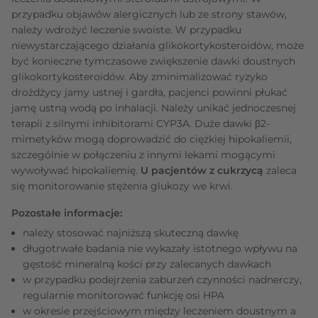
przypadku objawów alergicznych lub ze strony stawów,
należy wdrożyć leczenie swoiste. W przypadku
niewystarczającego działania glikokortykosteroidów, może
być konieczne tymczasowe zwiększenie dawki doustnych
glikokortykosteroidów. Aby zminimalizować ryzyko
drożdżycy jamy ustnej i gardła, pacjenci powinni płukać
jamę ustną wodą po inhalacji. Należy unikać jednoczesnej
terapii z silnymi inhibitorami CYP3A. Duże dawki β2-
mimetyków mogą doprowadzić do ciężkiej hipokaliemii,
szczególnie w połączeniu z innymi lekami mogącymi
wywoływać hipokaliemię.
U pacjentów z cukrzycą
zaleca
się monitorowanie stężenia glukozy we krwi.
Pozostałe informacje:
należy stosować najniższą skuteczną dawkę
długotrwałe badania nie wykazały istotnego wpływu na
gęstość mineralną kości przy zalecanych dawkach
w przypadku podejrzenia zaburzeń czynności nadnerczy,
regularnie monitorować funkcję osi HPA
w okresie przejściowym między leczeniem doustnym a