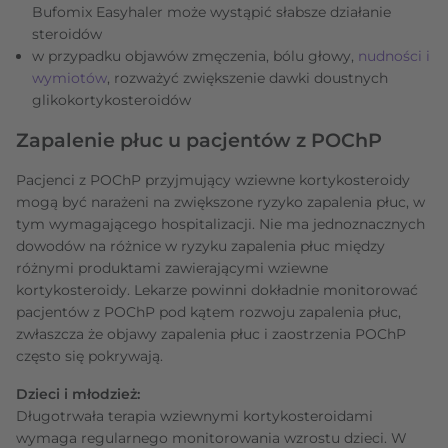
Bufomix Easyhaler może wystąpić słabsze działanie
steroidów
w przypadku objawów zmęczenia, bólu głowy,
nudności i
wymiotów
, rozważyć zwiększenie dawki doustnych
glikokortykosteroidów
Zapalenie płuc u pacjentów z POChP
Pacjenci z POChP przyjmujący wziewne kortykosteroidy
mogą być narażeni na zwiększone ryzyko zapalenia płuc, w
tym wymagającego hospitalizacji. Nie ma jednoznacznych
dowodów na różnice w ryzyku zapalenia płuc między
różnymi produktami zawierającymi wziewne
kortykosteroidy. Lekarze powinni dokładnie monitorować
pacjentów z POChP pod kątem rozwoju zapalenia płuc,
zwłaszcza że objawy zapalenia płuc i zaostrzenia POChP
często się pokrywają.
Dzieci i młodzież:
Długotrwała terapia wziewnymi kortykosteroidami
wymaga regularnego monitorowania wzrostu dzieci. W