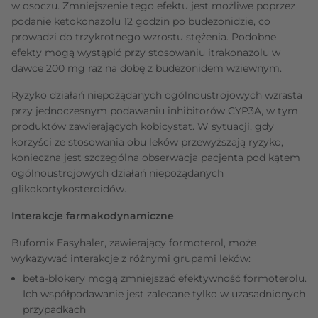
w osoczu. Zmniejszenie tego efektu jest możliwe poprzez
podanie ketokonazolu 12 godzin po budezonidzie, co
prowadzi do trzykrotnego wzrostu stężenia. Podobne
efekty mogą wystąpić przy stosowaniu itrakonazolu w
dawce 200 mg raz na dobę z budezonidem wziewnym.
Ryzyko działań niepożądanych ogólnoustrojowych wzrasta
przy jednoczesnym podawaniu inhibitorów CYP3A, w tym
produktów zawierających kobicystat. W sytuacji, gdy
korzyści ze stosowania obu leków przewyższają ryzyko,
konieczna jest szczególna obserwacja pacjenta pod kątem
ogólnoustrojowych działań niepożądanych
glikokortykosteroidów.
Interakcje farmakodynamiczne
Bufomix Easyhaler, zawierający formoterol, może
wykazywać interakcje z różnymi grupami leków:
beta-blokery mogą zmniejszać efektywność formoterolu.
Ich współpodawanie jest zalecane tylko w uzasadnionych
przypadkach