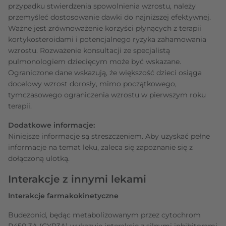
przypadku stwierdzenia spowolnienia wzrostu, należy
przemyśleć dostosowanie dawki do najniższej efektywnej.
Ważne jest zrównoważenie korzyści płynących z terapii
kortykosteroidami i potencjalnego ryzyka zahamowania
wzrostu. Rozważenie konsultacji ze specjalistą
pulmonologiem dziecięcym może być wskazane.
Ograniczone dane wskazują, że większość dzieci osiąga
docelowy wzrost dorosły, mimo początkowego,
tymczasowego ograniczenia wzrostu w pierwszym roku
terapii.
Dodatkowe informacje:
Niniejsze informacje są streszczeniem. Aby uzyskać pełne
informacje na temat leku, zaleca się zapoznanie się z
dołączoną ulotką.
Interakcje z innymi lekami
Interakcje farmakokinetyczne
Budezonid, będąc metabolizowanym przez cytochrom
P450 3A (CYP3A) wykazuje interakcje z silnymi inhibitorami