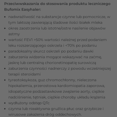
Przeciwwskazania do stosowania produktu leczniczego
Bufomix Easyhaler:
nadwrażliwość na substancje czynne lub pomocnicze, w
tym laktozę zawierającą śladowe ilości białek mleka
okres zaostrzenia lub istotne/ostre nasilenie objawów
astmy
wartość FEV1 >50% wartości należnej przed podaniem
leku rozszerzającego oskrzela i <70% po podaniu
paradoksalny skurcz oskrzeli po podaniu dawki
zaburzenia widzenia mogące wskazywać na zaćmę,
jaskrę lub centralną chorioretinopatię surowiczą
zaburzenia czynności nadnerczy z powodu wcześniejszej
terapii steroidami
tyreotoksykoza, guz chromochłonny, nieleczona
hipokaliemia, przerostowa kardiomiopatia zaporowa,
idiopatyczne podzastawkowe zwężenie aorty, ciężkie
nadciśnienie, tętniak, ciężkie choroby układu krążenia
wydłużony odstęp QTc
czynna lub nieaktywna gruźlica płuc oraz grzybicze i
wirusowe zakażenia dróg oddechowych.