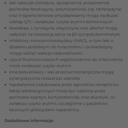
leki takie jak chinidyna, dyzopiramid, prokainamid,
pochodne fenotiazyny, antyhistaminiki (np. terfenadyna)
oraz trójpierścieniowe antydepresanty mogą wydłużać
odstęp QTc i zwiększać ryzyko arytmii komorowych
lewodopa, L-tyroksyna, oksytocyna oraz alkohol mogą
wpływać na tolerancję serca na β2-sympatykomimetyki
inhibitory monoaminooksydazy (MAO), w tym leki o
działaniu podobnym do furazolidonu i prokarbazyny,
mogą nasilać reakcje nadwrażliwości
użycie fluorowcowanych węglowodorów do znieczulenia
może zwiększać ryzyko arytmii
inne beta-blokery i leki przeciwcholinergiczne mogą
synergistycznie rozszerzać oskrzela
hipokaliemia indukowana przez agonistów receptorów
beta2-adrenergicznych może być nasilona przez
pochodne ksantyn, kortykosteroidy oraz diuretyki, co
zwiększa ryzyko arytmii, szczególnie u pacjentów
leczonych glikozydami naparstnicy
Dodatkowe informacje: