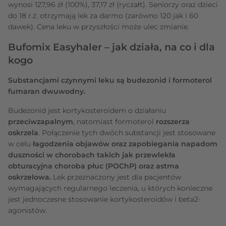
wynosi 127,96 zł (100%), 37,17 zł (ryczałt). Seniorzy oraz dzieci
do 18 r.ż. otrzymają lek za darmo (zarówno 120 jak i 60
dawek). Cena leku w przyszłości może ulec zmianie.
Bufomix Easyhaler – jak działa, na co i dla
kogo
Substancjami czynnymi leku są budezonid i formoterol
fumaran dwuwodny.
Budezonid jest kortykosteroidem o działaniu
przeciwzapalnym
, natomiast formoterol
rozszerza
oskrzela
. Połączenie tych dwóch substancji jest stosowane
w celu
łagodzenia objawów oraz zapobiegania napadom
duszności w chorobach takich jak przewlekła
obturacyjna choroba płuc (POChP) oraz astma
oskrzelowa.
Lek przeznaczony jest dla pacjentów
wymagających regularnego leczenia, u których konieczne
jest jednoczesne stosowanie kortykosteroidów i beta2-
agonistów.