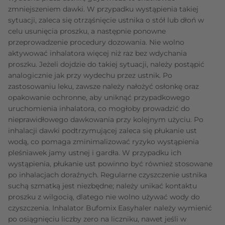
zmniejszeniem dawki. W przypadku wystąpienia takiej
sytuacji, zaleca się otrząśnięcie ustnika o stół lub dłoń w
celu usunięcia proszku, a następnie ponowne
przeprowadzenie procedury dozowania. Nie wolno
aktywować inhalatora więcej niż raz bez wdychania
proszku. Jeżeli dojdzie do takiej sytuacji, należy postąpić
analogicznie jak przy wydechu przez ustnik. Po
zastosowaniu leku, zawsze należy nałożyć osłonkę oraz
opakowanie ochronne, aby uniknąć przypadkowego
uruchomienia inhalatora, co mogłoby prowadzić do
nieprawidłowego dawkowania przy kolejnym użyciu. Po
inhalacji dawki podtrzymującej zaleca się płukanie ust
wodą, co pomaga zminimalizować ryzyko wystąpienia
pleśniawek jamy ustnej i gardła. W przypadku ich
wystąpienia, płukanie ust powinno być również stosowane
po inhalacjach doraźnych. Regularne czyszczenie ustnika
suchą szmatką jest niezbędne; należy unikać kontaktu
proszku z wilgocią, dlatego nie wolno używać wody do
czyszczenia. Inhalator Bufomix Easyhaler należy wymienić
po osiągnięciu liczby zero na liczniku, nawet jeśli w