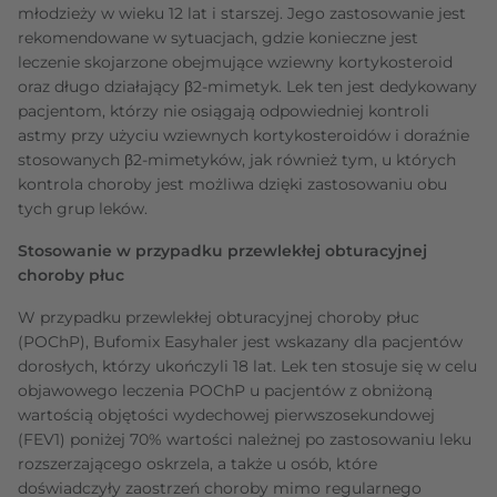
młodzieży w wieku 12 lat i starszej. Jego zastosowanie jest
rekomendowane w sytuacjach, gdzie konieczne jest
leczenie skojarzone obejmujące wziewny kortykosteroid
oraz długo działający β2-mimetyk. Lek ten jest dedykowany
pacjentom, którzy nie osiągają odpowiedniej kontroli
astmy przy użyciu wziewnych kortykosteroidów i doraźnie
stosowanych β2-mimetyków, jak również tym, u których
kontrola choroby jest możliwa dzięki zastosowaniu obu
tych grup leków.
Stosowanie w przypadku przewlekłej obturacyjnej
choroby płuc
W przypadku przewlekłej obturacyjnej choroby płuc
(POChP), Bufomix Easyhaler jest wskazany dla pacjentów
dorosłych, którzy ukończyli 18 lat. Lek ten stosuje się w celu
objawowego leczenia POChP u pacjentów z obniżoną
wartością objętości wydechowej pierwszosekundowej
(FEV1) poniżej 70% wartości należnej po zastosowaniu leku
rozszerzającego oskrzela, a także u osób, które
doświadczyły zaostrzeń choroby mimo regularnego