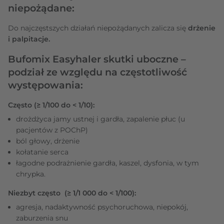
niepożądane:
Do najczęstszych działań niepożądanych zalicza się
drżenie
i palpitacje.
Bufomix Easyhaler skutki uboczne –
podział ze względu na częstotliwość
występowania:
Często (≥ 1/100 do < 1/10):
drożdżyca jamy ustnej i gardła, zapalenie płuc (u
pacjentów z POChP)
ból głowy, drżenie
kołatanie serca
łagodne podrażnienie gardła, kaszel, dysfonia, w tym
chrypka.
Niezbyt często (≥ 1/1 000 do < 1/100):
agresja, nadaktywność psychoruchowa, niepokój,
zaburzenia snu