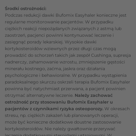
Środki ostrożności:
Podczas redukcji dawki Bufomix Easyhaler konieczne jest
regularne monitorowanie pacjentów. W przypadku
ciężkich reakcji niepożądanych związanych z astmą lub
zaostrzeń, pacjenci powinni kontynuować leczenie i
zasięgnąć porady lekarskiej. Wysokie dawki
kortykosteroidów wziewnych przez długi czas mogą
prowadzić do schorzeń takich jak zespół Cushinga, supresja
nadnerczy, zahamowanie wzrostu, zmniejszenie gęstości
minerału kostnego, zaćma, jaskra oraz działania
psychologiczne i behawioralne. W przypadku wystąpienia
paradoksalnego skurczu oskrzeli terapia Bufomix Easyhaler
powinna być natychmiast przerwana, a pacjent powinien
otrzymać alternatywne leczenie.
Należy zachować
ostrożność przy stosowaniu Bufomix Easyhaler u
pacjentów z czynnikami ryzyka osteoporozy.
W okresach
stresu, np. ciężkich zakażeń lub planowanych operacji,
może być konieczne dodatkowe doustne zastosowanie
kortykosteroidów. Nie należy gwałtownie przerywać
leczenia dodatkowymi steroidami ustrojowymi. W