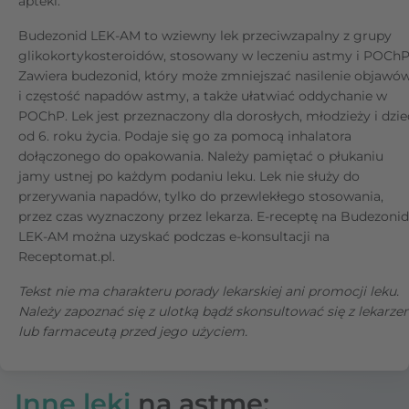
apteki.
Budezonid LEK-AM to wziewny lek przeciwzapalny z grupy
glikokortykosteroidów, stosowany w leczeniu astmy i POChP
Zawiera budezonid, który może zmniejszać nasilenie objawó
i częstość napadów astmy, a także ułatwiać oddychanie w
POChP. Lek jest przeznaczony dla dorosłych, młodzieży i dzie
od 6. roku życia. Podaje się go za pomocą inhalatora
dołączonego do opakowania. Należy pamiętać o płukaniu
jamy ustnej po każdym podaniu leku. Lek nie służy do
przerywania napadów, tylko do przewlekłego stosowania,
przez czas wyznaczony przez lekarza. E-receptę na Budezonid
LEK-AM można uzyskać podczas e-konsultacji na
Receptomat.pl.
Tekst nie ma charakteru porady lekarskiej ani promocji leku.
Należy zapoznać się z ulotką bądź skonsultować się z lekarz
lub farmaceutą przed jego użyciem.
Inne leki
na astmę: