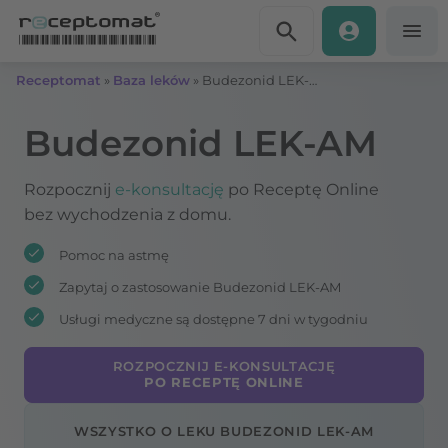
Przejdź do treści
Receptomat
»
Baza leków
»
Budezonid LEK-AM
Budezonid LEK-AM
Rozpocznij
e-konsultację
po Receptę Online
bez wychodzenia z domu.
Pomoc na astmę
Zapytaj o zastosowanie Budezonid LEK-AM
Usługi medyczne są dostępne 7 dni w tygodniu
ROZPOCZNIJ E-KONSULTACJĘ
PO RECEPTĘ ONLINE
WSZYSTKO O LEKU BUDEZONID LEK-AM