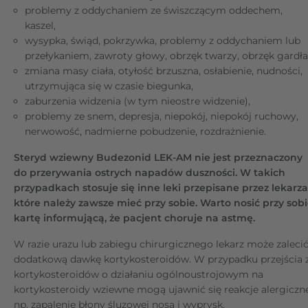
problemy z oddychaniem ze świszczącym oddechem,
kaszel,
wysypka, świąd, pokrzywka, problemy z oddychaniem lub
przełykaniem, zawroty głowy, obrzęk twarzy, obrzęk gardła
zmiana masy ciała, otyłość brzuszna, osłabienie, nudności,
utrzymująca się w czasie biegunka,
zaburzenia widzenia (w tym nieostre widzenie),
problemy ze snem, depresja, niepokój, niepokój ruchowy,
nerwowość, nadmierne pobudzenie, rozdrażnienie.
Steryd wziewny Budezonid LEK-AM nie jest przeznaczony
do przerywania ostrych napadów duszności. W takich
przypadkach stosuje się inne leki przepisane przez lekarza
które należy zawsze mieć przy sobie. Warto nosić przy sob
kartę informującą, że pacjent choruje na astmę.
W razie urazu lub zabiegu chirurgicznego lekarz może zaleci
dodatkową dawkę kortykosteroidów. W przypadku przejścia 
kortykosteroidów o działaniu ogólnoustrojowym na
kortykosteroidy wziewne mogą ujawnić się reakcje alergiczne
np. zapalenie błony śluzowej nosa i wyprysk.