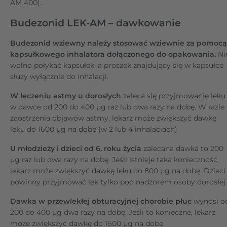
AM 400).
Budezonid LEK-AM – dawkowanie
Budezonid wziewny należy stosować wziewnie za pomocą
kapsułkowego inhalatora dołączonego do opakowania.
Ni
wolno połykać kapsułek, a proszek znajdujący się w kapsułce
służy wyłącznie do inhalacji.
W leczeniu astmy u dorosłych
zaleca się przyjmowanie leku
w dawce od 200 do 400 µg raz lub dwa razy na dobę. W razie
zaostrzenia objawów astmy, lekarz może zwiększyć dawkę
leku do 1600 µg na dobę (w 2 lub 4 inhalacjach).
U młodzieży i dzieci od 6. roku życia
zalecana dawka to 200
µg raz lub dwa razy na dobę. Jeśli istnieje taka konieczność,
lekarz może zwiększyć dawkę leku do 800 µg na dobę. Dzieci
powinny przyjmować lek tylko pod nadzorem osoby dorosłej
Dawka w przewlekłej obturacyjnej chorobie płuc
wynosi o
200 do 400 µg dwa razy na dobę. Jeśli to konieczne, lekarz
może zwiększyć dawkę do 1600 µg na dobę.