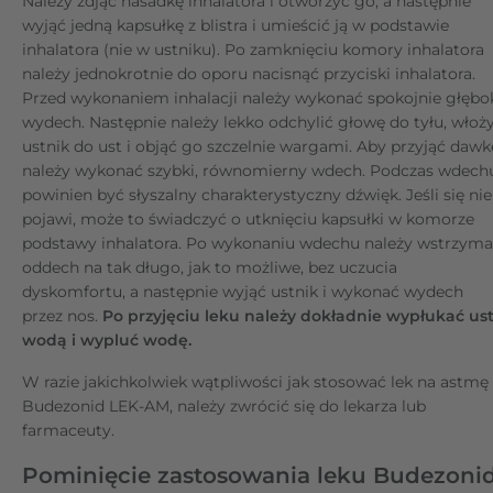
Należy zdjąć nasadkę inhalatora i otworzyć go, a następnie
wyjąć jedną kapsułkę z blistra i umieścić ją w podstawie
inhalatora (nie w ustniku). Po zamknięciu komory inhalatora
należy jednokrotnie do oporu nacisnąć przyciski inhalatora.
Przed wykonaniem inhalacji należy wykonać spokojnie głębo
wydech. Następnie należy lekko odchylić głowę do tyłu, włoż
ustnik do ust i objąć go szczelnie wargami. Aby przyjąć dawk
należy wykonać szybki, równomierny wdech. Podczas wdech
powinien być słyszalny charakterystyczny dźwięk. Jeśli się nie
pojawi, może to świadczyć o utknięciu kapsułki w komorze
podstawy inhalatora. Po wykonaniu wdechu należy wstrzym
oddech na tak długo, jak to możliwe, bez uczucia
dyskomfortu, a następnie wyjąć ustnik i wykonać wydech
przez nos.
Po przyjęciu leku należy dokładnie wypłukać us
wodą i wypluć wodę.
W razie jakichkolwiek wątpliwości jak stosować lek na astmę
Budezonid LEK-AM, należy zwrócić się do lekarza lub
farmaceuty.
Pominięcie zastosowania leku Budezoni