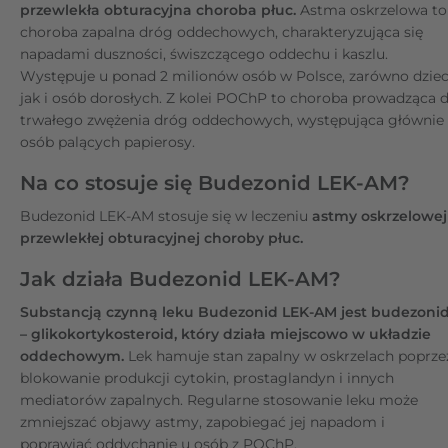
przewlekła obturacyjna choroba płuc.
Astma oskrzelowa to
choroba zapalna dróg oddechowych, charakteryzująca się
napadami duszności, świszczącego oddechu i kaszlu.
Występuje u ponad 2 milionów osób w Polsce, zarówno dziec
jak i osób dorosłych. Z kolei POChP to choroba prowadząca 
trwałego zwężenia dróg oddechowych, występująca głównie
osób palących papierosy.
Na co stosuje się Budezonid LEK-AM?
Budezonid LEK-AM stosuje się w leczeniu
astmy oskrzelowej 
przewlekłej obturacyjnej choroby płuc.
Jak działa Budezonid LEK-AM?
Substancją czynną leku Budezonid LEK-AM jest budezoni
– glikokortykosteroid, który działa miejscowo w układzie
oddechowym.
Lek hamuje stan zapalny w oskrzelach poprze
blokowanie produkcji cytokin, prostaglandyn i innych
mediatorów zapalnych. Regularne stosowanie leku może
zmniejszać objawy astmy, zapobiegać jej napadom i
poprawiać oddychanie u osób z POChP.