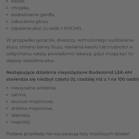
kaszel,
chrypka,
podrażnienie gardła,
zaburzenia głosu,
zapalenie płuc (u osób z POChP).
W przypadku gorączki, dreszczy, wzmożonego wydzielania
śluzu, zmiany barwy śluzu, nasilenia kaszlu lub trudności w
oddychaniu należy powiadomić lekarza, gdyż mogą być to
objawy zakażenia płuc.
Następujące działania niepożądane Budezonid LEK-AM
stwierdza się niezbyt często (tj. rzadziej niż u 1 na 100 osób)
niewyraźne widzenie,
zaćma,
skurcze mięśniowe,
drżenia mięśniowe,
depresja,
niepokój.
Podane przykłady nie wyczerpują listy możliwych działań