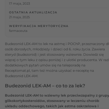
17 maja, 2023
OSTATNIA AKTUALIZACJA
21 maja, 2025
WERYFIKACJA MERYTORYCZNA
farmaceuta
Budezonid LEK-AM to lek na astmę i POChP, przeznaczony d
osób dorosłych, młodzieży i dzieci od 6. roku życia. Zawiera
steryd (budezonid) i jest stosowany wziewnie. Dowiedz się
więcej o tym leku z opisu poniżej i z ulotki producenta. W raz
dodatkowych pytań umów się na teleporadę na
Receptomat.pl, tam też można uzyskać e-receptę na
Budezonid LEK-AM.
Budezonid LEK-AM – co to za lek?
Budezonid LEK-AM
to wziewny lek przeciwzapalny z grup
glikokortykosteroidów, stosowany w leczeniu chorób
układu oddechowego, takich jak astma oskrzelowa i