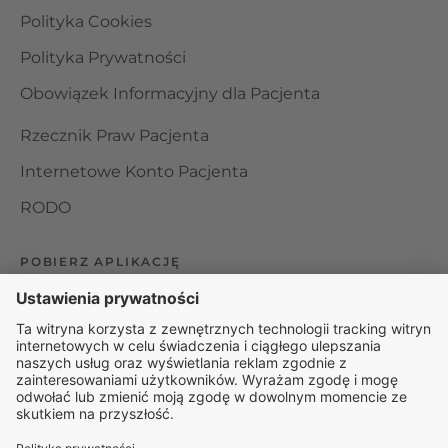
Polityka Cookies
Polityka Prywatności
Obowiązek Informacyjny dla Pacjenta
Rzecznik Praw Pacjenta
Internetowe Konto Pacjenta
RODO
POBIERZ APLIKACJĘ
Organizator udzielania świadczeń telemedycznych jest
podmiotem leczniczym w rozumieniu ustawy z dnia 15
kwietnia 2011 roku o działalności leczniczej, wpisanym do
rejestru podmiotów wykonujących działalność leczniczą pod
numerem: 000000229172.