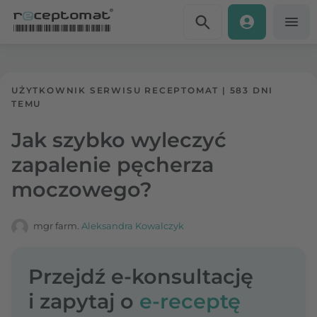
Przejdź do treści
Receptomat
»
Portal zdrowia
UŻYTKOWNIK SERWISU RECEPTOMAT
|
583 DNI
TEMU
Jak szybko wyleczyć
zapalenie pęcherza
moczowego?
mgr farm.
Aleksandra Kowalczyk
Przejdź e-konsultację
i zapytaj o
e-receptę