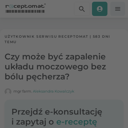
Przejdź do treści
Receptomat
»
Portal zdrowia
UŻYTKOWNIK SERWISU RECEPTOMAT
|
583 DNI
TEMU
Czy może być zapalenie
układu moczowego bez
bólu pęcherza?
mgr farm.
Aleksandra Kowalczyk
Przejdź e-konsultację
i zapytaj o
e-receptę