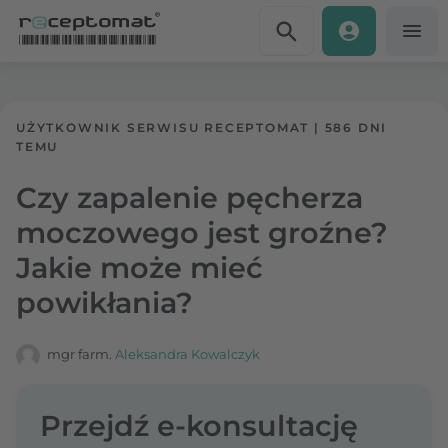
Przejdź do treści
Receptomat
»
Portal zdrowia
UŻYTKOWNIK SERWISU RECEPTOMAT
|
586 DNI
TEMU
Czy zapalenie pęcherza
moczowego jest groźne?
Jakie może mieć
powikłania?
mgr farm.
Aleksandra Kowalczyk
Przejdź e-konsultację