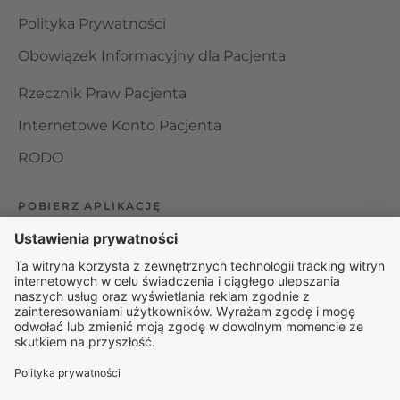
Polityka Prywatności
Obowiązek Informacyjny dla Pacjenta
Rzecznik Praw Pacjenta
Internetowe Konto Pacjenta
RODO
POBIERZ APLIKACJĘ
Organizator udzielania świadczeń telemedycznych jest
podmiotem leczniczym w rozumieniu ustawy z dnia 15
kwietnia 2011 roku o działalności leczniczej, wpisanym do
rejestru podmiotów wykonujących działalność leczniczą pod
numerem: 000000229172.