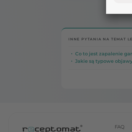
INNE PYTANIA NA TEMAT L
Co to jest zapalenie ga
Jakie są typowe objawy
FAQ