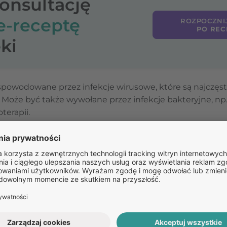
konsultację
e-receptę
ROZPOCZNI
PO REC
ki
powodowane przez infekcje wirusowe, które są najczęst
a. Może być także wywołane przez infekcje bakteryjne, np
terapii.
a może być spowodowane przez podrażnienia chemiczne 
ieczyszczenia powietrza czy suche powietrze w pomieszc
 niezbędne dla odpowiedniego leczenia – infekcje wirus
ją antybiotyków, a czynniki drażniące eliminacji źródła 