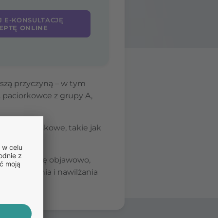
J E-KONSULTACJĘ
EPTĘ ONLINE
szą przyczyną – w tym
. paciorkowce z grupy A,
i środowiskowe, takie jak
zeniach.
owe leczy się objawowo,
podrażnienia i nawilżania