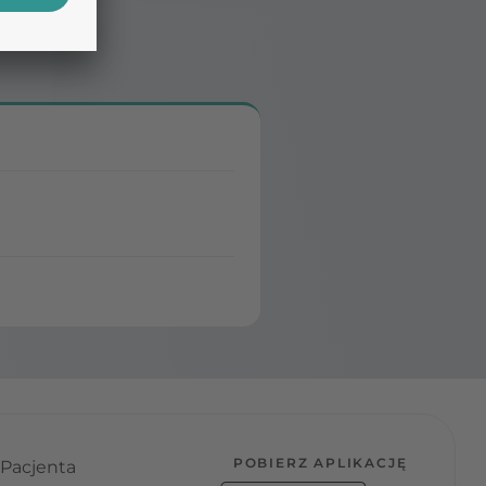
POBIERZ APLIKACJĘ
 Pacjenta