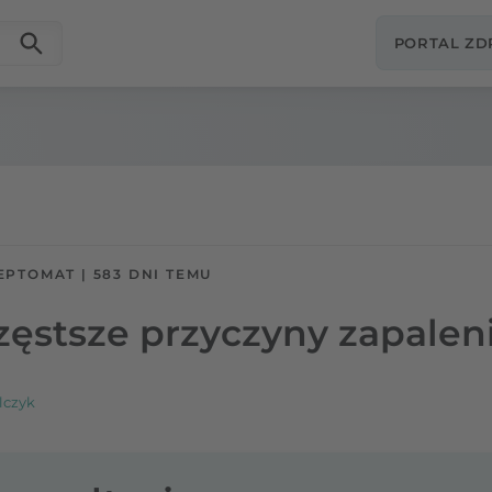
PORTAL Z
EPTOMAT
|
583 DNI TEMU
częstsze przyczyny zapalen
lczyk