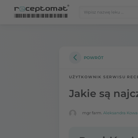
Przejdź do treści
Szukaj:
Receptomat
»
Portal zdrowia
POWRÓT
UŻYTKOWNIK SERWISU REC
Jakie są naj
mgr farm.
Aleksandra Kowa