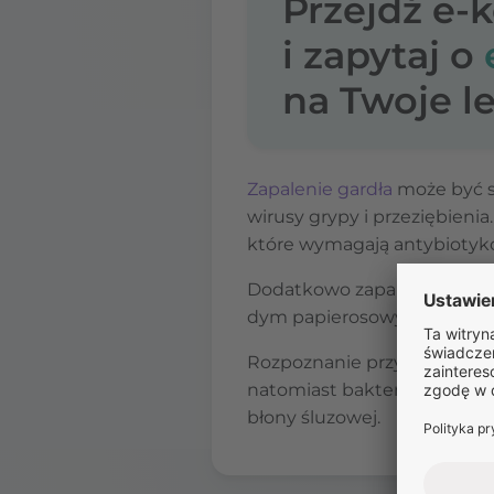
Przejdź e-
i zapytaj o
na Twoje le
Zapalenie gardła
może być s
wirusy grypy i przeziębieni
które wymagają antybiotyko
Dodatkowo zapalenie gardł
dym papierosowy, pyły, zan
Rozpoznanie przyczyny jest
natomiast bakteryjne wymaga
błony śluzowej.