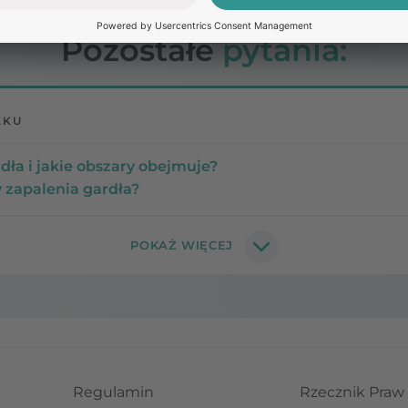
Pozostałe
pytania:
EKU
rdła i jakie obszary obejmuje?
 zapalenia gardła?
Regulamin
Rzecznik Praw