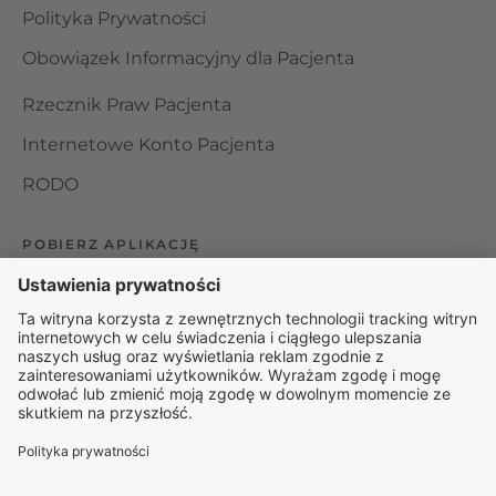
Polityka Prywatności
Obowiązek Informacyjny dla Pacjenta
Rzecznik Praw Pacjenta
Internetowe Konto Pacjenta
RODO
POBIERZ APLIKACJĘ
Organizator udzielania świadczeń telemedycznych jest
podmiotem leczniczym w rozumieniu ustawy z dnia 15
kwietnia 2011 roku o działalności leczniczej, wpisanym do
rejestru podmiotów wykonujących działalność leczniczą pod
numerem: 000000229172.