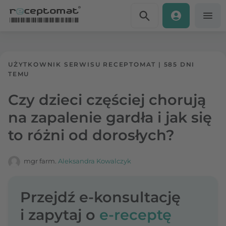
Przejdź do treści
Receptomat
»
Portal zdrowia
UŻYTKOWNIK SERWISU RECEPTOMAT
|
585 DNI
TEMU
Czy dzieci częściej chorują
na zapalenie gardła i jak się
to różni od dorosłych?
mgr farm.
Aleksandra Kowalczyk
Przejdź e-konsultację
i zapytaj o
e-receptę