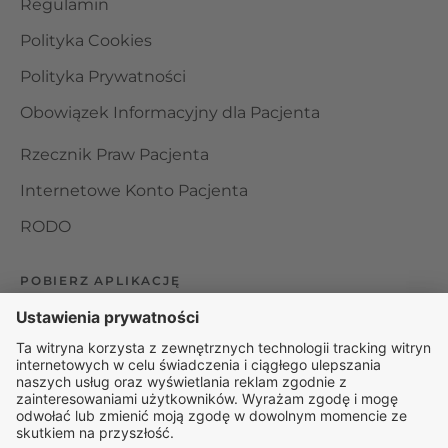
Regulamin
Polityka Cookies
Polityka Prywatności
Obowiązek Informacyjny dla Pacjenta
Rzecznik Praw Pacjenta
Internetowe Konto Pacjenta
RODO
POBIERZ APLIKACJĘ
Organizator udzielania świadczeń telemedycznych jest
podmiotem leczniczym w rozumieniu ustawy z dnia 15
kwietnia 2011 roku o działalności leczniczej, wpisanym do
rejestru podmiotów wykonujących działalność leczniczą pod