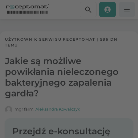
Przejdź do treści
Receptomat
»
Portal zdrowia
UŻYTKOWNIK SERWISU RECEPTOMAT
|
586 DNI
TEMU
Jakie są możliwe
powikłania nieleczonego
bakteryjnego zapalenia
gardła?
mgr farm.
Aleksandra Kowalczyk
Przejdź e-konsultację