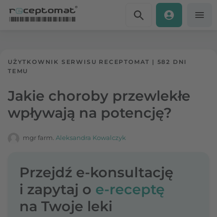
Przejdź do treści
Receptomat
»
Portal zdrowia
UŻYTKOWNIK SERWISU RECEPTOMAT
|
582 DNI
TEMU
Jakie choroby przewlekłe
wpływają na potencję?
mgr farm.
Aleksandra Kowalczyk
Przejdź e-konsultację
i zapytaj o
e-receptę
na Twoje leki