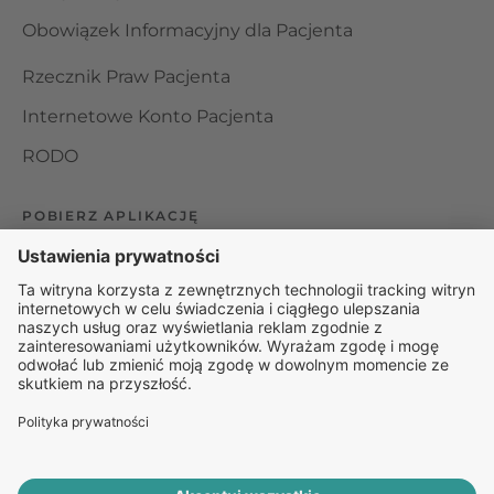
Obowiązek Informacyjny dla Pacjenta
Rzecznik Praw Pacjenta
Internetowe Konto Pacjenta
RODO
POBIERZ APLIKACJĘ
Organizator udzielania świadczeń telemedycznych jest
podmiotem leczniczym w rozumieniu ustawy z dnia 15
kwietnia 2011 roku o działalności leczniczej, wpisanym do
rejestru podmiotów wykonujących działalność leczniczą pod
numerem: 000000229172.
© 2025 Rapiomed Group Sp. z o.o.
Baza Leków
Baza
przypadłości