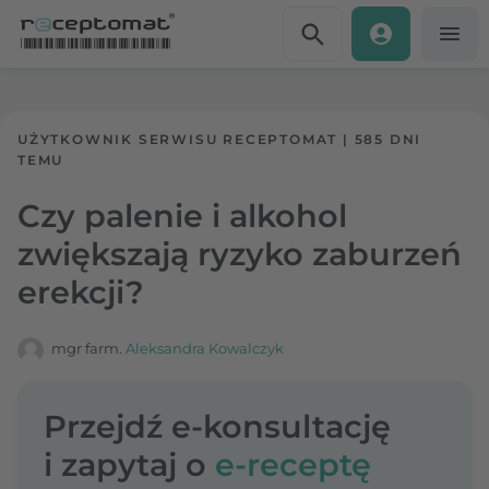
Przejdź do treści
Receptomat
»
Portal zdrowia
UŻYTKOWNIK SERWISU RECEPTOMAT
|
585 DNI
TEMU
Czy palenie i alkohol
zwiększają ryzyko zaburzeń
erekcji?
mgr farm.
Aleksandra Kowalczyk
Przejdź e-konsultację
i zapytaj o
e-receptę