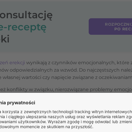
konsultację
e-receptę
ROZPOCZNI
PO REC
ki
zeń erekcji
wynikają z czynników emocjonalnych, które 
 odpowiedzialnych za wzwód. Do najczęstszych należą 
e własnej wartości czy napięcie związane z oczekiwania
ież konflikty w związku, nierozwiązane problemy emocj
Tego typu zaburzenia mają zazwyczaj nagły początek i p
i partnerki – natomiast nie występują podczas masturbac
rekcji.
c zachowanie fizjologicznych zdolności do wzwodu poza 
urzeń erekcji często pomocna okazuje się psychoterapi