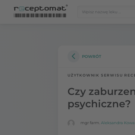
Przejdź do treści
Szukaj:
Receptomat
»
Portal zdrowia
POWRÓT
UŻYTKOWNIK SERWISU REC
Czy zaburzen
psychiczne?
mgr farm.
Aleksandra Kowa