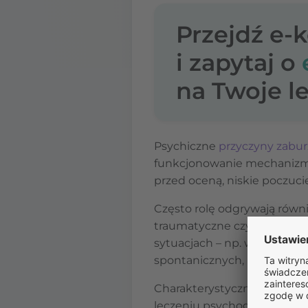
Przejdź e-
i zapytaj o
na Twoje le
Psychiczne
przyczyny zabur
funkcjonowanie mechanizmów
przed oceną, niskie poczuci
Często rolę odgrywają równ
traumatyczne czy depresja. 
sytuacjach – np. w obecnośc
spontanicznych, porannych e
Charakterystyczne jest wię
leczeniu psychogennych zab