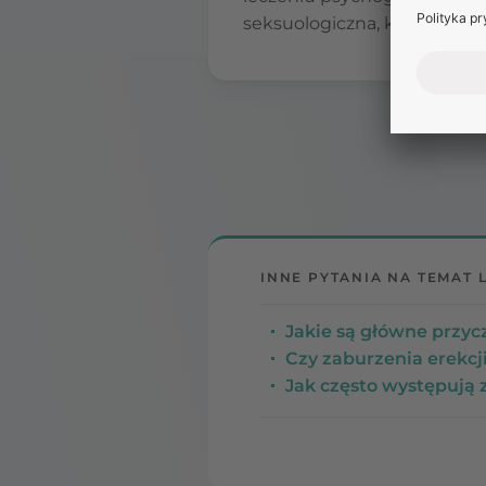
seksuologiczna, która pomag
INNE PYTANIA NA TEMAT 
Jakie są główne przyc
Czy zaburzenia erekcj
Jak często występują 