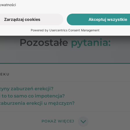
a dotrzeć do źródła problemu i skutecznie go rozwiązać
Pozostałe
pytania:
LEKU
zyny zaburzeń erekcji?
i to to samo co impotencja?
zaburzenia erekcji u mężczyzn?