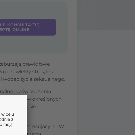
J E-KONSULTACJĘ
EPTĘ ONLINE
zaburzają prawidłowe
przewlekły stres, lęk
mi wobec życia seksualnego.
onalne, doświadczenia
ojawiają się w określonych
ji czy w czasie
sytuacjami stresującymi. W
a lub konsultacja