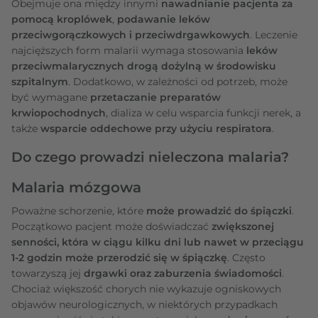
Obejmuje ona między innymi
nawadnianie pacjenta za
pomocą kroplówek
,
podawanie leków
przeciwgorączkowych i przeciwdrgawkowych
. Leczenie
najcięższych form malarii wymaga stosowania
leków
przeciwmalarycznych drogą dożylną w środowisku
szpitalnym
. Dodatkowo, w zależności od potrzeb, może
być wymagane
przetaczanie preparatów
krwiopochodnych
, dializa w celu wsparcia funkcji nerek, a
także
wsparcie oddechowe przy użyciu respiratora
.
Do czego prowadzi nieleczona malaria?
Malaria mózgowa
Poważne schorzenie, które
może prowadzić do śpiączki
.
Początkowo pacjent może doświadczać
zwiększonej
senności, która w ciągu kilku dni lub nawet w przeciągu
1-2 godzin może przerodzić się w śpiączkę
. Często
towarzyszą jej
drgawki oraz zaburzenia świadomości
.
Chociaż większość chorych nie wykazuje ogniskowych
objawów neurologicznych, w niektórych przypadkach