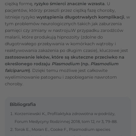
ciężką formę,
ryzyko śmierci znacznie wzrasta
. U
pacjentów, którzy przeszli przez ciężką fazę choroby,
istnieje ryzyko
wystąpienia długotrwałych komplikacji
, w
tym problemów neurologicznych takich jak zaburzenia
pamięci czy zmiany w nastroju.W przypadku zarodźców
malarii, które produkują hipnozoity (zdolne do
długotrwałego przebywania w komórkach wątroby i
reaktywowania zakażenia po długim czasie), kluczowe jest
zastosowanie leków, które są skuteczne przeciwko na
określonego rodzaju
Plasmodium
(np.
Plasmodium
falciparum
)
. Dzięki temu możliwe jest całkowite
wyeliminowanie patogenu i zapobieganie nawrotom
choroby.
Bibliografia
Korzeniewski K., Profilaktyka zdrowotna w podróży,
Forum Medycyny Rodzinnej 2018, tom 12, nr 3, 79-88.
Torok E., Moran E., Cooke F., Plasmodium species