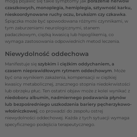
mogą pojawić się takie symptomy jak
porażenie nerwów
czaszkowych, monoplegia, hemiplegia, sztywność karku,
nieskoordynowane ruchy oczu, bruksizm czy czkawka
.
Śpiączka może być spowodowana różnymi czynnikami, w
tym zaburzeniami neurologicznymi, stanem
padaczkowym, ciężką kwasicą lub hipoglikemią, co
wymaga zastosowania odpowiednich metod leczenia.
Niewydolność oddechowa
Manifestuje się
szybkim i ciężkim oddychaniem, a
czasem nieprawidłowym rytmem oddechowym
. Może
być ona wynikiem zakażenia, kompensacji w ciężkiej
kwasicy metabolicznej, znacznego stopnia niedokrwistości
lub obrzęku płuc. Ten ostatni objaw może z kolei wynikać z
niedoboru albumin, nadmiernego podawania płynów
lub bezpośredniego uszkodzenia bariery pęcherzykowo-
włośniczkowej
, co prowadzi do zespołu ostrej
niewydolności oddechowej. Każda z tych sytuacji wymaga
specyficznego podejścia terapeutycznego.