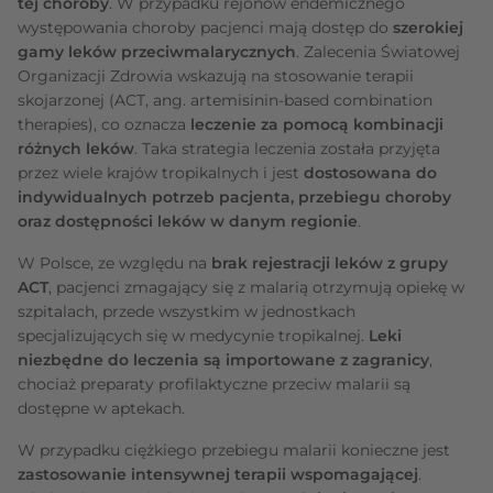
tej choroby
. W przypadku rejonów endemicznego
występowania choroby pacjenci mają dostęp do
szerokiej
gamy leków przeciwmalarycznych
. Zalecenia Światowej
Organizacji Zdrowia wskazują na stosowanie terapii
skojarzonej (ACT, ang. artemisinin-based combination
therapies), co oznacza
leczenie za pomocą kombinacji
różnych leków
. Taka strategia leczenia została przyjęta
przez wiele krajów tropikalnych i jest
dostosowana do
indywidualnych potrzeb pacjenta, przebiegu choroby
oraz dostępności leków w danym regionie
.
W Polsce, ze względu na
brak rejestracji leków z grupy
ACT
, pacjenci zmagający się z malarią otrzymują opiekę w
szpitalach, przede wszystkim w jednostkach
specjalizujących się w medycynie tropikalnej.
Leki
niezbędne do leczenia są importowane z zagranicy
,
chociaż preparaty profilaktyczne przeciw malarii są
dostępne w aptekach.
W przypadku ciężkiego przebiegu malarii konieczne jest
zastosowanie intensywnej terapii wspomagającej
.