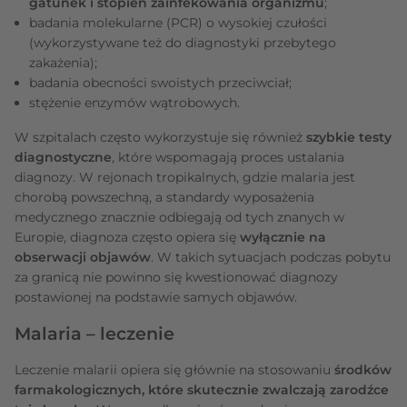
gatunek i stopień zainfekowania organizmu
;
badania molekularne (PCR) o wysokiej czułości
(wykorzystywane też do diagnostyki przebytego
zakażenia);
badania obecności swoistych przeciwciał;
stężenie enzymów wątrobowych.
W szpitalach często wykorzystuje się również
szybkie testy
diagnostyczne
, które wspomagają proces ustalania
diagnozy. W rejonach tropikalnych, gdzie malaria jest
chorobą powszechną, a standardy wyposażenia
medycznego znacznie odbiegają od tych znanych w
Europie, diagnoza często opiera się
wyłącznie na
obserwacji objawów
. W takich sytuacjach podczas pobytu
za granicą nie powinno się kwestionować diagnozy
postawionej na podstawie samych objawów.
Malaria – leczenie
Leczenie malarii opiera się głównie na stosowaniu
środków
farmakologicznych, które skutecznie zwalczają zarodźce