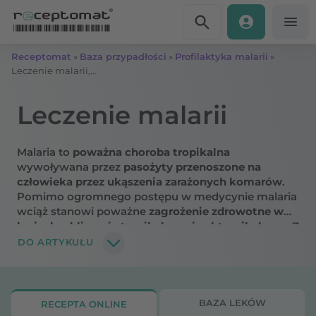
Przejdź do treści
Receptomat
»
Baza przypadłości
»
Profilaktyka malarii
»
Leczenie malarii, badania
Leczenie malarii
Malaria to
poważna choroba tropikalna
wywoływana przez
pasożyty przenoszone na
człowieka przez ukąszenia zarażonych komarów
.
Pomimo ogromnego postępu w medycynie malaria
wciąż stanowi poważne
zagrożenie zdrowotne w
krajach o klimacie tropikalnym i subtropikalnym
. Z
tego powodu tak ważna jest odpowiednia
DO ARTYKUŁU
diagnostyka i właściwe leczenie malarii
, aby móc
zapobiec ewentualnym powikłaniom, a nawet
śmierci. Dowiedz się, jak rozpoznać malarię, jakie
leki stosuje się w leczeniu malarii oraz do czego
BAZA LEKÓW
RECEPTA ONLINE
prowadzi nieleczona choroba.