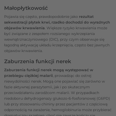
Małopłytkowość
Pojawia się często, prawdopodobnie jako
rezultat
sekwestracji płytek krwi, rzadko dochodzi do wyraźnych
objawów krwawienia
. Większe ryzyko krwawienia może
być związane z zespołem rozsianego wykrzepiania
wewnątrznaczyniowego (DIC), przy czym obserwuje się
łagodną aktywację układu krzepnięcia, często bez jawnych
objawów krwawienia.
Zaburzenia funkcji nerek
Zaburzenia funkcji nerek mogą występować w
przebiegu ciężkiej
malarii
, prowadząc do ostrej
niewydolności nerek. Mogą one pojawiać się zarówno w
fazie aktywnej parazytemii, jak i po skutecznym
przeciwdziałaniu zarodźcom malarii. W przypadkach
niedoboru dehydrogenazy glukozo-6-fosforanowej (G6PD)
lub przy stosowaniu chininy przez pacjentów z częściową
odpornością na zarażenie, hemoglobinuria może przybierać
dramatyczny przebieg, choć nie zawsze kończy się