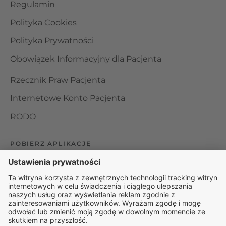
Regulamin
Polityka Cookies
Polityka Prywatności
Obowiązek Informacyjny dla Pacjenta
Rzecznik Praw Pacjenta
Internetowe Konto Pacjenta
RODO
POBIERZ APLIKACJĘ
Organizator udzielania świadczeń telemedycznych jest
podmiotem leczniczym w rozumieniu ustawy z dnia 15
kwietnia 2011 roku o działalności leczniczej, wpisanym do
rejestru podmiotów wykonujących działalność leczniczą pod