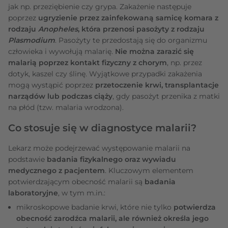
jak np. przeziębienie czy grypa. Zakażenie następuje
poprzez
ugryzienie przez zainfekowaną samicę komara z
rodzaju
Anopheles
, która przenosi pasożyty z rodzaju
Plasmodium
. Pasożyty te przedostają się do organizmu
człowieka i wywołują malarię.
Nie można zarazić się
malarią poprzez kontakt fizyczny z chorym
, np. przez
dotyk, kaszel czy ślinę. Wyjątkowe przypadki zakażenia
mogą wystąpić poprzez
przetoczenie krwi, transplantacje
narządów lub podczas ciąży
, gdy pasożyt przenika z matki
na płód (tzw. malaria wrodzona).
Co stosuje się w diagnostyce malarii?
Lekarz może podejrzewać występowanie malarii na
podstawie
badania fizykalnego oraz wywiadu
medycznego z pacjentem
. Kluczowym elementem
potwierdzającym obecność malarii są
badania
laboratoryjne
, w tym m.in.:
mikroskopowe badanie krwi, które nie tylko
potwierdza
obecność zarodźca malarii, ale również określa jego