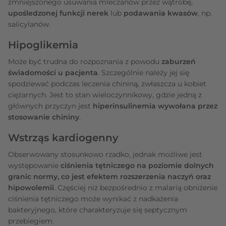
zmniejszonego usuwania mleczanów przez wątrobę,
upośledzonej funkcji nerek
lub
podawania kwasów
, np.
salicylanów.
Hipoglikemia
Może być trudna do rozpoznania z powodu
zaburzeń
świadomości u pacjenta
. Szczególnie należy jej się
spodziewać podczas leczenia chininą, zwłaszcza u kobiet
ciężarnych. Jest to stan wieloczynnikowy, gdzie jedną z
głównych przyczyn jest
hiperinsulinemia wywołana przez
stosowanie chininy
.
Wstrząs kardiogenny
Obserwowany stosunkowo rzadko, jednak możliwe jest
występowanie
ciśnienia tętniczego na poziomie dolnych
granic normy, co jest efektem rozszerzenia naczyń oraz
hipowolemii
. Częściej niż bezpośrednio z malarią obniżenie
ciśnienia tętniczego może wynikać z nadkażenia
bakteryjnego, które charakteryzuje się septycznym
przebiegiem.