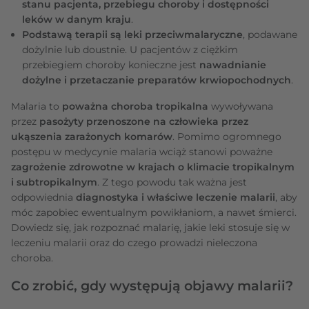
stanu pacjenta, przebiegu choroby i dostępności
leków w danym kraju
.
Podstawą terapii są leki przeciwmalaryczne
, podawane
dożylnie lub doustnie. U pacjentów z ciężkim
przebiegiem choroby konieczne jest
nawadnianie
dożylne i przetaczanie preparatów krwiopochodnych
.
Malaria to
poważna choroba tropikalna
wywoływana
przez
pasożyty przenoszone na człowieka przez
ukąszenia zarażonych komarów
. Pomimo ogromnego
postępu w medycynie malaria wciąż stanowi poważne
zagrożenie zdrowotne w krajach o klimacie tropikalnym
i subtropikalnym
. Z tego powodu tak ważna jest
odpowiednia
diagnostyka i właściwe leczenie malarii
, aby
móc zapobiec ewentualnym powikłaniom, a nawet śmierci.
Dowiedz się, jak rozpoznać malarię, jakie leki stosuje się w
leczeniu malarii oraz do czego prowadzi nieleczona
choroba.
Co zrobić, gdy występują objawy malarii?