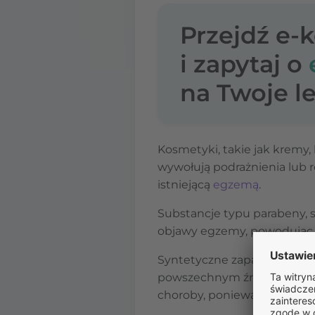
Przejdź e-
i zapytaj o
na Twoje le
Kosmetyki, takie jak kremy, 
wywołują podrażnienia lub re
istniejącą
egzemą
.
Substancje typu parabeny, s
objawy egzemy, powodując za
Syntetyczne zapachy, które 
powszechnym źródłem podra
choroby, ponieważ mogą one