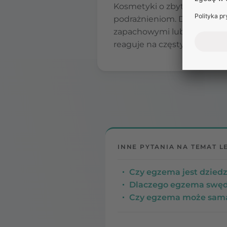
Kosmetyki o zbyt kwaśnym 
podrażnieniom. Długotrwały
zapachowymi lub drażniący
reaguje na częsty kontakt z
INNE PYTANIA NA TEMAT L
Czy egzema jest dzied
Dlaczego egzema swędz
Czy egzema może sama