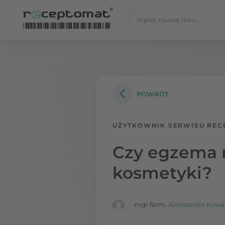
Przejdź do treści
Szukaj:
Receptomat
»
Portal zdrowia
POWRÓT
UŻYTKOWNIK SERWISU REC
Czy egzema 
kosmetyki?
mgr farm.
Aleksandra Kowa