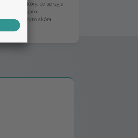
nowagę skóry, co sprzyja
 z substancjami
tanu, w którym skóra
uszczenie.