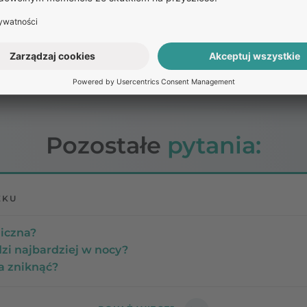
lub zasadowym pH również mogą zakłócać naturalną rów
 kontakt skóry z tego rodzaju kosmetykami, szczególnie
mi, może prowadzić do rozwoju egzemy kontaktowej – s
 chemikaliami, powodując zaczerwienienie, swędzenie i ł
Pozostałe
pytania:
EKU
ziczna?
i najbardziej w nocy?
 zniknąć?