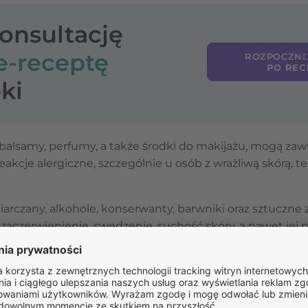
konsultację
e-receptę
ROZPOCZNI
PO REC
ki
balsamy, perfumy, a także środki do makijażu, mogą zawie
akcje alergiczne, szczególnie u osób z wrażliwą skórą, te
iarczany, alkohole, konserwanty, barwniki oraz sztuczne
czerwienienie, swędzenie, suchość skóry, a nawet jej p
często znajdują się w perfumach, żelach pod prysznic czy
żnień skóry. U osób z egzemą ich stosowanie może pro
 wywoływać alergie i pogłębiać stan zapalny.