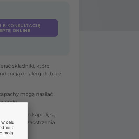
J E-KONSULTACJĘ
EPTĘ ONLINE
rać składniki, które
ndencją do alergii lub już
 zapachy mogą nasilać
ękanie.
 płynach do kąpieli, są
wadzić do zaostrzenia