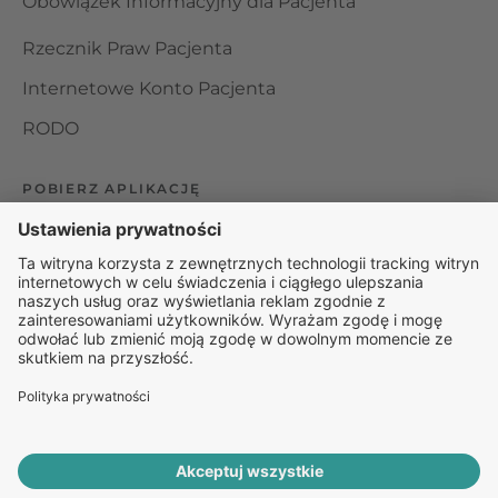
Obowiązek Informacyjny dla Pacjenta
Rzecznik Praw Pacjenta
Internetowe Konto Pacjenta
RODO
POBIERZ APLIKACJĘ
Organizator udzielania świadczeń telemedycznych jest
podmiotem leczniczym w rozumieniu ustawy z dnia 15
kwietnia 2011 roku o działalności leczniczej, wpisanym do
rejestru podmiotów wykonujących działalność leczniczą pod
numerem: 000000229172.
© 2025 Rapiomed Group Sp. z o.o.
Baza Leków
Baza
przypadłości