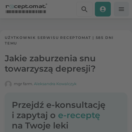
Przejdź do treści
Receptomat
»
Portal zdrowia
UŻYTKOWNIK SERWISU RECEPTOMAT
|
585 DNI
TEMU
Jakie zaburzenia snu
towarzyszą depresji?
mgr farm.
Aleksandra Kowalczyk
Przejdź e-konsultację
i zapytaj o
e-receptę
na Twoje leki