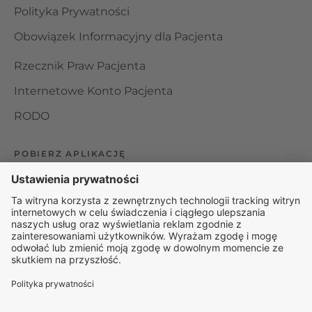
Polityka Prywatności
Obowiązek Informacyjny dla Pacjenta
Rzecznik Praw Pacjenta
Internetowe Konto Pacjenta
RODO
POBIERZ APLIKACJĘ
Organizator udzielania świadczeń telemedycznych jest
podmiotem leczniczym w rozumieniu ustawy z dnia 15
kwietnia 2011 roku o działalności leczniczej, wpisanym do
rejestru podmiotów wykonujących działalność leczniczą pod
numerem: 000000229172.