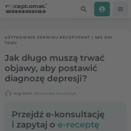
Przejdź do treści
Receptomat
»
Portal zdrowia
UŻYTKOWNIK SERWISU RECEPTOMAT
|
582 DNI
TEMU
Jak długo muszą trwać
objawy, aby postawić
diagnozę depresji?
mgr farm.
Aleksandra Kowalczyk
Przejdź e-konsultację
i zapytaj o
e-receptę