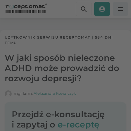
Przejdź do treści
Receptomat
»
Portal zdrowia
UŻYTKOWNIK SERWISU RECEPTOMAT
|
584 DNI
TEMU
W jaki sposób nieleczone
ADHD może prowadzić do
rozwoju depresji?
mgr farm.
Aleksandra Kowalczyk
Przejdź e-konsultację
i zapytaj o
e-receptę