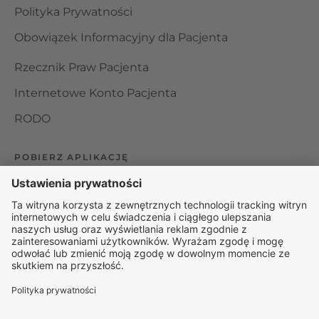
Polityka Prywatności
Obowiązek Informacyjny dla Pacjenta
Rzecznik Praw Pacjenta
Internetowe Konto Pacjenta
RODO
POBIERZ APLIKACJĘ
Organizator udzielania świadczeń telemedycznych jest
podmiotem leczniczym w rozumieniu ustawy z dnia 15
kwietnia 2011 roku o działalności leczniczej, wpisanym do
rejestru podmiotów wykonujących działalność leczniczą pod
numerem: 000000229172.