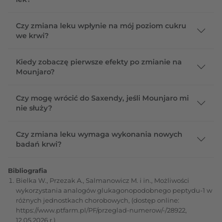
Czy zmiana leku wpłynie na mój poziom cukru
we krwi?
Kiedy zobaczę pierwsze efekty po zmianie na
Mounjaro?
Czy mogę wrócić do Saxendy, jeśli Mounjaro mi
nie służy?
Czy zmiana leku wymaga wykonania nowych
badań krwi?
Bibliografia
Bielka W., Przezak A., Salmanowicz M. i in., Możliwości
wykorzystania analogów glukagonopodobnego peptydu-1 w
różnych jednostkach chorobowych, (dostęp online:
https://www.ptfarm.pl/PF/przeglad-numerow/-/28922,
12.05.2026 r.)