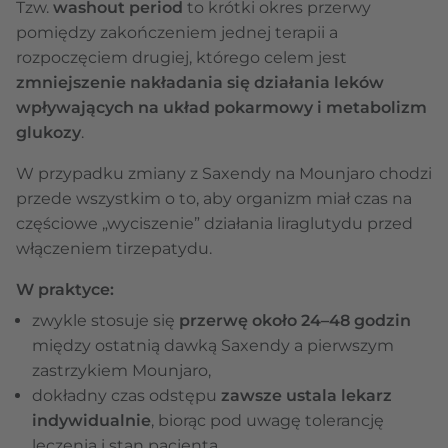
Tzw.
washout period
to krótki okres przerwy
pomiędzy zakończeniem jednej terapii a
rozpoczęciem drugiej, którego celem jest
zmniejszenie nakładania się działania leków
wpływających na układ pokarmowy i metabolizm
glukozy
.
W przypadku zmiany z Saxendy na Mounjaro chodzi
przede wszystkim o to, aby organizm miał czas na
częściowe „wyciszenie” działania liraglutydu przed
włączeniem tirzepatydu.
W praktyce:
zwykle stosuje się
przerwę około 24–48 godzin
między ostatnią dawką Saxendy a pierwszym
zastrzykiem Mounjaro,
dokładny czas odstępu
zawsze ustala lekarz
indywidualnie
, biorąc pod uwagę tolerancję
leczenia i stan pacjenta,