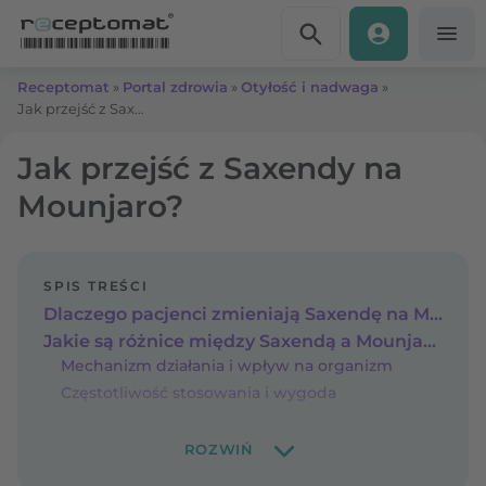
Przejdź do treści
Receptomat
»
Portal zdrowia
»
Otyłość i nadwaga
»
Jak przejść z Saxendy na Mounjaro?
Jak przejść z Saxendy na
Mounjaro?
SPIS TREŚCI
Dlaczego pacjenci zmieniają Saxendę na Mounjaro?
Jakie są różnice między Saxendą a Mounjaro?
Mechanizm działania i wpływ na organizm
Częstotliwość stosowania i wygoda