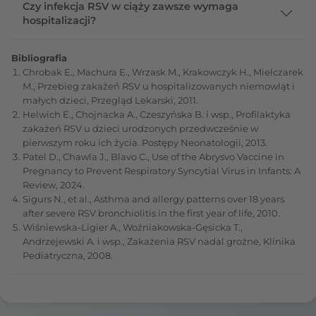
Czy infekcja RSV w ciąży zawsze wymaga
hospitalizacji?
Bibliografia
Chrobak E., Machura E., Wrzask M., Krakowczyk H., Mielczarek
M., Przebieg zakażeń RSV u hospitalizowanych niemowląt i
małych dzieci, Przegląd Lekarski, 2011.
Helwich E., Chojnacka A., Czeszyńska B. i wsp., Profilaktyka
zakażeń RSV u dzieci urodzonych przedwcześnie w
pierwszym roku ich życia. Postępy Neonatologii, 2013.
Patel D., Chawla J., Blavo C., Use of the Abrysvo Vaccine in
Pregnancy to Prevent Respiratory Syncytial Virus in Infants: A
Review, 2024.
Sigurs N., et al., Asthma and allergy patterns over 18 years
after severe RSV bronchiolitis in the first year of life, 2010.
Wiśniewska-Ligier A., Woźniakowska-Gęsicka T.,
Andrzejewski A. i wsp., Zakażenia RSV nadal groźne, Klinika
Pediatryczna, 2008.