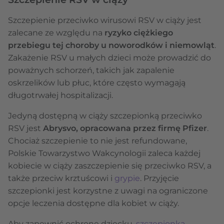
Szczepienie przeciwko wirusowi RSV w ciąży jest
zalecane ze względu na
ryzyko ciężkiego
przebiegu tej choroby u noworodków i niemowląt
.
Zakażenie RSV u małych dzieci może prowadzić do
poważnych schorzeń, takich jak zapalenie
oskrzelików lub płuc, które często wymagają
długotrwałej hospitalizacji.
Jedyną dostępną w ciąży szczepionką przeciwko
RSV jest
Abrysvo, opracowana przez firmę Pfizer
.
Chociaż szczepienie to nie jest refundowane,
Polskie Towarzystwo Wakcynologii zaleca każdej
kobiecie w ciąży zaszczepienie się przeciwko RSV, a
także przeciw krztuścowi i
grypie
. Przyjęcie
szczepionki jest korzystne z uwagi na ograniczone
opcje leczenia dostępne dla kobiet w ciąży.
Aby zapewnić ochronę dziecku,
szczepionka