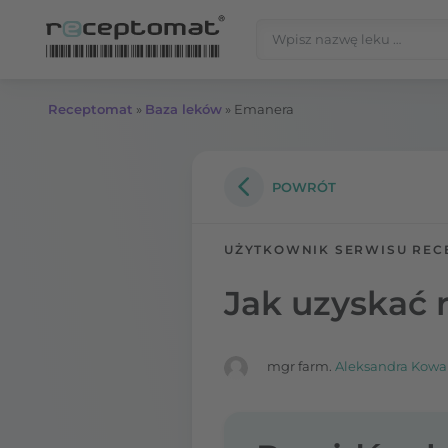
Przejdź do treści
Szukaj:
Receptomat
»
Baza leków
»
Emanera
POWRÓT
UŻYTKOWNIK SERWISU REC
Jak uzyskać 
mgr farm.
Aleksandra Kowa