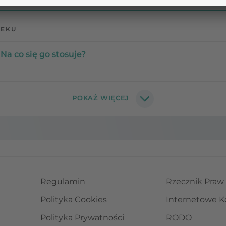
LEKU
Na co się go stosuje?
Regulamin
Rzecznik Praw
Polityka Cookies
Internetowe K
Polityka Prywatności
RODO