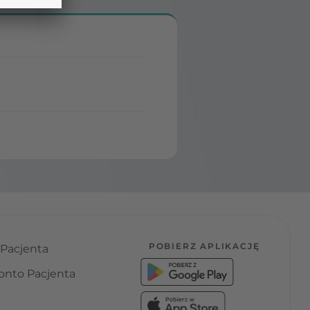
POBIERZ APLIKACJĘ
 Pacjenta
onto Pacjenta