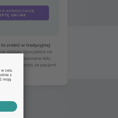
J E-KONSULTACJĘ
EPTĘ ONLINE
to zrobić w tradycyjnej
e objawy. Specjalista na
ergie i stosowane leki,
ekarz stwierdzi, że pacjent
ce.