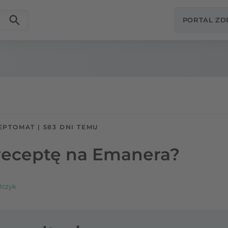
PORTAL Z
EPTOMAT
|
583 DNI TEMU
receptę na Emanera?
lczyk