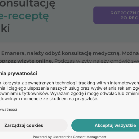
konsultację
e-receptę
ROZPOCZNI
PO REC
ki
k Emanera, należy odbyć konsultację medyczną. Można 
przez wizytę online.
Podczas wizyty należy omówić swoj
go, obejmującego na przykład choroby towarzyszące, al
ra jest odpowiednim lekiem dla danego pacjenta. Jeśli l
 wystawi e-receptę. Można ją zrealizować w każdej apte
Pozostałe
pytania: