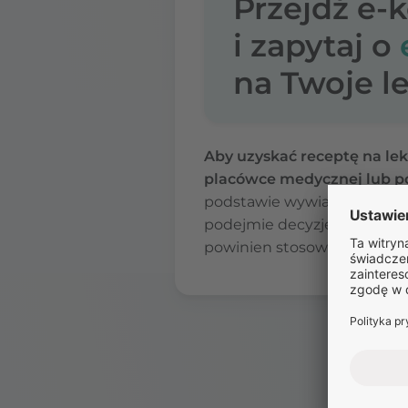
Przejdź e-
i zapytaj o
na Twoje le
Aby uzyskać receptę na le
placówce medycznej lub po
podstawie wywiadu medyczne
podejmie decyzję, czy Emane
powinien stosować Emanera,