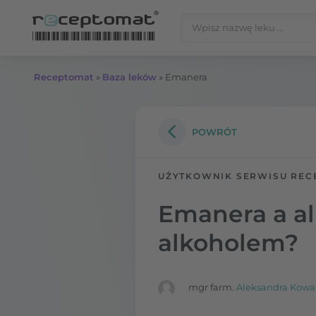
Przejdź do treści
Szukaj:
Receptomat
»
Baza leków
»
Emanera
POWRÓT
UŻYTKOWNIK SERWISU REC
Emanera a al
alkoholem?
mgr farm.
Aleksandra Kowa