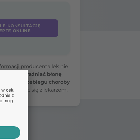
J E-KONSULTACJĘ
EPTĘ ONLINE
ormacji producenta lek nie
l może podrażniać błonę
rszenia przebiegu choroby
konsultować się z lekarzem.