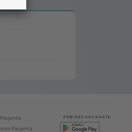
POBIERZ APLIKACJĘ
 Pacjenta
onto Pacjenta