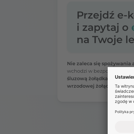
Przejdź e-
i zapytaj o
na Twoje le
Nie zaleca się spożywania
wchodzi w bezpośrednie int
śluzową żołądka i przełyku
wrzodowej żołądka lub cho