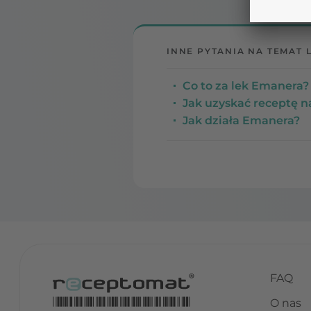
INNE PYTANIA NA TEMAT 
Co to za lek Emanera? 
Jak uzyskać receptę 
Jak działa Emanera?
FAQ
O nas