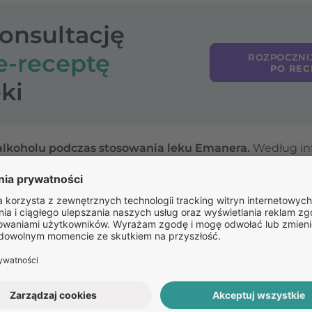
konsultację
e-receptę
ROZPOCZNI
PO REC
ki
 alkoholu podczas stosowania leku Emanera.
Według inf
erakcje z alkoholem. Należy jednak pamiętać, że
alkoho
i nasilać wydzielanie kwasu solnego, prowadząc do
pogo
roby refluksowej przełyku.
W razie wątpliwości warto s
Pozostałe
pytania: