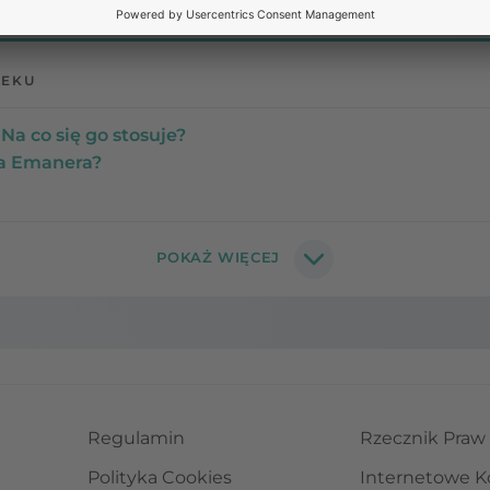
LEKU
Na co się go stosuje?
na Emanera?
Regulamin
Rzecznik Praw
Polityka Cookies
Internetowe K