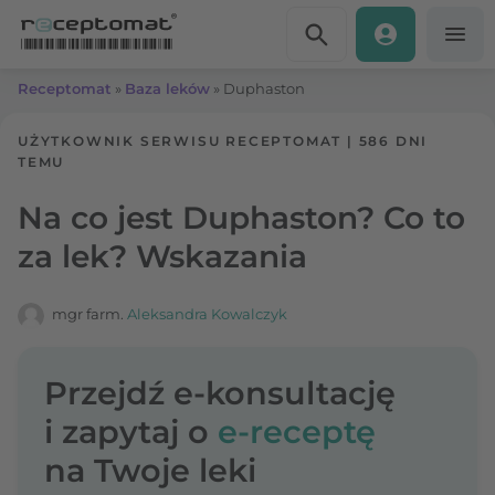
Przejdź do treści
Receptomat
»
Baza leków
»
Duphaston
UŻYTKOWNIK SERWISU RECEPTOMAT
|
586 DNI
TEMU
Na co jest Duphaston? Co to
za lek? Wskazania
mgr farm.
Aleksandra Kowalczyk
Przejdź e-konsultację
i zapytaj o
e-receptę
na Twoje leki