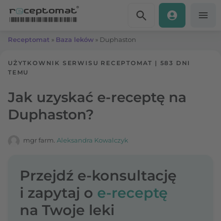
Przejdź do treści
Receptomat
»
Baza leków
»
Duphaston
UŻYTKOWNIK SERWISU RECEPTOMAT
|
583 DNI
TEMU
Jak uzyskać e-receptę na
Duphaston?
mgr farm.
Aleksandra Kowalczyk
Przejdź e-konsultację
i zapytaj o
e-receptę
na Twoje leki