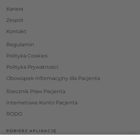
Kariera
Zespół
Kontakt
Regulamin
Polityka Cookies
Polityka Prywatności
Obowiązek Informacyjny dla Pacjenta
Rzecznik Praw Pacjenta
Internetowe Konto Pacjenta
RODO
POBIERZ APLIKACJĘ