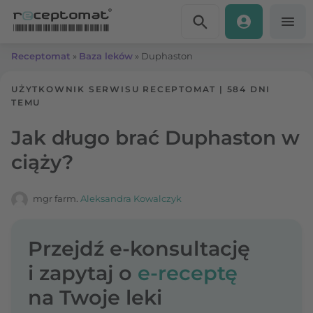
Przejdź do treści
Receptomat
»
Baza leków
»
Duphaston
UŻYTKOWNIK SERWISU RECEPTOMAT
|
584 DNI
TEMU
Jak długo brać Duphaston w
ciąży?
mgr farm.
Aleksandra Kowalczyk
Przejdź e-konsultację
i zapytaj o
e-receptę
na Twoje leki