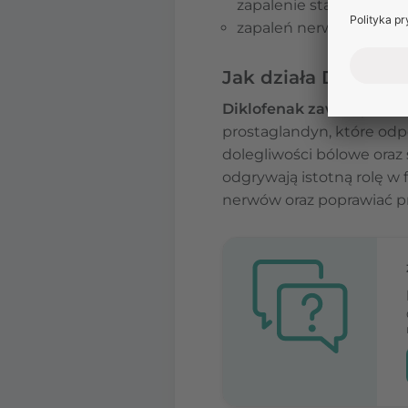
zapalenie stawów kręg
zapaleń nerwów i nerwo
Jak działa Diclovit?
Diklofenak zawarty w le
prostaglandyn, które odp
dolegliwości bólowe oraz 
odgrywają istotną rolę 
nerwów oraz poprawiać 