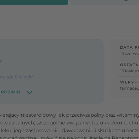
DATA P
13 czerwc
?
OSTATN
16 kwietn
ny lek Diclovit?
WERYFI
farmaceu
awierający niesteroidowy lek przeciwzapalny oraz witami
tanów zapalnych, szczególnie związanych z układem ruc
 leku, jego zastosowaniu, dawkowaniu i skutkach uboczny
ie pytań można umówić się na konsultację na Receptoma