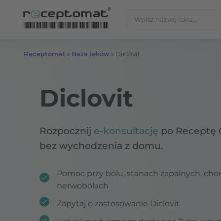
Przejdź do treści
Szukaj:
Receptomat
»
Baza leków
»
Diclovit
Diclovit
Rozpocznij
e-konsultację
po Receptę 
bez wychodzenia z domu.
Pomoc przy bólu, stanach zapalnych, ch
nerwobólach
Zapytaj o zastosowanie Diclovit