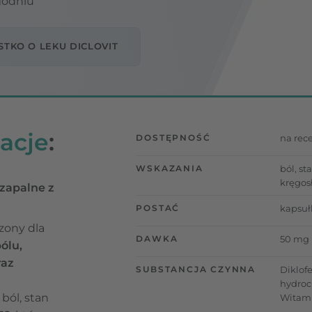
godniu
TKO O LEKU DICLOVIT
acje
:
DOSTĘPNOŚĆ
na rec
WSKAZANIA
ból, st
kręgos
wzapalne z
POSTAĆ
kapsuł
zony dla
DAWKA
50 mg 
ólu,
raz
SUBSTANCJA CZYNNA
Diklof
hydroc
 ból, stan
Witami