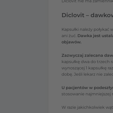
Diclovit nie ma zamienni
Diclovit – dawk
Kapsułki należy połykać w 
ani żuć.
Dawka jest ustal
objawów.
Zazwyczaj zalecana dawk
kapsułkę dwa do trzech 
wynoszącej 1 kapsułkę ra
dobę. Jeśli lekarz nie zal
U pacjentów w podeszłym
stosowanie najmniejszej 
W razie jakichkolwiek wątp