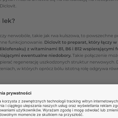
iclovit.
a lek?
czy nerwobóle, takie jak rwa kulszowa, to powszechne pr
enne funkcjonowanie.
Diclovit to preparat, który łączy w
iklofenaku) z witaminami B1, B6 i B12 wspierającymi
iającymi ewentualne niedobory.
Takie połączenie może 
wspierać regenerację uszkodzonych struktur nerwowych. 
niach, w których oprócz bólu istotną rolę odgrywa równ
clovit?
zeniu:
ych niezwiązanych z chorobami reumatoidalnymi,
robie zwyrodnieniowej (przewlekłe zapalenie wielosta