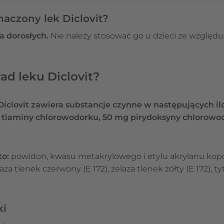
naczony lek Diclovit?
a dorosłych.
Nie należy stosować go u dzieci ze względ
ad leku Diclovit?
iclovit zawiera substancje czynne w następujących il
 tiaminy chlorowodorku, 50 mg pirydoksyny chlorowo
to:
powidon, kwasu metakrylowego i etylu akrylanu kopoli
elaza tlenek czerwony (E 172), żelaza tlenek żółty (E 172), 
ki