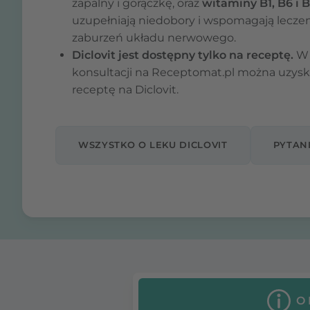
zapalny i gorączkę, oraz
witaminy B1, B6 i B
uzupełniają niedobory i wspomagają lecze
zaburzeń układu nerwowego.
Diclovit jest dostępny tylko na receptę.
W
konsultacji na Receptomat.pl można uzysk
receptę na Diclovit.
WSZYSTKO O LEKU DICLOVIT
PYTANI
O