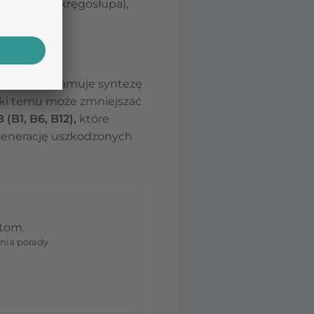
dnieniowa kręgosłupa),
owe szyi.
h (NLPZ).
Hamuje syntezę
ięki temu może zmniejszać
(B1, B6, B12),
które
generację uszkodzonych
stom.
nia porady