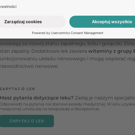
osłupa, choroba zwyrodnieniowa stawów, choroba zwyro
bólów, takich jak lumbago, rwa kulszowa czy zespoły ból
ku należy do niesteroidowych leków przeciwzapalnyc
owiadają za rozwój stanu zapalnego, bólu i gorączki. Dz
stan zapalny.
Dodatkowo lek zawiera
witaminy z grupy B 
w funkcjonowaniu układu nerwowego i mogą wspierać re
przewodnictwo nerwowe.
ZAPYTAJ O LEK
Masz pytania dotyczące leku?
Zadaj je naszym specjali
Odpowiedź na pytanie nie stanowi porady medycznej. W celu uzyska
medycznej umów się na teleporadę w Receptomat.
ZAPYTAJ O LEK