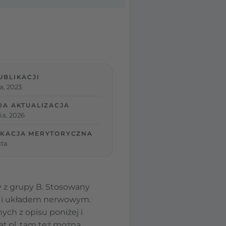
UBLIKACJI
a, 2023
IA AKTUALIZACJA
ia, 2026
KACJA MERYTORYCZNA
ta
ny z grupy B. Stosowany
hu i układem nerwowym.
ch z opisu poniżej i
t.pl, tam też można