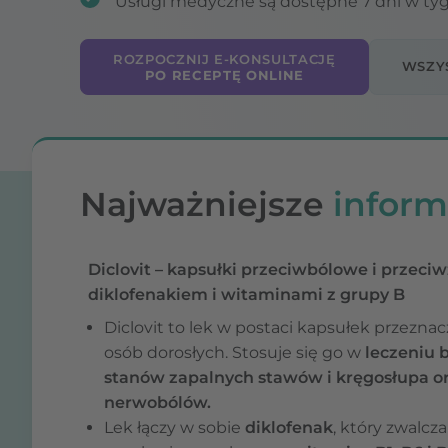
Usługi medyczne są dostępne 7 dni w ty
ROZPOCZNIJ E-KONSULTACJĘ
WSZYS
PO RECEPTĘ ONLINE
Najważniejsze
inform
Diclovit – kapsułki przeciwbólowe i przeci
diklofenakiem i witaminami z grupy B
Diclovit to lek w postaci kapsułek przeznac
osób dorosłych. Stosuje się go w
leczeniu b
stanów zapalnych stawów i kręgosłupa o
nerwobólów.
Lek łączy w sobie
diklofenak
, który zwalcza