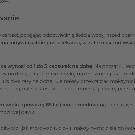
ków.
owanie
całości, popijając odpowiednią ilością wody, przed posiłk
ana indywidualnie przez lekarza, w zależności od wska
a wynosi od 1 do 3 kapsułek na dobę
. Na początku lecz
razy na dobę, a następnie dawkę można zmniejszyć do d
z lub dwa razy na dobę. Nie należy przekraczać maksyma
eci inaczej, należy stosować jak najmniejszą dawkę przez 
 wieku (powyżej 65 lat) oraz z niedowagą
zaleca się s
możliwej dawki.
liwości, jak stosować Diclovit, należy zwrócić się do lek