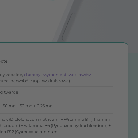
eptę
any zapalne,
choroby zwyrodnieniowe stawów
i
łupa, nerwobóle (np. rwa kulszowa)
ki twarde
+ 50 mg + 50 mg + 0,25 mg
enak (Diclofenacum natricum) + Witamina B1 (Thiamini
hloridum) + witamina B6 (Pyridoxini hydrochloridum) +
na B12 (Cyanocobalaminum )