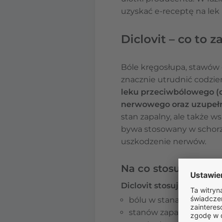
uzyskać e-receptę na lek D
Diclovit – co to z
Bóle kręgosłupa, stawów 
znacznie utrudnić codzi
leku przeciwbólowego (d
nerwowego oraz uzupełn
stan zapalny, ale także 
bywa stosowany w schorze
uszkodzenie nerwów.
Na co stosuje się Di
Diclovit stosuje się w lec
bólu w stanach zapaln
stanów zapalnych w cho