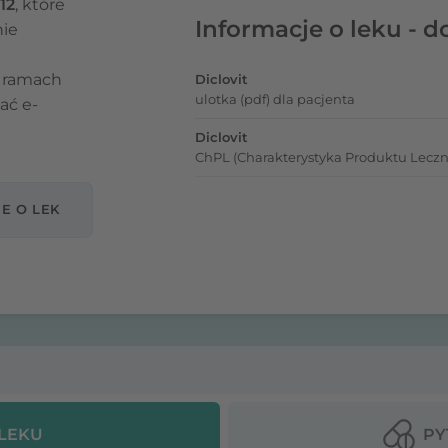
12
, które
Informacje o leku - d
nie
 ramach
Diclovit
ulotka (pdf) dla pacjenta
ać e-
Diclovit
ChPL (Charakterystyka Produktu Leczn
E O LEK
 LEKU
PY