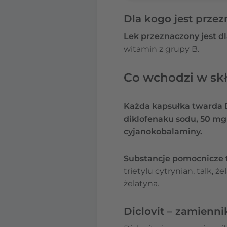
Dla kogo jest przez
Lek przeznaczony jest dl
witamin z grupy B.
Co wchodzi w skł
Każda kapsułka twarda D
diklofenaku sodu, 50 mg
cyjanokobalaminy.
Substancje pomocnicze 
trietylu cytrynian, talk, ż
żelatyna.
Diclovit – zamienni