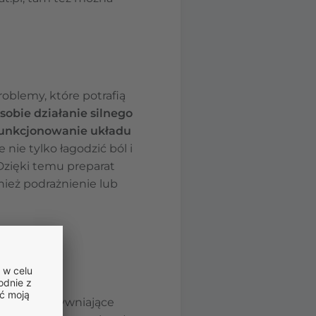
oblemy, które potrafią
 sobie działanie silnego
 funkcjonowanie układu
nie tylko łagodzić ból i
Dzięki temu preparat
ież podrażnienie lub
wowe, zesztywniające