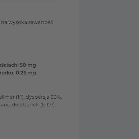
u na wysoką zawartość
ościach: 50 mg
dorku, 0,25 mg
mer (1:1), dyspersja 30%,
tytanu dwutlenek (E 171),