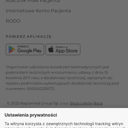
Rzecznik Praw Pacjenta
Internetowe Konto Pacjenta
RODO
POBIERZ APLIKACJĘ
Organizator udzielania świadczeń telemedycznych jest
podmiotem leczniczym w rozumieniu ustawy z dnia 15
kwietnia 2011 roku o działalności leczniczej, wpisanym do
rejestru podmiotów wykonujących działalność leczniczą pod
numerem: 000000229172.
© 2025 Rapiomed Group Sp. z o.o.
Baza Leków
Baza
przypadłości