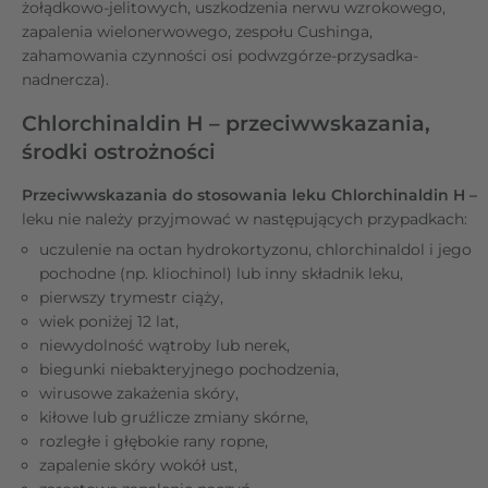
żołądkowo-jelitowych, uszkodzenia nerwu wzrokowego,
zapalenia wielonerwowego, zespołu Cushinga,
zahamowania czynności osi podwzgórze-przysadka-
nadnercza).
Chlorchinaldin H – przeciwwskazania,
środki ostrożności
Przeciwwskazania do stosowania leku Chlorchinaldin H –
leku nie należy przyjmować w następujących przypadkach:
uczulenie na octan hydrokortyzonu, chlorchinaldol i jego
pochodne (np. kliochinol) lub inny składnik leku,
pierwszy trymestr ciąży,
wiek poniżej 12 lat,
niewydolność wątroby lub nerek,
biegunki niebakteryjnego pochodzenia,
wirusowe zakażenia skóry,
kiłowe lub gruźlicze zmiany skórne,
rozległe i głębokie rany ropne,
zapalenie skóry wokół ust,