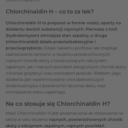
Chlorchinaldin H – co to za lek?
Chlorchinaldin H to preparat w formie maści, oparty na
działaniu dwóch substancji czynnych. Pierwsza z nich
(hydrokortyzon) zmniejsza stan zapalny, a druga
(chlorchinaldol) działa przeciwbakteryjnie i
przeciwgrzybiczo
.
Dzięki takiemu profilowi lek znajduje
zastosowanie zarówno w leczeniu powierzchownych
ropnych chorób skóry z towarzyszącym odczynem
zapalnym, jak i ropnych powikłań alergicznych chorób skóry
(również grzybicy) oraz owrzodzeń podudzi. Efektem jego
działania jest wyeliminowanie chorobotwórczych
drobnoustrojów z powierzchni leczonej skóry oraz
zmniejszenie stanu zapalnego.
Na co stosuje się Chlorchinaldin H?
Maść Chlorchinaldin H jest przeznaczona do stosowania na
skórę w celu leczenia
ropnych, powierzchownych chorób
skóry z odczynem zapalnym, ropnych powikłań