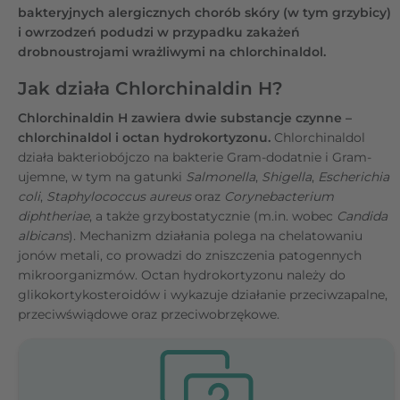
bakteryjnych alergicznych chorób skóry (w tym grzybicy)
i owrzodzeń podudzi w przypadku zakażeń
drobnoustrojami wrażliwymi na chlorchinaldol.
Jak działa Chlorchinaldin H?
Chlorchinaldin H zawiera dwie substancje czynne –
chlorchinaldol i octan hydrokortyzonu.
Chlorchinaldol
działa bakteriobójczo na bakterie Gram-dodatnie i Gram-
ujemne, w tym na gatunki
Salmonella
,
Shigella
,
Escherichia
coli
,
Staphylococcus aureus
oraz
Corynebacterium
diphtheriae
, a także grzybostatycznie (m.in. wobec
Candida
albicans
). Mechanizm działania polega na chelatowaniu
jonów metali, co prowadzi do zniszczenia patogennych
mikroorganizmów. Octan hydrokortyzonu należy do
glikokortykosteroidów i wykazuje działanie przeciwzapalne,
przeciwświądowe oraz przeciwobrzękowe.