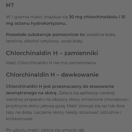
H?
W 1 gramie maści znajduje się
30 mg chlorchinaldolu i 10
mg octanu hydrokortyzonu.
Pozostałe substancje pomocnicze to:
wazelina biała,
lanolina, alkohol cetylowy, wosk biały.
Chlorchinaldin H – zamienniki
Maść Chlorchinaldin H nie ma zamienników.
Chlorchinaldin H – dawkowanie
Chlorchinaldin H jest przeznaczony do stosowania
zewnętrznego na skórę.
Zaleca się aplikację cienkiej
warstwy preparatu na obszary skóry zmienione chorobowo i
przykrycie skóry jałową gazą. Maść stosuje się raz lub dwa
razy na dobę. Leczenie skóry należy stosować ostrożnie i
krótkotrwale.
Po użyciu maści zaleca się umycie rąk.