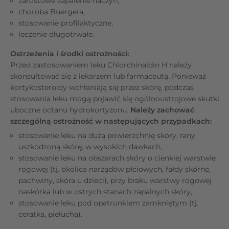
zarostowe zapalenie naczyń,
choroba Buergera,
stosowanie profilaktyczne,
leczenie długotrwałe.
Ostrzeżenia i środki ostrożności:
Przed zastosowaniem leku Chlorchinaldin H należy
skonsultować się z lekarzem lub farmaceutą. Ponieważ
kortykosteroidy wchłaniają się przez skórę, podczas
stosowania leku mogą pojawić się ogólnoustrojowe skutki
uboczne octanu hydrokortyzonu.
Należy zachować
szczególną ostrożność w następujących przypadkach:
stosowanie leku na dużą powierzchnię skóry, rany,
uszkodzoną skórę, w wysokich dawkach,
stosowanie leku na obszarach skóry o cienkiej warstwie
rogowej (tj. okolica narządów płciowych, fałdy skórne,
pachwiny, skóra u dzieci), przy braku warstwy rogowej
naskórka lub w ostrych stanach zapalnych skóry,
stosowanie leku pod opatrunkiem zamkniętym (tj.
ceratka, pielucha).