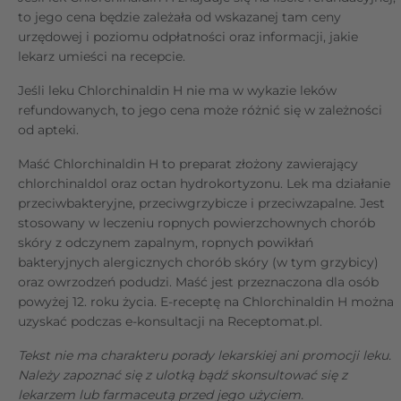
to jego cena będzie zależała od wskazanej tam ceny
urzędowej i poziomu odpłatności oraz informacji, jakie
lekarz umieści na recepcie.
Jeśli leku Chlorchinaldin H nie ma w wykazie leków
refundowanych, to jego cena może różnić się w zależności
od apteki.
Maść Chlorchinaldin H to preparat złożony zawierający
chlorchinaldol oraz octan hydrokortyzonu. Lek ma działanie
przeciwbakteryjne, przeciwgrzybicze i przeciwzapalne. Jest
stosowany w leczeniu ropnych powierzchownych chorób
skóry z odczynem zapalnym, ropnych powikłań
bakteryjnych alergicznych chorób skóry (w tym grzybicy)
oraz owrzodzeń podudzi. Maść jest przeznaczona dla osób
powyżej 12. roku życia. E-receptę na Chlorchinaldin H można
uzyskać podczas e-konsultacji na Receptomat.pl.
Tekst nie ma charakteru porady lekarskiej ani promocji leku.
Należy zapoznać się z ulotką bądź skonsultować się z
lekarzem lub farmaceutą przed jego użyciem.