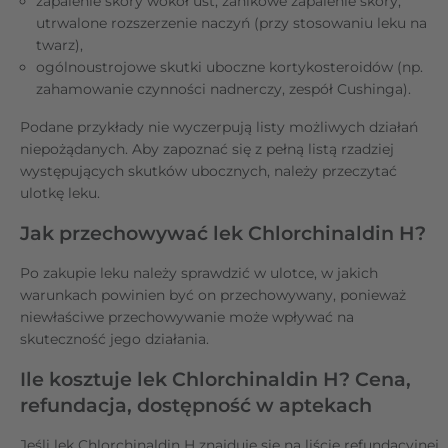
zapalenie skóry wokół ust, zanikowe zapalenie skóry,
utrwalone rozszerzenie naczyń (przy stosowaniu leku na
twarz),
ogólnoustrojowe skutki uboczne kortykosteroidów (np.
zahamowanie czynności nadnerczy, zespół Cushinga).
Podane przykłady nie wyczerpują listy możliwych działań
niepożądanych. Aby zapoznać się z pełną listą rzadziej
występujących skutków ubocznych, należy przeczytać
ulotkę leku.
Jak przechowywać lek Chlorchinaldin H?
Po zakupie leku należy sprawdzić w ulotce, w jakich
warunkach powinien być on przechowywany, ponieważ
niewłaściwe przechowywanie może wpływać na
skuteczność jego działania.
Ile kosztuje lek Chlorchinaldin H? Cena,
refundacja, dostępność w aptekach
Jeśli lek Chlorchinaldin H znajduje się na liście refundacyjnej,