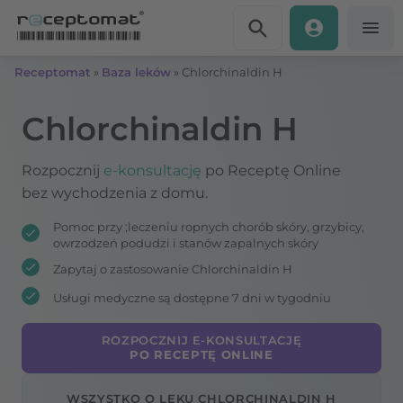
Przejdź do treści
Receptomat
»
Baza leków
»
Chlorchinaldin H
Chlorchinaldin H
Rozpocznij
e-konsultację
po Receptę Online
bez wychodzenia z domu.
Pomoc przy ;leczeniu ropnych chorób skóry, grzybicy,
owrzodzeń podudzi i stanów zapalnych skóry
Zapytaj o zastosowanie Chlorchinaldin H
Usługi medyczne są dostępne 7 dni w tygodniu
ROZPOCZNIJ E-KONSULTACJĘ
PO RECEPTĘ ONLINE
WSZYSTKO O LEKU CHLORCHINALDIN H