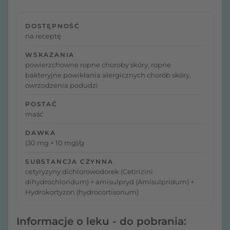
DOSTĘPNOŚĆ
na receptę
WSKAZANIA
powierzchowne ropne choroby skóry, ropne
bakteryjne powikłania alergicznych chorób skóry,
owrzodzenia podudzi
POSTAĆ
maść
DAWKA
(30 mg + 10 mg)/g
SUBSTANCJA CZYNNA
cetyryzyny dichlorowodorek (Cetirizini
dihydrochloridum) + amisulpryd (Amisulpridum) +
Hydrokortyzon (hydrocortisonum)
Informacje o leku - do pobrania: