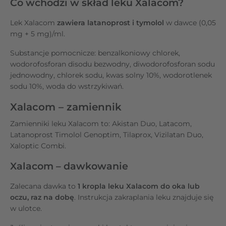
Co wchodzi w skład leku Xalacom?
Lek Xalacom
zawiera latanoprost i tymolol
w dawce (0,05
mg + 5 mg)/ml.
Substancje pomocnicze: benzalkoniowy chlorek,
wodorofosforan disodu bezwodny, diwodorofosforan sodu
jednowodny, chlorek sodu, kwas solny 10%, wodorotlenek
sodu 10%, woda do wstrzykiwań.
Xalacom – zamiennik
Zamienniki leku Xalacom to: Akistan Duo, Latacom,
Latanoprost Timolol Genoptim, Tilaprox, Vizilatan Duo,
Xaloptic Combi.
Xalacom – dawkowanie
Zalecana dawka to
1 kropla leku Xalacom do oka lub
oczu, raz na dobę
. Instrukcja zakraplania leku znajduje się
w ulotce.