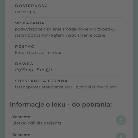
DOSTĘPNOŚĆ
na receptę
WSKAZANIA
podwyższone ciśnienie śródgałkowe w przypadku
jaskry z otwartym kątem, nadciśnienie oczne
POSTAĆ
krople do oczu, roztwór
DAWKA
(0,05 mg + 5 mg)/ml
SUBSTANCJA CZYNNA
latanoprost (latanoprostum) + tymolol (Timololum)
Informacje o leku - do pobrania:
Xalacom
ulotka (pdf) dla pacjenta
Xalacom