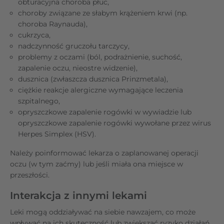
obturacyjna choroba płuc,
choroby związane ze słabym krążeniem krwi (np.
choroba Raynauda),
cukrzyca,
nadczynność gruczołu tarczycy,
problemy z oczami (ból, podrażnienie, suchość,
zapalenie oczu, nieostre widzenie),
dusznica (zwłaszcza dusznica Prinzmetala),
ciężkie reakcje alergiczne wymagające leczenia
szpitalnego,
opryszczkowe zapalenie rogówki w wywiadzie lub
opryszczkowe zapalenie rogówki wywołane przez wirus
Herpes Simplex (HSV).
Należy poinformować lekarza o zaplanowanej operacji
oczu (w tym zaćmy) lub jeśli miała ona miejsce w
przeszłości.
Interakcja z innymi lekami
Leki mogą oddziaływać na siebie nawzajem, co może
wpływać na ich skuteczność lub zwiększać ryzyko działań