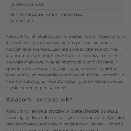
25 listopada, 2025
WERYFIKACJA MERYTORYCZNA
farmaceuta
Xalacom to lek okulistyczny w postaci kropli, stosowany w
leczeniu jaskry z otwartym kątem przesączania oraz
nadciśnienia ocznego. Zawiera dwie substancje czynne:
latanoprost i tymolol, które skutecznie obniżają ciśnienie
wewnątrzgałkowe. Więcej informacji o jego działaniu i
sposobie stosowania znajduje się poniżej oraz w ulotce
producenta. W przypadku wątpliwości można umówić się
na e-konsultację na Receptomat.pl, gdzie można również
uzyskać e-receptę na Xalacom.
Xalacom – co to za lek?
Xalacom to
lek okulistyczny w postaci kropli do oczu
,
zawierający dwie substancje czynne: latanoprost i tymolol.
Jest stosowany u dorosłych pacjentów w leczeniu chorób
oczu związanych z podwyższonym ciśnieniem