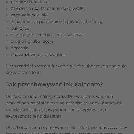
przekrwienie oczu,
zakażenie oka (zapalenie spojówek),
zapalenie powiek,
zapalenie lub podrażnienie powierzchni oka,
cukrzyca,
duże stężenie cholesterolu we krwi,
długie i grube rzęsy,
depresja,
nadwrażliwość na światło.
Lista rzadziej występujących skutków ubocznych znajduje
się w ulotce leku.
Jak przechowywać lek Xalacom?
Po zakupie leku należy sprawdzić w ulotce, w jakich
warunkach powinien być on przechowywany, ponieważ
niewłaściwe przechowywanie może wpływać na
skuteczność jego działania.
Przed otwarciem opakowania lek należy przechowywać w
lodówce (2-8°C). Chronić przed światłem. Po pierwszym