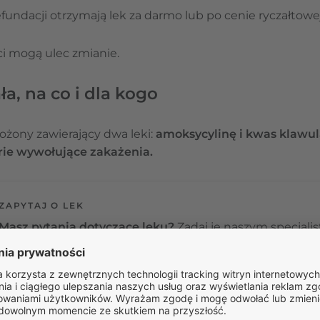
fundacji otrzymają lek za darmo lub po cenie ryczałtowe
i mogą ulec zmianie.
ła, na co i dla kogo
ożony zawierający dwa leki:
amoksycylinę i kwas klawu
rie wywołujące zakażenia.
ZAPYTAJ O LEK
Masz pytania dotyczące leku?
Zadaj je naszym specjali
Odpowiedź na pytanie nie stanowi porady medycznej. W celu uzyska
medycznej umów się na teleporadę w Receptomat.
ZAPYTAJ O LEK