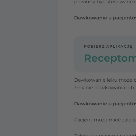
powinny być stosowane dl
Dawkowanie u pacjentów
POBIERZ APLIKACJĘ
Receptom
Dawkowanie leku może by
zmianie dawkowania lub 
Dawkowanie u pacjentó
Pacjent może mieć zaleco
Zaleca się przyjmować
ta