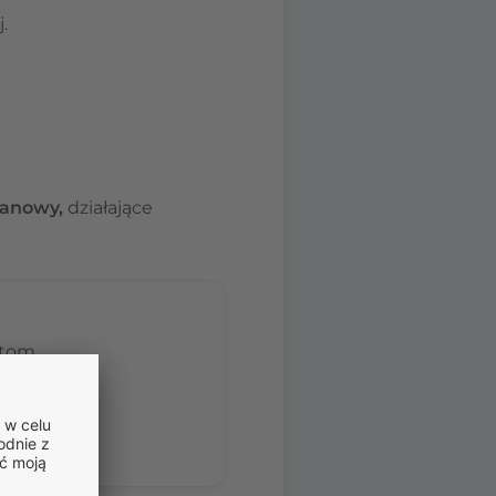
j.
lanowy,
działające
stom.
nia porady