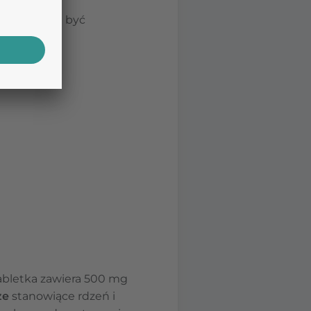
czasami może być
abletka zawiera 500 mg
ze
stanowiące rdzeń i