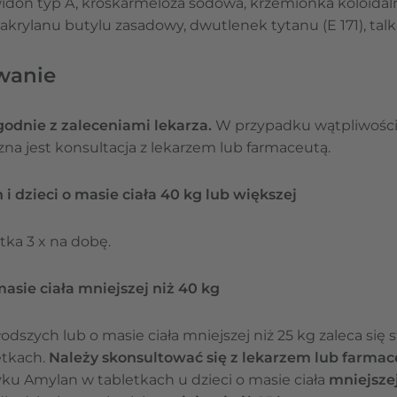
widon typ A, kroskarmeloza sodowa, krzemionka koloida
rylanu butylu zasadowy, dwutlenek tytanu (E 171), talk
wanie
godnie z zaleceniami lekarza.
W przypadku wątpliwości
na jest konsultacja z lekarzem lub farmaceutą.
 dzieci o masie ciała 40 kg lub większej
tka 3 x na dobę.
asie ciała mniejszej niż 40 kg
łodszych lub o masie ciała mniejszej niż 25 kg zaleca się
etkach.
Należy skonsultować się z lekarzem lub farma
u Amylan w tabletkach u dzieci o masie ciała
mniejszej