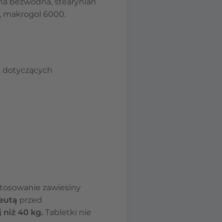
lna bezwodna, stearynian
, makrogol 6000.
 dotyczących
 stosowanie zawiesiny
ceutą
przed
 niż 40 kg.
Tabletki nie