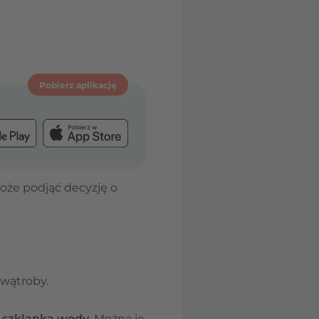
Pobierz aplikację
że podjąć decyzję o
 wątroby.
ąc szklanką wody
. Można je