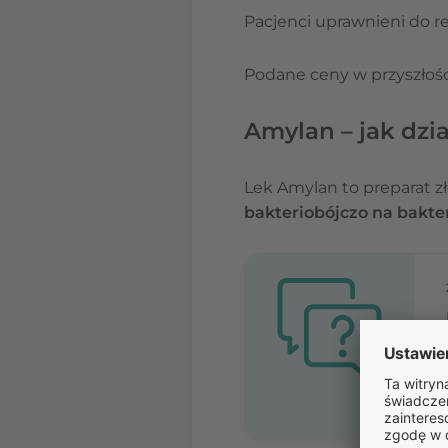
Pacjenci uprawnieni do re
Podane ceny w przyszłośc
Amylan – jak dzia
Lek Amylan to preparat zł
bakteriobójczo na bakte