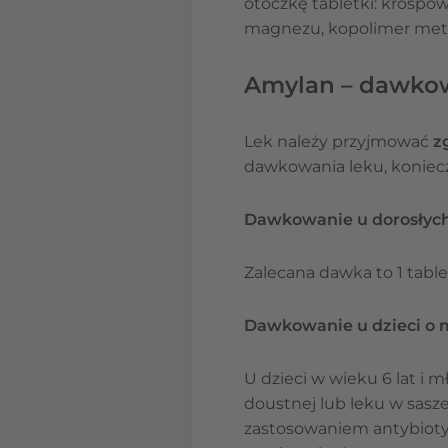
otoczkę tabletki: krospo
magnezu, kopolimer metak
Amylan – dawko
Lek należy przyjmować
z
dawkowania leku, koniecz
Dawkowanie u dorosłych i
Zalecana dawka to 1 table
Dawkowanie u dzieci o m
U dzieci w wieku 6 lat i m
doustnej lub leku w sasz
zastosowaniem antybiotyk