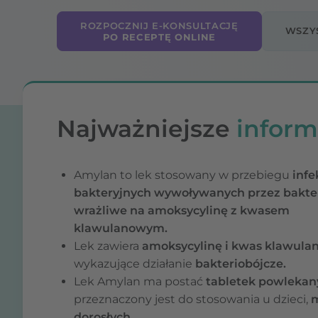
ROZPOCZNIJ E-KONSULTACJĘ
WSZY
PO RECEPTĘ ONLINE
Najważniejsze
inform
Amylan to lek stosowany w przebiegu
infe
bakteryjnych wywoływanych przez bakte
wrażliwe na amoksycylinę z kwasem
klawulanowym.
Lek zawiera
amoksycylinę i kwas klawula
wykazujące działanie
bakteriobójcze.
Lek Amylan ma postać
tabletek powlekan
przeznaczony jest do stosowania u dzieci,
m
dorosłych
.