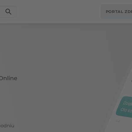
PORTAL Z
Online
godniu