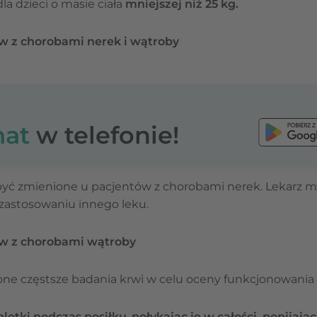
a dzieci o masie ciała
mniejszej niż 25 kg.
 z chorobami nerek i wątroby
at
w telefonie!
ć zmienione u pacjentów z chorobami nerek. Lekarz mo
zastosowaniu innego leku.
w z chorobami wątroby
ne częstsze badania krwi w celu oceny funkcjonowania
bletki podczas posiłku
,
połykając je w całości, popijaj