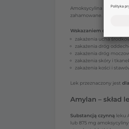
Amoksycylina należy do
zahamowane. Kwas klawu
Wskazaniem do stosowan
zakażenia ucha środko
zakażenia dróg oddec
zakażenia dróg moczo
zakażenia skóry i tkan
zakażenia kości i stawó
Lek przeznaczony jest
dla
Amylan – skład l
Substancją czynną
leku 
lub 875 mg amoksycyliny