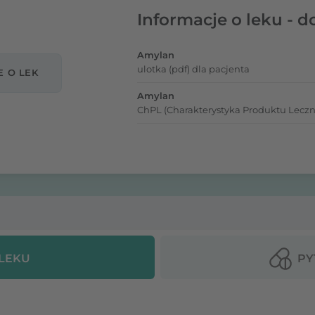
Informacje o leku - d
Amylan
ulotka (pdf) dla pacjenta
E O LEK
Amylan
ChPL (Charakterystyka Produktu Leczn
 LEKU
PY