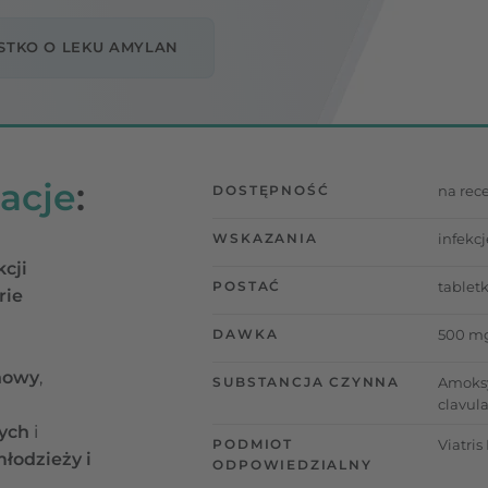
STKO O LEKU AMYLAN
acje
:
DOSTĘPNOŚĆ
na rec
WSKAZANIA
infekc
kcji
POSTAĆ
tablet
rie
DAWKA
500 mg
nowy
,
SUBSTANCJA CZYNNA
Amoksy
clavul
ych
i
PODMIOT
Viatris
łodzieży i
ODPOWIEDZIALNY