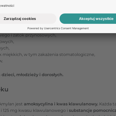
 grupy leków zwanych
penicylinami
, których działanie 
lanowy zapobiega temu unieczynnieniu.
ia antybiotyku Amylan są:
wego i zatok przynosowych,
howych,
wych,
ek miękkich, w tym zakażenia stomatologiczne,
w.
 dzieci, młodzieży i dorosłych.
eku
Amylan jest
amoksycylina i kwas klawulanowy.
Każda t
 i 125 mg kwasu klawulanowego i
substancje pomocnic