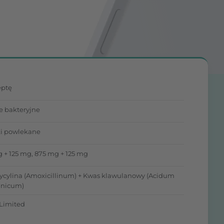
eptę
je bakteryjne
ki powlekane
 + 125 mg, 875 mg + 125 mg
cylina (Amoxicillinum) + Kwas klawulanowy (Acidum
anicum)
 Limited